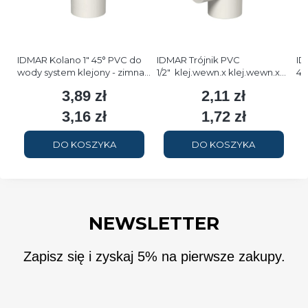
IDMAR Kolano 1" 45° PVC do
IDMAR Trójnik PVC
ID
wody system klejony - zimna
1/2" klej.wewn.x klej.wewn.x
45
woda
GW - zimna woda
kl
3,89 zł
2,11 zł
Cena
Cena
3,16 zł
1,72 zł
Cena
Cena
DO KOSZYKA
DO KOSZYKA
NEWSLETTER
Zapisz się i zyskaj 5% na pierwsze zakupy.