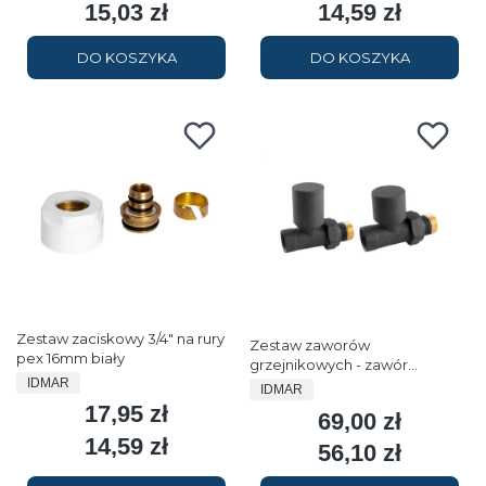
15,03 zł
14,59 zł
Cena
Cena
DO KOSZYKA
DO KOSZYKA
Zestaw zaciskowy 3/4" na rury
Zestaw zaworów
pex 16mm biały
grzejnikowych - zawór
PRODUCENT
IDMAR
regulacyjny i odcinający prosty
PRODUCENT
IDMAR
antracyt
17,95 zł
Cena
69,00 zł
Cena
14,59 zł
Cena
56,10 zł
Cena