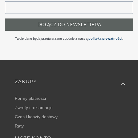
DOŁĄCZ DO NEWSLETTERA
Twoje dane będą przetwarzane zgodnie z naszą
polityką prywatności
.
Linki w stopce
ZAKUPY
Formy płatności
Zwroty i reklamacje
Czas i koszty dostawy
Raty