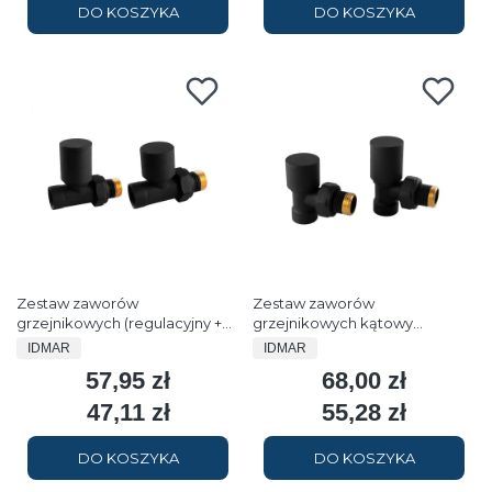
DO KOSZYKA
DO KOSZYKA
Zestaw zaworów
Zestaw zaworów
grzejnikowych (regulacyjny +
grzejnikowych kątowy
odcinający) prosty czarny
(regulacyjny + odcinający)
PRODUCENT
PRODUCENT
IDMAR
IDMAR
czarny
57,95 zł
68,00 zł
Cena
Cena
47,11 zł
55,28 zł
Cena
Cena
DO KOSZYKA
DO KOSZYKA