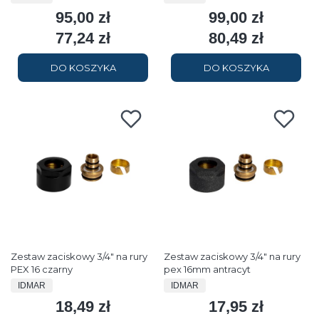
95,00 zł
99,00 zł
Cena
Cena
77,24 zł
80,49 zł
Cena
Cena
DO KOSZYKA
DO KOSZYKA
Zestaw zaciskowy 3/4" na rury
Zestaw zaciskowy 3/4" na rury
PEX 16 czarny
pex 16mm antracyt
PRODUCENT
PRODUCENT
IDMAR
IDMAR
18,49 zł
17,95 zł
Cena
Cena