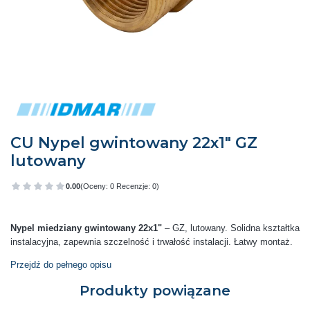
CU Nypel gwintowany 22x1" GZ
lutowany
0.00
(Oceny: 0 Recenzje: 0)
Przejdź do sekcji Opinie
Nypel miedziany gwintowany 22x1"
– GZ, lutowany. Solidna kształtka
instalacyjna, zapewnia szczelność i trwałość instalacji. Łatwy montaż.
Przejdź do pełnego opisu
Produkty powiązane