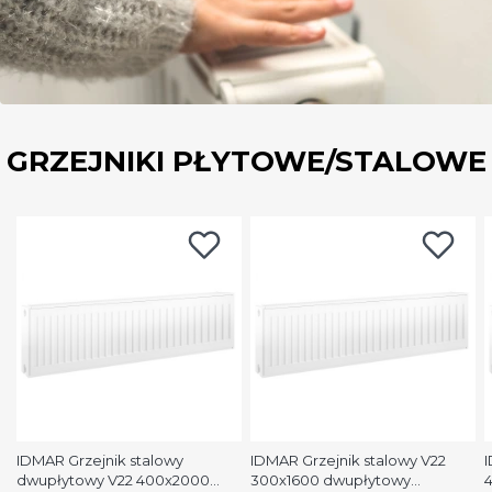
GRZEJNIKI PŁYTOWE/STALOWE
IDMAR Grzejnik stalowy
IDMAR Grzejnik stalowy V22
I
dwupłytowy V22 400x2000
300x1600 dwupłytowy