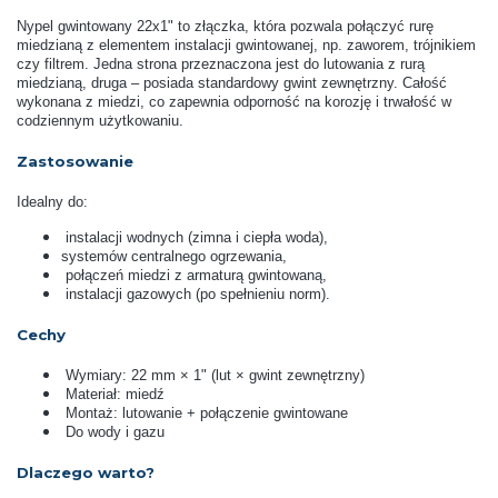
Nypel gwintowany 22x1" to złączka, która pozwala połączyć rurę
miedzianą z elementem instalacji gwintowanej, np. zaworem, trójnikiem
czy filtrem. Jedna strona przeznaczona jest do lutowania z rurą
miedzianą, druga – posiada standardowy gwint zewnętrzny. Całość
wykonana z miedzi, co zapewnia odporność na korozję i trwałość w
codziennym użytkowaniu.
Zastosowanie
Idealny do:
instalacji wodnych (zimna i ciepła woda),
systemów centralnego ogrzewania,
połączeń miedzi z armaturą gwintowaną,
instalacji gazowych (po spełnieniu norm).
Cechy
Wymiary: 22 mm × 1" (lut × gwint zewnętrzny)
Materiał: miedź
Montaż: lutowanie + połączenie gwintowane
Do wody i gazu
Dlaczego warto?