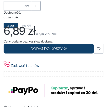
szt.
Dostępność:
duża ilość
6,89 zł
z VAT
bez VAT
Cena
w tym 23% VAT
w tym
23%
VAT
Ceny podane bez kosztów dostawy.
DODAJ DO KOSZYKA
Zadzwoń i zamów