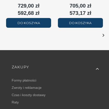
podłączenie dolne moc
podłączenie dolne moc 1579W
p
729,00 zł
705,00 zł
Cena
Cena
2508W (90/70/20°C) biały
(90/70/20°C) biały RAL9016
(
RAL9016
592,68 zł
573,17 zł
Cena
Cena
DO KOSZYKA
DO KOSZYKA
Linki w stopce
ZAKUPY
Formy płatności
Zwroty i reklamacje
Czas i koszty dostawy
Raty