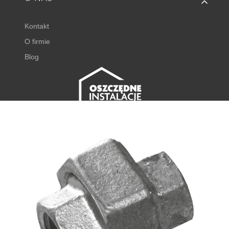
Kontakt
O firmie
Blog
FISHER EXPERT
Juliana Tuwima 23
62-050 Mosina
+48 798 768 768 ⌂
godz. 8:00 - 16:00
⌂
DODAJ DO KOSZYKA
sklep@oszczedneinstalacje.pl
Produkty w koszyku: 0. Zobacz szcze