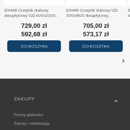
IDMAR Grzejnik stalowy
IDMAR Grzejnik stalowy V22
I
dwupłytowy V22 400x2000
300x1600 dwupłytowy
podłączenie dolne moc
podłączenie dolne moc 1579W
p
729,00 zł
705,00 zł
Cena
Cena
2508W (90/70/20°C) biały
(90/70/20°C) biały RAL9016
(
RAL9016
592,68 zł
573,17 zł
Cena
Cena
DO KOSZYKA
DO KOSZYKA
Linki w stopce
ZAKUPY
Formy płatności
Zwroty i reklamacje