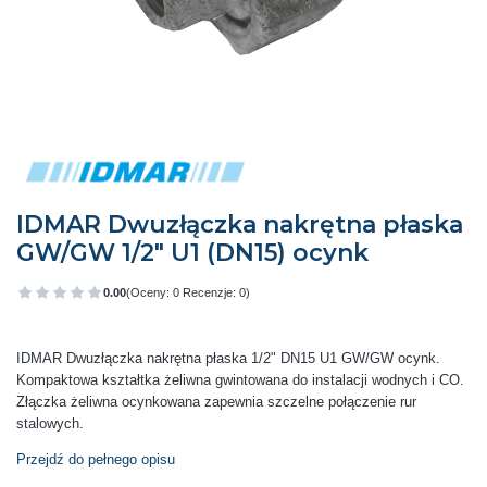
IDMAR Dwuzłączka nakrętna płaska
GW/GW 1/2" U1 (DN15) ocynk
0.00
(Oceny: 0 Recenzje: 0)
Przejdź do sekcji Opinie
IDMAR Dwuzłączka nakrętna płaska 1/2" DN15 U1 GW/GW ocynk.
Kompaktowa kształtka żeliwna gwintowana do instalacji wodnych i CO.
Złączka żeliwna ocynkowana zapewnia szczelne połączenie rur
stalowych.
Przejdź do pełnego opisu