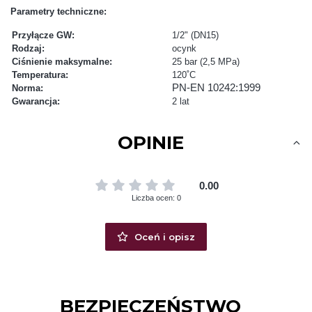
Parametry techniczne:
Przyłącze GW:
1/2" (DN15)
Rodzaj:
ocynk
Ciśnienie maksymalne:
25 bar (2,5 MPa)
Temperatura:
120˚C
PN-EN 10242:1999
Norma:
Gwarancja:
2 lat
OPINIE
0.00
Liczba ocen: 0
Oceń i opisz
BEZPIECZEŃSTWO