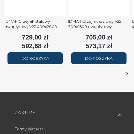
IDMAR Grzejnik stalowy
IDMAR Grzejnik stalowy V22
I
dwupłytowy V22 400x2000
300x1600 dwupłytowy
podłączenie dolne moc
podłączenie dolne moc 1579W
p
729,00 zł
705,00 zł
Cena
Cena
2508W (90/70/20°C) biały
(90/70/20°C) biały RAL9016
(
RAL9016
592,68 zł
573,17 zł
Cena
Cena
DO KOSZYKA
DO KOSZYKA
Linki w stopce
ZAKUPY
Formy płatności