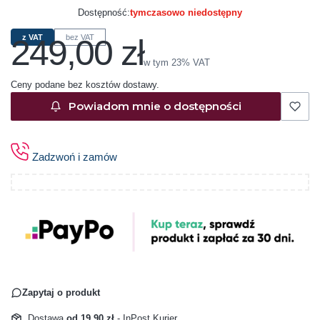
Dostępność:
tymczasowo niedostępny
249,00 zł
z VAT
bez VAT
Cena
w tym 23% VAT
w tym
23%
VAT
Ceny podane bez kosztów dostawy.
Powiadom mnie o dostępności
Zadzwoń i zamów
Zapytaj o produkt
Dostawa
od 19,90 zł
- InPost Kurier