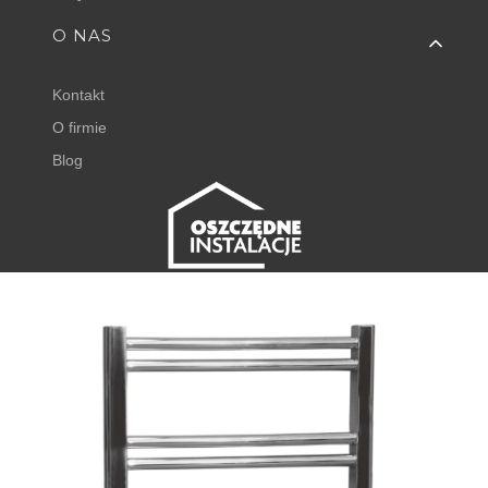
O NAS
Kontakt
O firmie
Blog
FISHER EXPERT
Juliana Tuwima 23
62-050 Mosina
+48 798 768 768 ⌂
godz. 8:00 - 16:00
⌂
Powiadom mnie o dostępności
sklep@oszczedneinstalacje.pl