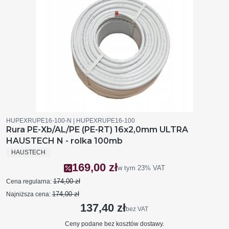
Kod produktu
Kod producenta
HUPEXRUPE16-100-N
HUPEXRUPE16-100
Rura PE-Xb/AL/PE (PE-RT) 16x2,0mm ULTRA
HAUSTECH N - rolka 100mb
PRODUCENT
HAUSTECH
169,00 zł
Cena promocyjna brutto
w tym
23%
VAT
174,00 zł
Cena regularna:
174,00 zł
Najniższa cena:
137,40 zł
Cena netto
bez VAT
Ceny podane bez kosztów dostawy.