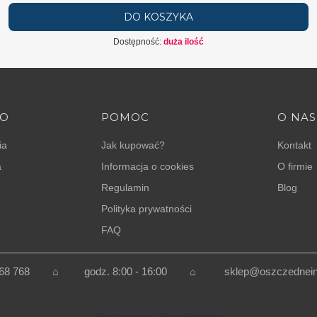
DO KOSZYKA
Dostępność:
duża ilość
TO
POMOC
O NAS
ia
Jak kupować?
Kontakt
a
Informacja o cookies
O firmie
Regulamin
Blog
Polityka prywatności
FAQ
 768 768 ⌂
godz. 8:00 - 16:00
⌂
sklep@oszczedneins
Sklep internetowy
Shoper Premium