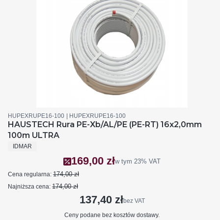
Kod produktu
Kod producenta
HUPEXRUPE16-100
HUPEXRUPE16-100
HAUSTECH Rura PE-Xb/AL/PE (PE-RT) 16x2,0mm
100m ULTRA
PRODUCENT
IDMAR
169,00 zł
Cena promocyjna brutto
w tym
23%
VAT
174,00 zł
Cena regularna:
174,00 zł
Najniższa cena:
137,40 zł
Cena netto
bez VAT
Ceny podane bez kosztów dostawy.