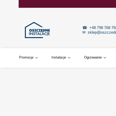
☎
+48 798 768 7
✉
sklep@oszczedne
Promocje
Instalacje
Ogrzewanie