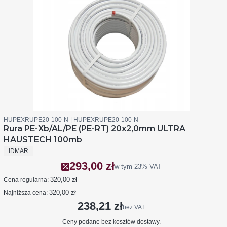
Kod produktu
Kod producenta
HUPEXRUPE20-100-N
HUPEXRUPE20-100-N
Rura PE-Xb/AL/PE (PE-RT) 20x2,0mm ULTRA
HAUSTECH 100mb
PRODUCENT
IDMAR
293,00 zł
Cena promocyjna brutto
w tym
23%
VAT
320,00 zł
Cena regularna:
320,00 zł
Najniższa cena:
238,21 zł
Cena netto
bez VAT
Ceny podane bez kosztów dostawy.