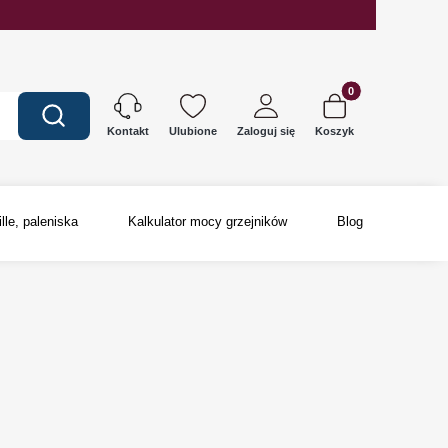
Produkty w koszyku
Wyczyść
Szukaj
Ulubione
Zaloguj się
Koszyk
Kontakt
ille, paleniska
Kalkulator mocy grzejników
Blog