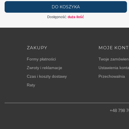
DO KOSZYKA
Dostępność:
duża ilość
Linki w stopce
ZAKUPY
MOJE KON
Formy płatności
Twoje zamówien
Zwroty i reklamacje
Ustawienia kont
Czas i koszty dostawy
Przechowalnia
Raty
+48 798