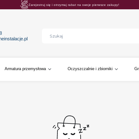
Zarejestruj się i otrzymaj rabat na swoje pierwsze zakupy!
Rosnące rabaty procentowe! Oszczędzaj z nami 😊🛒
68
instalacje.pl
Armatura przemysłowa
Oczyszczalnie i zbiorniki
Gr