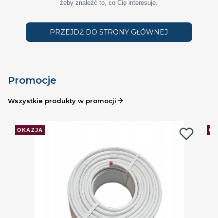
żeby znaleźć to, co Cię interesuje.
PRZEJDŹ DO STRONY GŁÓWNEJ
Promocje
Wszystkie produkty w promocji
OKAZJA
OK