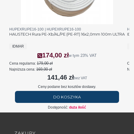
Kod produktu
Kod producenta
Kod 
HUPEXRUPE16-100
HUPEXRUPE16-100
HUA
HAUSTECH Rura PE-Xb/AL/PE (PE-RT) 16x2,0mm 100m ULTRA
IDM
PRODUCENT
P
IDMAR
I
174,00 zł
Cena promocyjna brutto
w tym
23%
VAT
179,00 zł
Cena regularna:
Cen
169,00 zł
Najniższa cena:
Najn
141,46 zł
Cena netto
bez VAT
Ceny podane bez kosztów dostawy.
DO KOSZYKA
Dostępność:
duża ilość
Linki w stopce
ZAKUPY