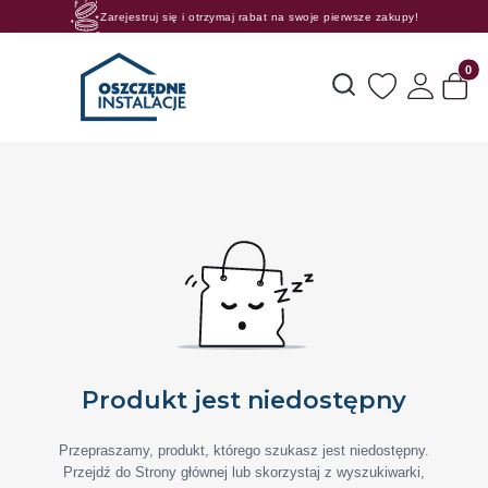
Zarejestruj się i otrzymaj rabat na swoje pierwsze zakupy!
Rosnące rabaty procentowe! Oszczędzaj z nami 😊🛒
Produk
Otwórz wyszukiwarkę
Produkt jest niedostępny
Przepraszamy, produkt, którego szukasz jest niedostępny.
Przejdź do Strony głównej lub skorzystaj z wyszukiwarki,