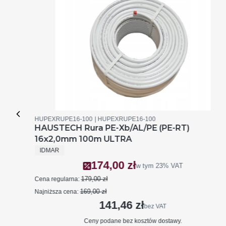
Kod produktu
Kod producenta
HUPEXRUPE16-100
HUPEXRUPE16-100
TRA
HAUSTECH Rura PE-Xb/AL/PE (PE-RT)
16x2,0mm 100m ULTRA
PRODUCENT
IDMAR
174,00 zł
Cena promocyjna brutto
w tym
23%
VAT
179,00 zł
Cena regularna:
169,00 zł
Najniższa cena:
141,46 zł
Cena netto
bez VAT
Ceny podane bez kosztów dostawy.