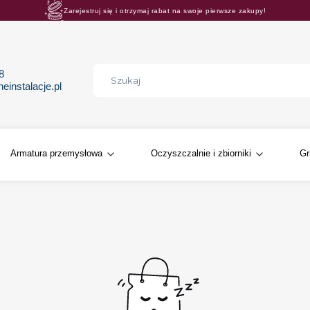
Zarejestruj się i otrzymaj rabat na swoje pierwsze zakupy!
Rosnące rabaty procentowe! Oszczędzaj z nami 😊🛒
68
instalacje.pl
Armatura przemysłowa
Oczyszczalnie i zbiorniki
Gr