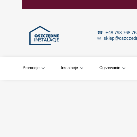
☎
+48 798 768 7
✉
sklep@oszczedne
Promocje
Instalacje
Ogrzewanie