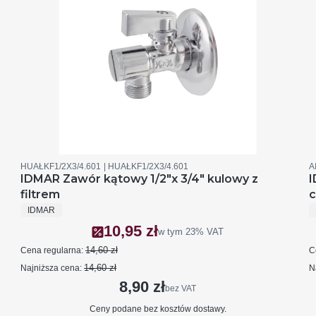
Kod produktu
Kod producenta
K
HUAŁKF1/2X3/4.601
HUAŁKF1/2X3/4.601
A
IDMAR Zawór kątowy 1/2"x 3/4" kulowy z
I
filtrem
c
PRODUCENT
IDMAR
10,95 zł
Cena promocyjna brutto
w tym
23%
VAT
14,60 zł
Cena regularna:
C
14,60 zł
Najniższa cena:
N
8,90 zł
Cena netto
bez VAT
Ceny podane bez kosztów dostawy.