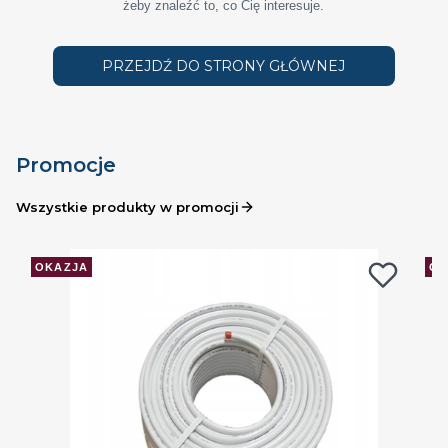
żeby znaleźć to, co Cię interesuje.
PRZEJDŹ DO STRONY GŁÓWNEJ
Promocje
Wszystkie produkty w promocji
OKAZJA
OK