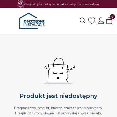
Zarejestruj się i otrzymaj rabat na swoje pierwsze zakupy!
Rosnące rabaty procentowe! Oszczędzaj z nami 😊🛒
Produk
Otwórz wyszukiwarkę
Produkt jest niedostępny
Przepraszamy, produkt, którego szukasz jest niedostępny.
Przejdź do Strony głównej lub skorzystaj z wyszukiwarki,