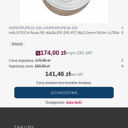
Kod produktu
Kod producenta
Kod 
HUPEXRUPE16-100
HUPEXRUPE16-100
HUA
HAUSTECH Rura PE-Xb/AL/PE (PE-RT) 16x2,0mm 100m ULTRA
IDM
PRODUCENT
P
IDMAR
I
174,00 zł
Cena promocyjna brutto
w tym
23%
VAT
179,00 zł
Cena regularna:
Cen
169,00 zł
Najniższa cena:
Najn
141,46 zł
Cena netto
bez VAT
Ceny podane bez kosztów dostawy.
DO KOSZYKA
Dostępność:
duża ilość
Linki w stopce
ZAKUPY