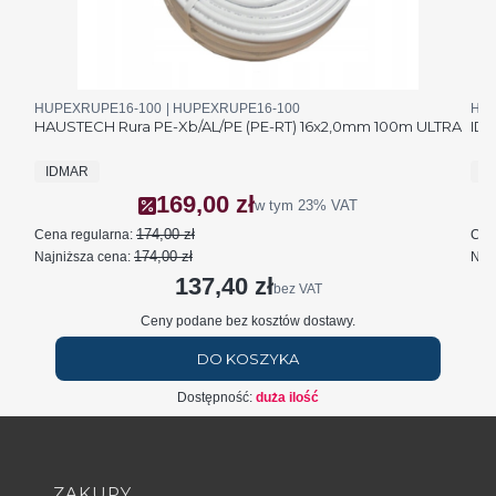
Kod produktu
Kod producenta
Kod 
HUPEXRUPE16-100
HUPEXRUPE16-100
HUA
HAUSTECH Rura PE-Xb/AL/PE (PE-RT) 16x2,0mm 100m ULTRA
IDM
PRODUCENT
P
IDMAR
I
169,00 zł
Cena promocyjna brutto
w tym
23%
VAT
174,00 zł
Cena regularna:
Cen
174,00 zł
Najniższa cena:
Najn
137,40 zł
Cena netto
bez VAT
Ceny podane bez kosztów dostawy.
DO KOSZYKA
Dostępność:
duża ilość
Linki w stopce
ZAKUPY