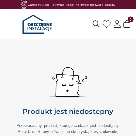
Zarejestruj się i otrzymaj rabat na swoje pierwsze zakupy!
Rosnące rabaty procentowe! Oszczędzaj z nami 😊🛒
Produk
Otwórz wyszukiwarkę
Produkt jest niedostępny
Przepraszamy, produkt, którego szukasz jest niedostępny.
Przejdź do Strony głównej lub skorzystaj z wyszukiwarki,