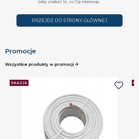
żeby znaleźć to, co Cię interesuje.
PRZEJDŹ DO STRONY GŁÓWNEJ
Promocje
Wszystkie produkty w promocji
OKAZJA
OK