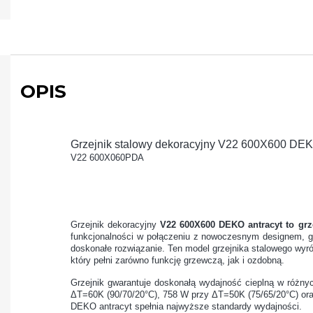
OPIS
Grzejnik stalowy dekoracyjny V22 600X600 DEK
V22 600X060PDA
Grzejnik dekoracyjny
V22 600X600 DEKO antracyt to grz
funkcjonalności w połączeniu z nowoczesnym designem, g
doskonałe rozwiązanie. Ten model grzejnika stalowego wy
który pełni zarówno funkcję grzewczą, jak i ozdobną.
Grzejnik gwarantuje doskonałą wydajność cieplną w różn
ΔT=60K (90/70/20°C), 758 W przy ΔT=50K (75/65/20°C) or
DEKO antracyt spełnia najwyższe standardy wydajności.