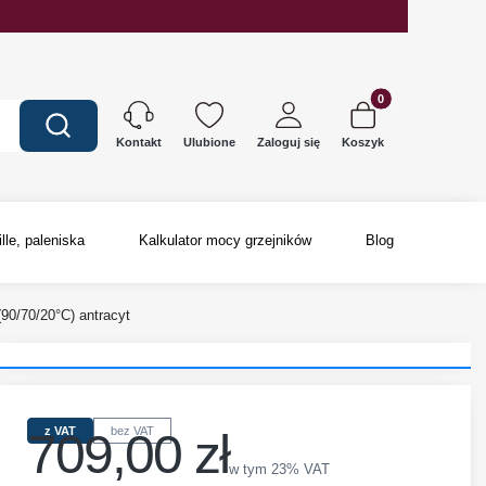
Produkty w koszyku
Wyczyść
Szukaj
Ulubione
Zaloguj się
Koszyk
Kontakt
ille, paleniska
Kalkulator mocy grzejników
Blog
0/70/20°C) antracyt
709,00 zł
z VAT
bez VAT
Cena
w tym 23% VAT
w tym
23%
VAT