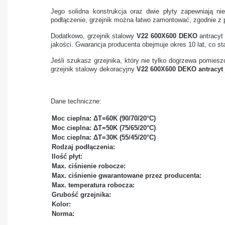
Jego solidna konstrukcja oraz dwie płyty zapewniają n
podłączenie, grzejnik można łatwo zamontować, zgodnie z 
Dodatkowo, grzejnik stalowy
V22 600X600 DEKO
antracyt
jakości. Gwarancja producenta obejmuje okres 10 lat, co s
Jeśli szukasz grzejnika, który nie tylko dogrzewa pomiesz
grzejnik stalowy dekoracyjny
V22 600X600 DEKO antracyt
Dane techniczne:
Moc cieplna: ΔT=60K (90/70/20°C)
Moc cieplna: ΔT=50K (75/65/20°C)
Moc cieplna: ΔT=30K (55/45/20°C)
Rodzaj podłączenia:
Ilość płyt:
Max. ciśnienie robocze:
Max. ciśnienie gwarantowane przez producenta:
Max. temperatura robocza:
Grubość grzejnika:
Kolor:
Norma: