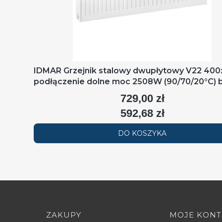
IDMAR Grzejnik stalowy dwupłytowy V22 40
podłączenie dolne moc 2508W (90/70/20°C) b
RAL9016
729,00 zł
Cena
592,68 zł
Cena
DO KOSZYKA
Linki w stopce
ZAKUPY
MOJE KON