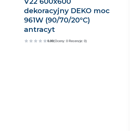
V22 600x600
dekoracyjny DEKO moc
961W (90/70/20°C)
antracyt
0.00
(Oceny: 0 Recenzje: 0)
Przejdź do sekcji Opinie