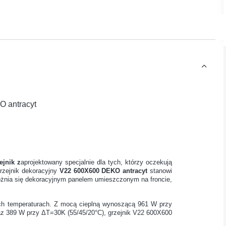
O antracyt
ejnik z
aprojektowany specjalnie dla tych, którzy oczekują
rzejnik dekoracyjny
V22 600X600 DEKO antracyt
stanowi
różnia się dekoracyjnym panelem umieszczonym na froncie,
ych temperaturach. Z mocą cieplną wynoszącą 961 W przy
az 389 W przy ΔT=30K (55/45/20°C), grzejnik V22 600X600