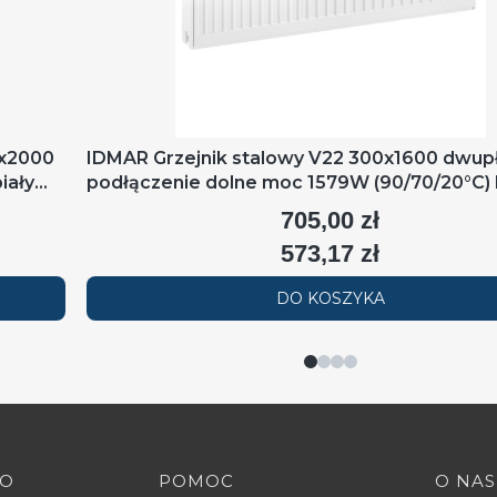
0x2000
IDMAR Grzejnik stalowy V22 300x1600 dwup
iały
podłączenie dolne moc 1579W (90/70/20°C) 
RAL9016
705,00 zł
Cena
573,17 zł
Cena
DO KOSZYKA
TO
POMOC
O NAS