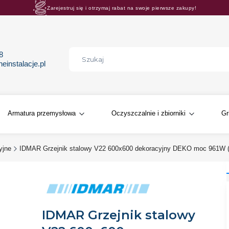
Zarejestruj się i otrzymaj rabat na swoje pierwsze zakupy!
Rosnące rabaty procentowe! Oszczędzaj z nami 😊🛒
68
instalacje.pl
Armatura przemysłowa
Oczyszczalnie i zbiorniki
Gr
yjne
IDMAR Grzejnik stalowy V22 600x600 dekoracyjny DEKO moc 961W (9
IDMAR Grzejnik stalowy