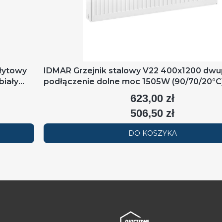
łytowy
IDMAR Grzejnik stalowy V22 400x1200 dw
biały
podłączenie dolne moc 1505W (90/70/20°C)
RAL9016
623,00 zł
Cena
506,50 zł
Cena
DO KOSZYKA