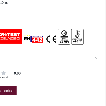
10 lat
0.00
ocen: 0
 i opisz