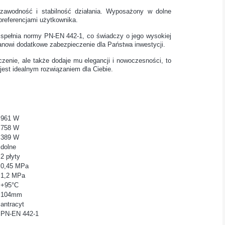
iezawodność i stabilność działania. Wyposażony w dolne
preferencjami użytkownika.
 spełnia normy PN-EN 442-1, co świadczy o jego wysokiej
tanowi dodatkowe zabezpieczenie dla Państwa inwestycji.
czenie, ale także dodaje mu elegancji i nowoczesności, to
jest idealnym rozwiązaniem dla Ciebie.
961 W
758 W
389 W
dolne
2 płyty
0,45 MPa
1,2 MPa
+95°C
104mm
antracyt
PN-EN 442-1