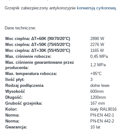
G
rzejnik zabezpieczony antykorozyjnie
konwersją cyrkonową
.
Dane techniczne:
Moc cieplna: ΔT=60K (90/70/20°C)
2890 W
Moc cieplna: ΔT=50K (75/65/20°C)
2276 W
Moc cieplna: ΔT=30K (55/45/20°C)
1165 W
Max. ciśnienie robocze:
0,45 MPa
Max. ciśnienie gwarantowane przez
1,2 MPa
producenta:
Max. temperatura robocza:
+95°C
Ilość płyt:
3
Rodzaj podłączenia
dolne lewe
Wysokość
600mm
Długość:
1200mm
Grubość grzejnika:
167 mm
Kolor:
biały RAL9016
Norma:
PN-EN 442-1
Norma:
PN-EN 442-2
Gwarancja:
10 lat