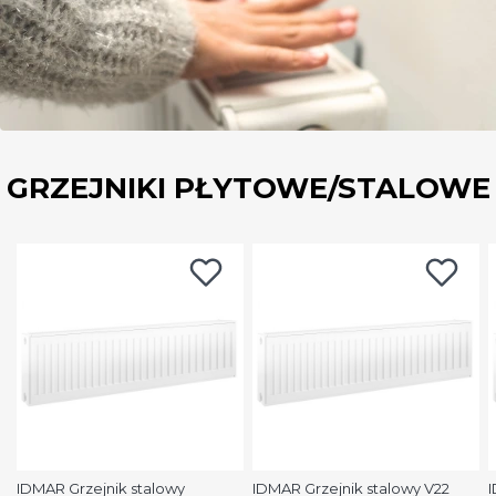
GRZEJNIKI PŁYTOWE/STALOWE
IDMAR Grzejnik stalowy
IDMAR Grzejnik stalowy V22
I