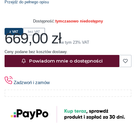
Przejdź do pełnego opisu
Dostępność:
tymczasowo niedostępny
669,00 zł
z VAT
bez VAT
Cena
w tym 23% VAT
w tym
23%
VAT
Ceny podane bez kosztów dostawy.
Powiadom mnie o dostępności
Zadzwoń i zamów