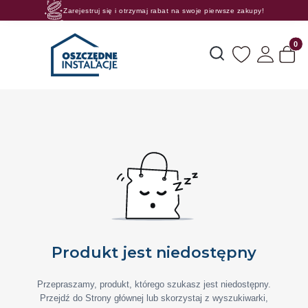
Zarejestruj się i otrzymaj rabat na swoje pierwsze zakupy!
Rosnące rabaty procentowe! Oszczędzaj z nami 😊🛒
Produk
Otwórz wyszukiwarkę
Produkt jest niedostępny
Przepraszamy, produkt, którego szukasz jest niedostępny.
Przejdź do Strony głównej lub skorzystaj z wyszukiwarki,