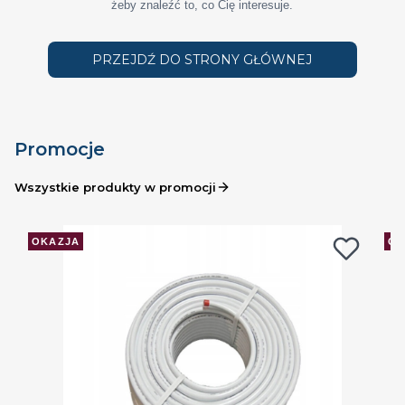
żeby znaleźć to, co Cię interesuje.
PRZEJDŹ DO STRONY GŁÓWNEJ
Promocje
Wszystkie produkty w promocji
OKAZJA
OK