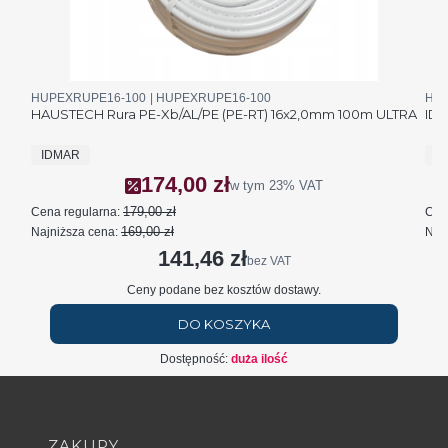
Kod produktu
Kod producenta
Kod 
HUPEXRUPE16-100
HUPEXRUPE16-100
HUA
HAUSTECH Rura PE-Xb/AL/PE (PE-RT) 16x2,0mm 100m ULTRA
IDM
PRODUCENT
P
IDMAR
I
174,00 zł
Cena promocyjna brutto
w tym
23%
VAT
179,00 zł
Cena regularna:
Cen
169,00 zł
Najniższa cena:
Najn
141,46 zł
Cena netto
bez VAT
Ceny podane bez kosztów dostawy.
DO KOSZYKA
Dostępność:
duża ilość
Linki w stopce
ZAKUPY