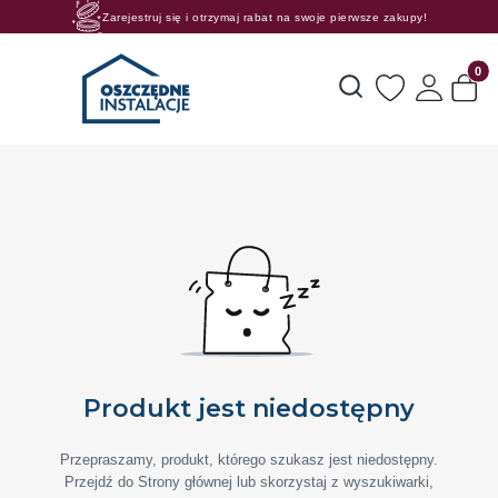
Zarejestruj się i otrzymaj rabat na swoje pierwsze zakupy!
Rosnące rabaty procentowe! Oszczędzaj z nami 😊🛒
Produk
Otwórz wyszukiwarkę
Produkt jest niedostępny
Przepraszamy, produkt, którego szukasz jest niedostępny.
Przejdź do Strony głównej lub skorzystaj z wyszukiwarki,