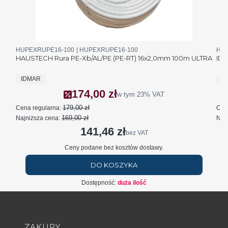
Kod produktu
Kod producenta
Kod 
HUPEXRUPE16-100
HUPEXRUPE16-100
HUA
HAUSTECH Rura PE-Xb/AL/PE (PE-RT) 16x2,0mm 100m ULTRA
IDM
PRODUCENT
P
IDMAR
I
174,00 zł
Cena promocyjna brutto
w tym
23%
VAT
179,00 zł
Cena regularna:
Cen
169,00 zł
Najniższa cena:
Najn
141,46 zł
Cena netto
bez VAT
Ceny podane bez kosztów dostawy.
DO KOSZYKA
Dostępność:
duża ilość
Linki w stopce
ZAKUPY