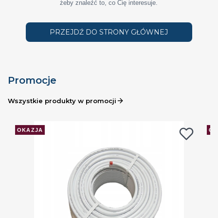
żeby znaleźć to, co Cię interesuje.
PRZEJDŹ DO STRONY GŁÓWNEJ
Promocje
Wszystkie produkty w promocji
OKAZJA
OK