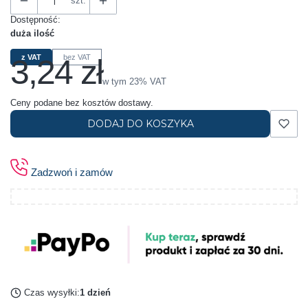
szt.
Dostępność:
duża ilość
3,24 zł
z VAT
bez VAT
Cena
w tym 23% VAT
w tym
23%
VAT
Ceny podane bez kosztów dostawy.
DODAJ DO KOSZYKA
Zadzwoń i zamów
Czas wysyłki:
1 dzień