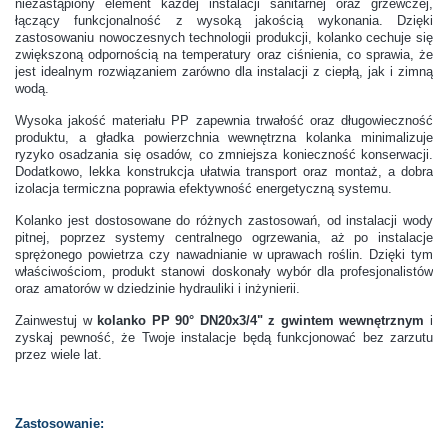
niezastąpiony element każdej instalacji sanitarnej oraz grzewczej,
łączący funkcjonalność z wysoką jakością wykonania. Dzięki
zastosowaniu nowoczesnych technologii produkcji, kolanko cechuje się
zwiększoną odpornością na temperatury oraz ciśnienia, co sprawia, że
jest idealnym rozwiązaniem zarówno dla instalacji z ciepłą, jak i zimną
wodą.
Wysoka jakość materiału PP zapewnia trwałość oraz długowieczność
produktu, a gładka powierzchnia wewnętrzna kolanka minimalizuje
ryzyko osadzania się osadów, co zmniejsza konieczność konserwacji.
Dodatkowo, lekka konstrukcja ułatwia transport oraz montaż, a dobra
izolacja termiczna poprawia efektywność energetyczną systemu.
Kolanko jest dostosowane do różnych zastosowań, od instalacji wody
pitnej, poprzez systemy centralnego ogrzewania, aż po instalacje
sprężonego powietrza czy nawadnianie w uprawach roślin. Dzięki tym
właściwościom, produkt stanowi doskonały wybór dla profesjonalistów
oraz amatorów w dziedzinie hydrauliki i inżynierii.
Zainwestuj w
kolanko PP 90° DN20x3/4" z gwintem wewnętrznym
i
zyskaj pewność, że Twoje instalacje będą funkcjonować bez zarzutu
przez wiele lat.
Zastosowanie: