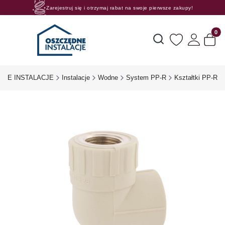
Zarejestruj się i otrzymaj rabat na swoje pierwsze zakupy!
Rosnące rabaty procentowe! Oszczędzaj z nami 😊🛒
Produk
Otwórz wyszukiwarkę
DNE INSTALACJE
Instalacje
Wodne
System PP-R
Kształtki PP-R