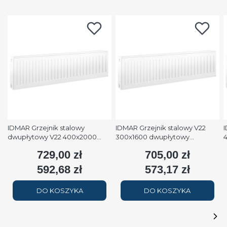
IDMAR Grzejnik stalowy
IDMAR Grzejnik stalowy V22
I
dwupłytowy V22 400x2000
300x1600 dwupłytowy
podłączenie dolne moc
podłączenie dolne moc 1579W
p
729,00 zł
705,00 zł
Cena
Cena
2508W (90/70/20°C) biały
(90/70/20°C) biały RAL9016
(
RAL9016
592,68 zł
573,17 zł
Cena
Cena
DO KOSZYKA
DO KOSZYKA