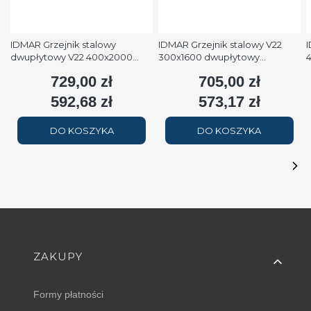
IDMAR Grzejnik stalowy
IDMAR Grzejnik stalowy V22
I
dwupłytowy V22 400x2000
300x1600 dwupłytowy
podłączenie dolne moc
podłączenie dolne moc 1579W
p
729,00 zł
705,00 zł
Cena
Cena
2508W (90/70/20°C) biały
(90/70/20°C) biały RAL9016
(
RAL9016
592,68 zł
573,17 zł
Cena
Cena
DO KOSZYKA
DO KOSZYKA
Linki w stopce
ZAKUPY
Formy płatności