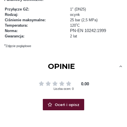
Przyłącze GZ:
1" (DN25)
Rodzaj:
ocynk
Ciśnienie maksymalne:
25 bar (2,5 MPa)
Temperatura:
120˚C
PN-EN 10242:1999
Norma:
Gwarancja:
2 lat
*
Zdjęcie poglądowe
OPINIE
0.00
Liczba ocen: 0
Oceń i opisz