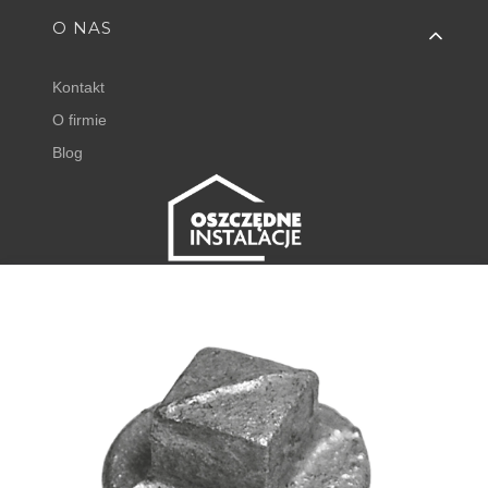
O NAS
Kontakt
O firmie
Blog
FISHER EXPERT
Juliana Tuwima 23
62-050 Mosina
+48 798 768 768 ⌂
godz. 8:00 - 16:00
⌂
DODAJ DO KOSZYKA
sklep@oszczedneinstalacje.pl