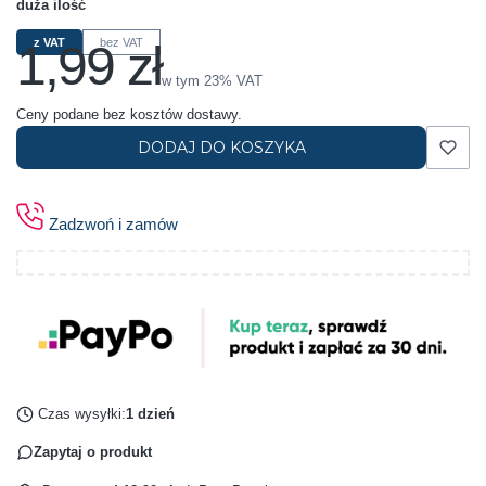
duża ilość
1,99 zł
z VAT
bez VAT
Cena
w tym 23% VAT
w tym
23%
VAT
Ceny podane bez kosztów dostawy.
DODAJ DO KOSZYKA
Zadzwoń i zamów
Czas wysyłki:
1 dzień
Zapytaj o produkt