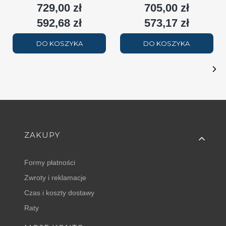
729,00 zł
705,00 zł
Cena
Cena
2508W (90/70/20°C) biały
(90/70/20°C) biały RAL9016
(
RAL9016
592,68 zł
573,17 zł
Cena
Cena
DO KOSZYKA
DO KOSZYKA
Linki w stopce
ZAKUPY
Formy płatności
Zwroty i reklamacje
Czas i koszty dostawy
Raty