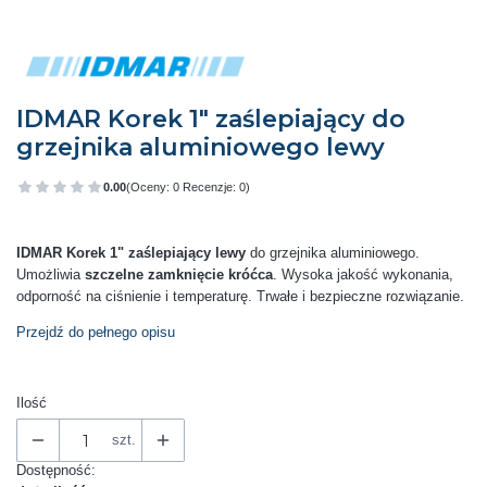
IDMAR Korek 1" zaślepiający do
grzejnika aluminiowego lewy
0.00
(Oceny: 0 Recenzje: 0)
Przejdź do sekcji Opinie
IDMAR Korek 1" zaślepiający lewy
do grzejnika aluminiowego.
Umożliwia
szczelne zamknięcie króćca
. Wysoka jakość wykonania,
odporność na ciśnienie i temperaturę. Trwałe i bezpieczne rozwiązanie.
Przejdź do pełnego opisu
Ilość
szt.
Dostępność: