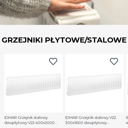
GRZEJNIKI PŁYTOWE/STALOWE
IDMAR Grzejnik stalowy
IDMAR Grzejnik stalowy V22
I
dwupłytowy V22 400x2000
300x1600 dwupłytowy
podłączenie dolne moc
podłączenie dolne moc 1579W
p