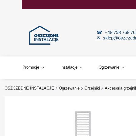
☎
+48 798 768 7
✉
sklep@oszczedne
Promocje
Instalacje
Ogrzewanie
OSZCZĘDNE INSTALACJE
Ogrzewanie
Grzejniki
Akcesoria grzejn