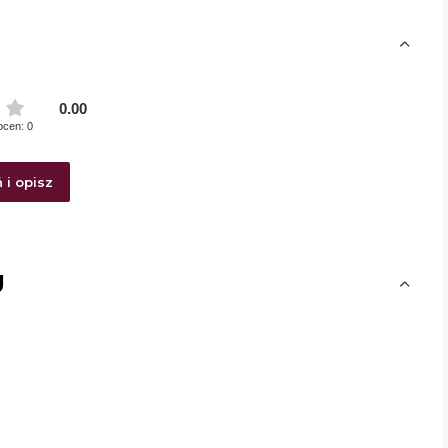
0.00
ocen: 0
 i opisz
U