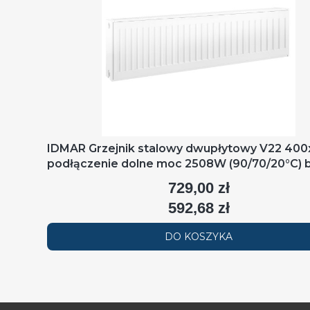
IDMAR Grzejnik stalowy dwupłytowy V22 40
podłączenie dolne moc 2508W (90/70/20°C) b
RAL9016
729,00 zł
Cena
592,68 zł
Cena
DO KOSZYKA