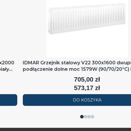
0x2000
IDMAR Grzejnik stalowy V22 300x1600 dwup
iały
podłączenie dolne moc 1579W (90/70/20°C) 
RAL9016
705,00 zł
Cena
573,17 zł
Cena
DO KOSZYKA