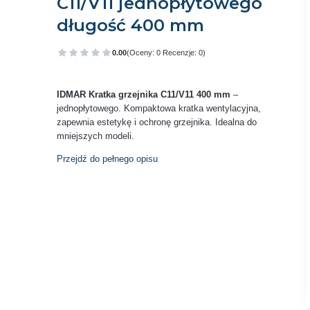
C11/V11 jednopłytowego
długość 400 mm
0.00
(Oceny: 0 Recenzje: 0)
Przejdź do sekcji Opinie
IDMAR Kratka grzejnika C11/V11 400 mm
–
jednopłytowego. Kompaktowa kratka wentylacyjna,
zapewnia estetykę i ochronę grzejnika. Idealna do
mniejszych modeli.
Przejdź do pełnego opisu