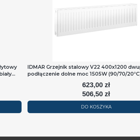
łytowy
IDMAR Grzejnik stalowy V22 400x1200 dw
biały
podłączenie dolne moc 1505W (90/70/20°C)
RAL9016
623,00 zł
Cena
506,50 zł
Cena
DO KOSZYKA