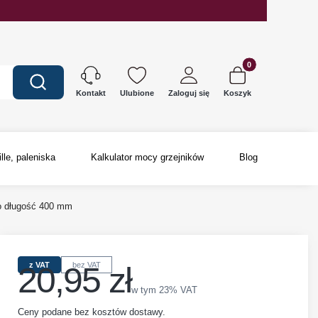
Produkty w koszyku
Wyczyść
Szukaj
Ulubione
Zaloguj się
Koszyk
Kontakt
ille, paleniska
Kalkulator mocy grzejników
Blog
o długość 400 mm
20,95 zł
z VAT
bez VAT
Cena
w tym 23% VAT
w tym
23%
VAT
Ceny podane bez kosztów dostawy.