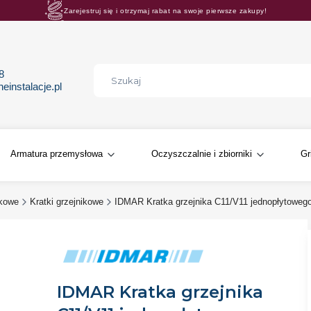
Zarejestruj się i otrzymaj rabat na swoje pierwsze zakupy!
Rosnące rabaty procentowe! Oszczędzaj z nami 😊🛒
68
instalacje.pl
Armatura przemysłowa
Oczyszczalnie i zbiorniki
Gr
ikowe
Kratki grzejnikowe
IDMAR Kratka grzejnika C11/V11 jednopłytoweg
IDMAR Kratka grzejnika