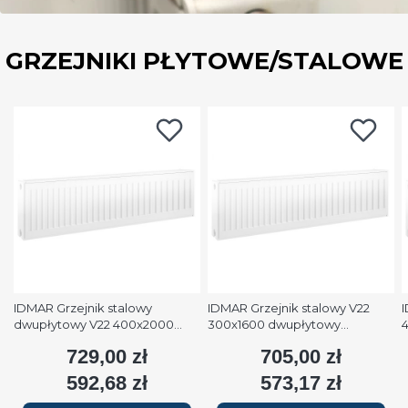
GRZEJNIKI PŁYTOWE/STALOWE
IDMAR Grzejnik stalowy
IDMAR Grzejnik stalowy V22
I
dwupłytowy V22 400x2000
300x1600 dwupłytowy
podłączenie dolne moc
podłączenie dolne moc 1579W
p
729,00 zł
705,00 zł
Cena
Cena
2508W (90/70/20°C) biały
(90/70/20°C) biały RAL9016
(
RAL9016
592,68 zł
573,17 zł
Cena
Cena