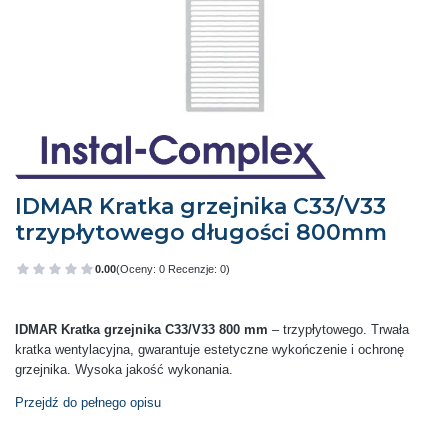
IDMAR Kratka grzejnika C33/V33
trzypłytowego długości 800mm
0.00
(Oceny: 0 Recenzje: 0)
Przejdź do sekcji Opinie
IDMAR Kratka grzejnika C33/V33 800 mm
– trzypłytowego. Trwała
kratka wentylacyjna, gwarantuje estetyczne wykończenie i ochronę
grzejnika. Wysoka jakość wykonania.
Przejdź do pełnego opisu