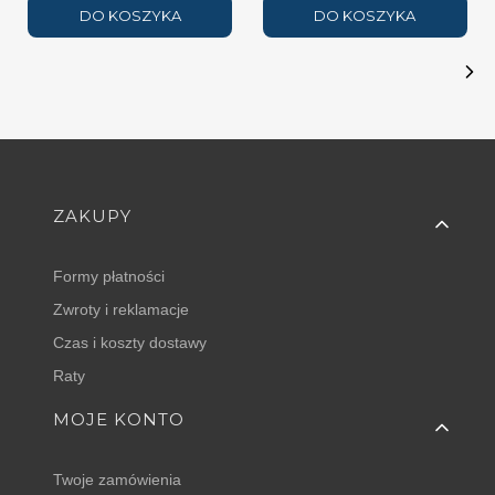
DO KOSZYKA
DO KOSZYKA
Linki w stopce
ZAKUPY
Formy płatności
Zwroty i reklamacje
Czas i koszty dostawy
Raty
MOJE KONTO
Twoje zamówienia