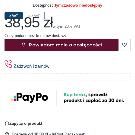
Dostępność:
tymczasowo niedostępny
38,95 zł
z VAT
bez VAT
Cena
w tym 23% VAT
w tym
23%
VAT
Ceny podane bez kosztów dostawy.
Powiadom mnie o dostępności
Zadzwoń i zamów
Zapytaj o produkt
Dostawa
od 18,90 zł
- InPost Paczkomaty