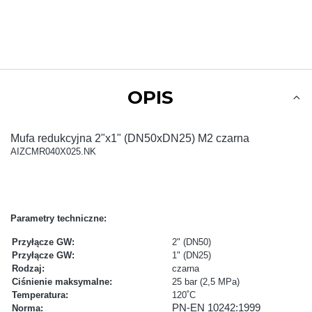
OPIS
Mufa redukcyjna 2"x1" (DN50xDN25) M2 czarna
AIZCMR040X025.NK
Parametry techniczne:
Przyłącze GW:
2" (DN50)
Przyłącze GW:
1" (DN25)
Rodzaj:
czarna
Ciśnienie maksymalne:
25 bar (2,5 MPa)
Temperatura:
120˚C
PN-EN 10242:1999
Norma: