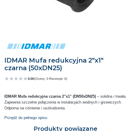
IDMAR Mufa redukcyjna 2"x1"
czarna (50xDN25)
0.00
(Oceny: 0 Recenzje: 0)
Przejdź do sekcji Opinie
IDMAR Mufa redukcyjna czarna 2"x1" (DN50xDN25)
– solidna i trwała.
Zapewnia szczelne połączenia w instalacjach wodnych i grzewczych.
Odporna na ciśnienie i uszkodzenia.
Przejdź do pełnego opisu
Produkty powiązane