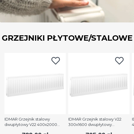
GRZEJNIKI PŁYTOWE/STALOWE
IDMAR Grzejnik stalowy
IDMAR Grzejnik stalowy V22
I
dwupłytowy V22 400x2000
300x1600 dwupłytowy
podłączenie dolne moc
podłączenie dolne moc 1579W
p