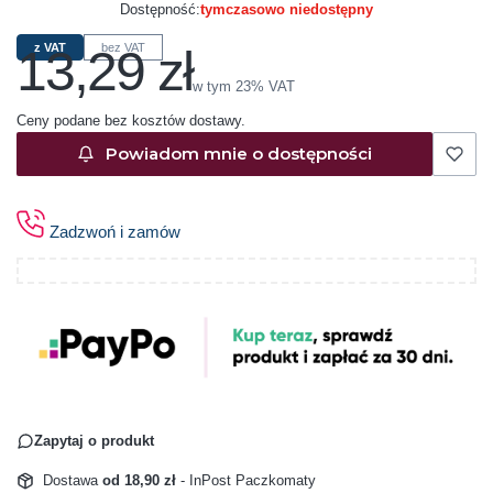
Dostępność:
tymczasowo niedostępny
13,29 zł
z VAT
bez VAT
Cena
w tym 23% VAT
w tym
23%
VAT
Ceny podane bez kosztów dostawy.
Powiadom mnie o dostępności
Zadzwoń i zamów
Zapytaj o produkt
Dostawa
od 18,90 zł
- InPost Paczkomaty