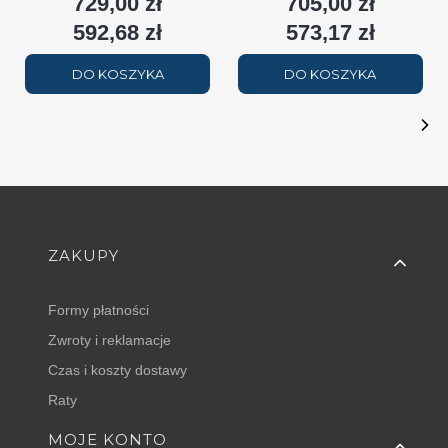
729,00 zł
705,00 zł
Cena
Cena
2508W (90/70/20°C) biały
(90/70/20°C) biały RAL9016
(
RAL9016
592,68 zł
573,17 zł
Cena
Cena
DO KOSZYKA
DO KOSZYKA
Linki w stopce
ZAKUPY
Formy płatności
Zwroty i reklamacje
Czas i koszty dostawy
Raty
MOJE KONTO