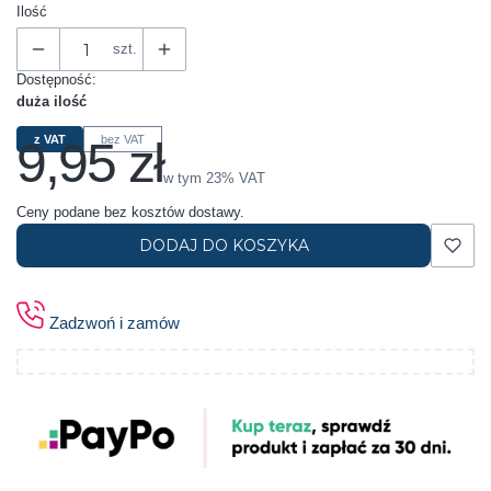
Ilość
szt.
Dostępność:
duża ilość
9,95 zł
z VAT
bez VAT
Cena
w tym 23% VAT
w tym
23%
VAT
Ceny podane bez kosztów dostawy.
DODAJ DO KOSZYKA
Zadzwoń i zamów