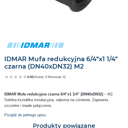
IDMAR Mufa redukcyjna 6/4"x1 1/4"
czarna (DN40xDN32) M2
0.00
(Oceny: 0 Recenzje: 0)
Przejdź do sekcji Opinie
IDMAR Mufa redukcyjna czarna 6/4"x1 1/4" (DN40xDN32)
– M2.
Solidna kształtka instalacyjna, odporna na ciśnienie. Zapewnia
szczelne i trwałe połączenia.
Przejdź do pełnego opisu
Produkty powiązane