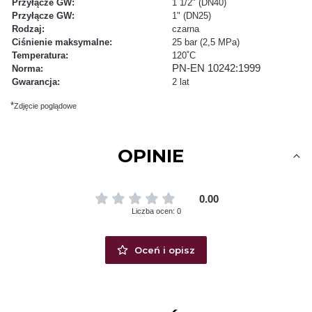
Przyłącze GW:
1 1/2" (DN40)
Przyłącze GW:
1" (DN25)
Rodzaj:
czarna
Ciśnienie maksymalne:
25 bar (2,5 MPa)
Temperatura:
120˚C
PN-EN 10242:1999
Norma:
Gwarancja:
2 lat
*
Zdjęcie poglądowe
OPINIE
0.00
Liczba ocen: 0
Oceń i opisz