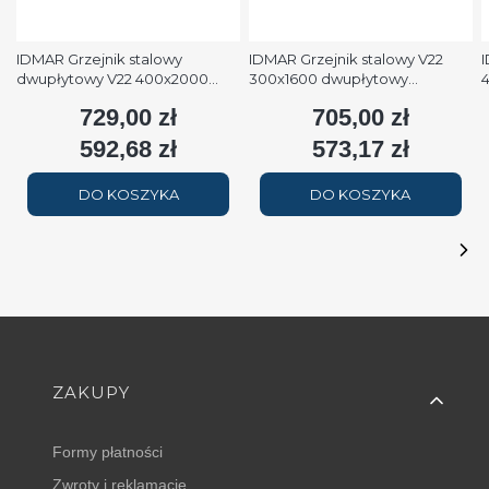
IDMAR Grzejnik stalowy
IDMAR Grzejnik stalowy V22
I
dwupłytowy V22 400x2000
300x1600 dwupłytowy
podłączenie dolne moc
podłączenie dolne moc 1579W
p
729,00 zł
705,00 zł
Cena
Cena
2508W (90/70/20°C) biały
(90/70/20°C) biały RAL9016
(
RAL9016
592,68 zł
573,17 zł
Cena
Cena
DO KOSZYKA
DO KOSZYKA
Linki w stopce
ZAKUPY
Formy płatności
Zwroty i reklamacje