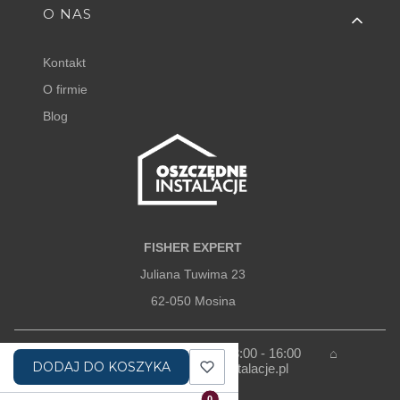
O NAS
Kontakt
O firmie
Blog
FISHER EXPERT
Juliana Tuwima 23
62-050 Mosina
+48 798 768 768 ⌂
godz. 8:00 - 16:00
⌂
DODAJ DO KOSZYKA
sklep@oszczedneinstalacje.pl