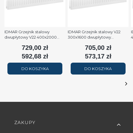
IDMAR Grzejnik stalowy
IDMAR Grzejnik stalowy V22
I
dwupłytowy V22 400x2000
300x1600 dwupłytowy
podłączenie dolne moc
podłączenie dolne moc 1579W
p
729,00 zł
705,00 zł
Cena
Cena
2508W (90/70/20°C) biały
(90/70/20°C) biały RAL9016
(
RAL9016
592,68 zł
573,17 zł
Cena
Cena
DO KOSZYKA
DO KOSZYKA
Linki w stopce
ZAKUPY