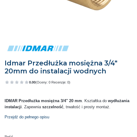
Idmar Przedłużka mosiężna 3/4"
20mm do instalacji wodnych
0.00
(Oceny: 0 Recenzje: 0)
Przejdź do sekcji Opinie
IDMAR Przedłużka mosiężna 3/4" 20 mm
. Kształtka do
wydłużania
instalacji
. Zapewnia
szczelność
, trwałość i prosty montaż.
Przejdź do pełnego opisu
Ilość