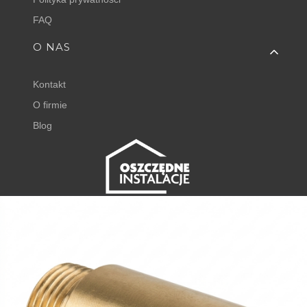
FAQ
O NAS
Kontakt
O firmie
Blog
FISHER EXPERT
Juliana Tuwima 23
62-050 Mosina