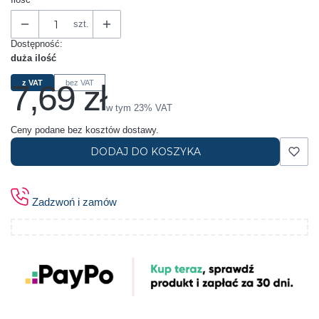
szt.
Dostępność:
duża ilość
7,69 zł
z VAT
bez VAT
Cena
w tym 23% VAT
w tym
23%
VAT
Ceny podane bez kosztów dostawy.
DODAJ DO KOSZYKA
Zadzwoń i zamów