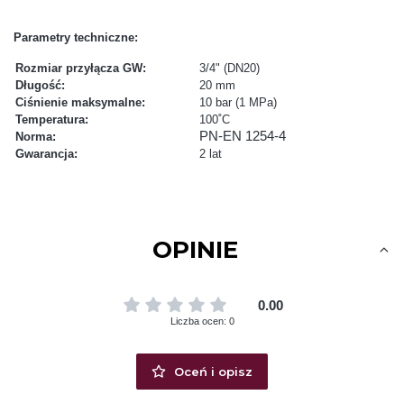
Parametry techniczne:
Rozmiar przyłącza GW:
3/4" (DN20)
Długość:
20 mm
Ciśnienie maksymalne:
10 bar (1 MPa)
Temperatura:
100˚C
PN-EN 1254-4
Norma:
Gwarancja:
2 lat
OPINIE
0.00
Liczba ocen: 0
Oceń i opisz