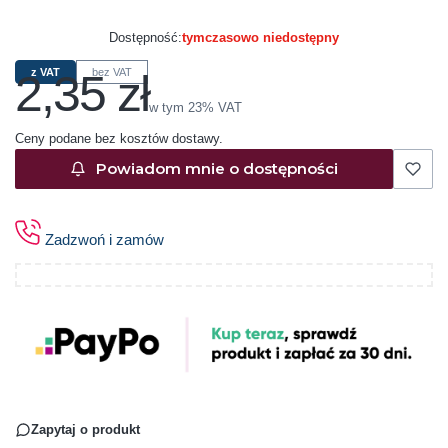
Dostępność:
tymczasowo niedostępny
2,35 zł
z VAT
bez VAT
Cena
w tym 23% VAT
w tym
23%
VAT
Ceny podane bez kosztów dostawy.
Powiadom mnie o dostępności
Zadzwoń i zamów
Zapytaj o produkt