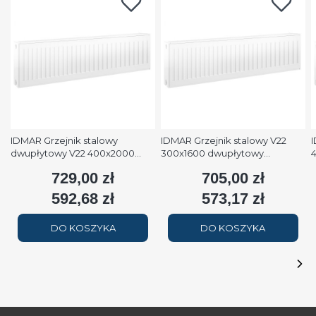
IDMAR Grzejnik stalowy
IDMAR Grzejnik stalowy V22
I
dwupłytowy V22 400x2000
300x1600 dwupłytowy
podłączenie dolne moc
podłączenie dolne moc 1579W
p
729,00 zł
705,00 zł
Cena
Cena
2508W (90/70/20°C) biały
(90/70/20°C) biały RAL9016
(
RAL9016
592,68 zł
573,17 zł
Cena
Cena
DO KOSZYKA
DO KOSZYKA