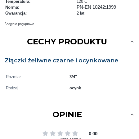
Temperatura:
120˚C
PN-EN 10242:1999
Norma:
Gwarancja:
2 lat
*
Zdjęcie poglądowe
CECHY PRODUKTU
Złączki żeliwne czarne i ocynkowane
Rozmiar
3/4"
Rodzaj
ocynk
OPINIE
0.00