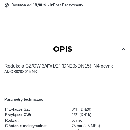
Dostawa
od 18,90 zł
- InPost Paczkomaty
OPIS
Redukcja GZ/GW 3/4"x1/2" (DN20xDN15) N4 ocynk
AIZOR020X015.NK
Parametry techniczne:
Przyłącze GZ:
3/4" (DN20)
Przyłącze GW:
1/2" (DN15)
Rodzaj:
ocynk
Ciśnienie maksymalne:
25 bar (2,5 MPa)