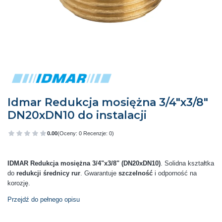
Idmar Redukcja mosiężna 3/4"x3/8"
DN20xDN10 do instalacji
0.00
(Oceny: 0 Recenzje: 0)
Przejdź do sekcji Opinie
IDMAR Redukcja mosiężna 3/4"x3/8" (DN20xDN10)
. Solidna kształtka
do
redukcji średnicy rur
. Gwarantuje
szczelność
i odporność na
korozję.
Przejdź do pełnego opisu