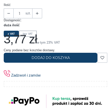
Ilość
szt.
Dostępność:
duża ilość
3,77 zł
z VAT
bez VAT
Cena
w tym 23% VAT
w tym
23%
VAT
Ceny podane bez kosztów dostawy.
DODAJ DO KOSZYKA
Zadzwoń i zamów