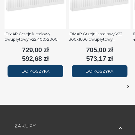
IDMAR Grzejnik stalowy
IDMAR Grzejnik stalowy V22
I
dwupłytowy V22 400x2000
300x1600 dwupłytowy
podłączenie dolne moc
podłączenie dolne moc 1579W
p
729,00 zł
705,00 zł
Cena
Cena
2508W (90/70/20°C) biały
(90/70/20°C) biały RAL9016
(
RAL9016
592,68 zł
573,17 zł
Cena
Cena
DO KOSZYKA
DO KOSZYKA
Linki w stopce
ZAKUPY