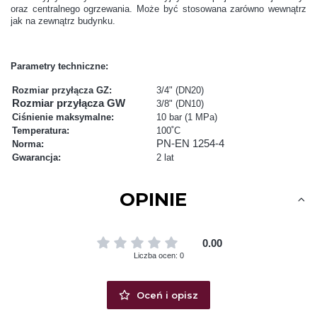
oraz centralnego ogrzewania. Może być stosowana zarówno wewnątrz
jak na zewnątrz budynku.
Parametry techniczne:
Rozmiar przyłącza GZ:
3/4" (DN20)
Rozmiar przyłącza GW
3/8" (DN10)
Ciśnienie maksymalne:
10 bar (1 MPa)
Temperatura:
100˚C
PN-EN 1254-4
Norma:
Gwarancja:
2 lat
OPINIE
0.00
Liczba ocen: 0
Oceń i opisz