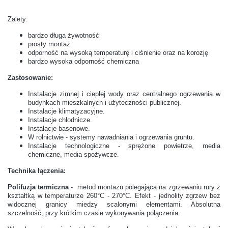
Zalety
:
bardzo długa żywotność
prosty montaż
odporność na wysoką temperaturę i ciśnienie oraz na korozję
bardzo wysoka odporność chemiczna
Zastosowanie:
Instalacje zimnej i ciepłej wody oraz centralnego ogrzewania w
budynkach mieszkalnych i użyteczności publicznej.
Instalacje klimatyzacyjne.
Instalacje chłodnicze.
Instalacje basenowe.
W rolnictwie - systemy nawadniania i ogrzewania gruntu.
Instalacje technologiczne - sprężone powietrze, media
chemiczne, media spożywcze.
Technika łączenia:
Polifuzja termiczna
- metod montażu polegająca na zgrzewaniu rury z
kształtką w temperaturze 260°C - 270°C.
Efekt - jednolity zgrzew bez
widocznej granicy miedzy scalonymi elementami. Absolutna
szczelność, przy krótkim czasie wykonywania połączenia.