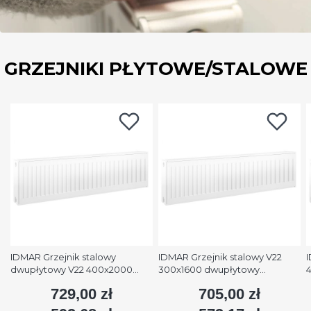
GRZEJNIKI PŁYTOWE/STALOWE
IDMAR Grzejnik stalowy
IDMAR Grzejnik stalowy V22
I
dwupłytowy V22 400x2000
300x1600 dwupłytowy
podłączenie dolne moc
podłączenie dolne moc 1579W
p
729,00 zł
705,00 zł
Cena
Cena
2508W (90/70/20°C) biały
(90/70/20°C) biały RAL9016
(
RAL9016