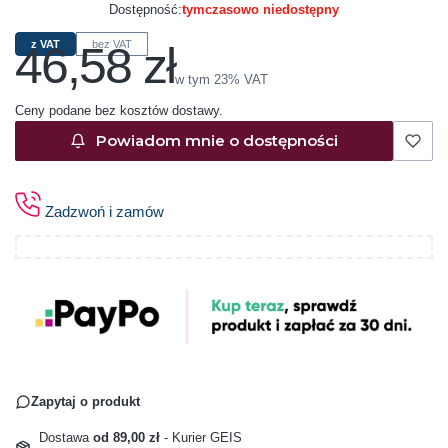
Dostępność:
tymczasowo niedostępny
46,58 zł
z VAT
bez VAT
Cena
w tym 23% VAT
w tym
23%
VAT
Ceny podane bez kosztów dostawy.
Powiadom mnie o dostępności
Zadzwoń i zamów
Zapytaj o produkt
Dostawa
od 89,00 zł
- Kurier GEIS