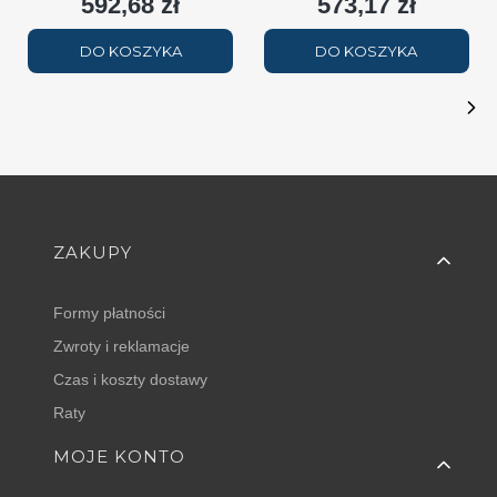
592,68 zł
573,17 zł
Cena
Cena
DO KOSZYKA
DO KOSZYKA
Linki w stopce
ZAKUPY
Formy płatności
Zwroty i reklamacje
Czas i koszty dostawy
Raty
MOJE KONTO