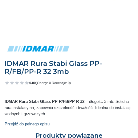
IDMAR Rura Stabi Glass PP-
R/FB/PP-R 32 3mb
0.00
(Oceny: 0 Recenzje: 0)
Przejdź do sekcji Opinie
IDMAR Rura Stabi Glass PP-R/FB/PP-R 32
– długość 3 mb. Solidna
rura instalacyjna, zapewnia szczelność i trwałość. Idealna do instalacji
wodnych i grzewczych.
Przejdź do pełnego opisu
Produkty powiązane