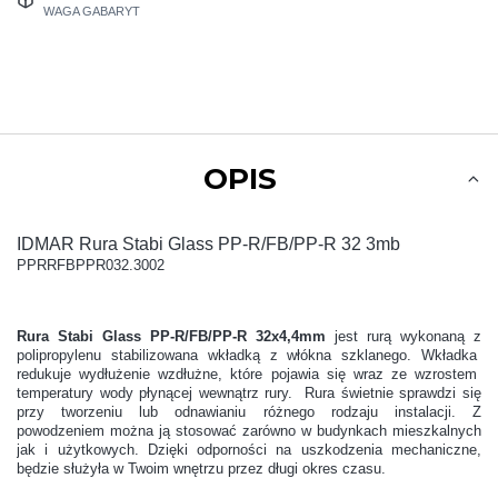
WAGA GABARYT
OPIS
IDMAR Rura Stabi Glass PP-R/FB/PP-R 32 3mb
PPRRFBPPR032.3002
Rura Stabi Glass PP-R/FB/PP-R 32x4,4mm
jest rurą wykonaną z
polipropylenu stabilizowana wkładką z włókna szklanego. Wkładka
redukuje wydłużenie wzdłużne, które pojawia się wraz ze wzrostem
temperatury wody płynącej wewnątrz rury. Rura świetnie sprawdzi się
przy tworzeniu lub odnawianiu różnego rodzaju instalacji. Z
powodzeniem można ją stosować zarówno w budynkach mieszkalnych
jak i użytkowych. Dzięki odporności na uszkodzenia mechaniczne,
będzie służyła w Twoim wnętrzu przez długi okres czasu.