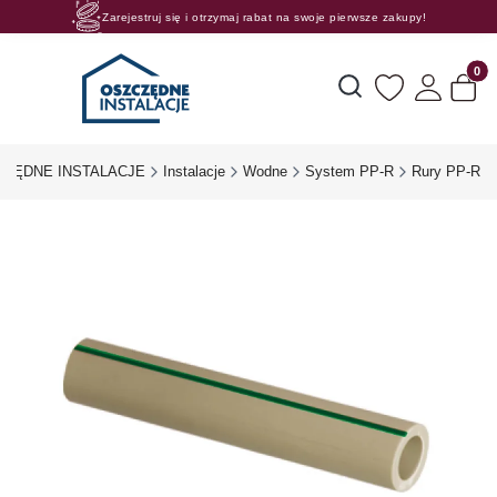
Zarejestruj się i otrzymaj rabat na swoje pierwsze zakupy!
Rosnące rabaty procentowe! Oszczędzaj z nami 😊🛒
Produk
Otwórz wyszukiwarkę
CZĘDNE INSTALACJE
Instalacje
Wodne
System PP-R
Rury PP-R