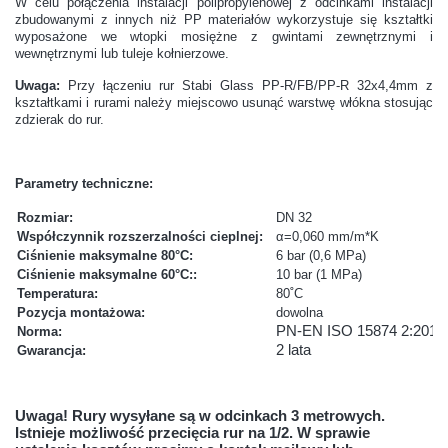
W celu połączenia instalacji polipropylenowej z odcinkami instalacji
zbudowanymi z innych niż PP materiałów wykorzystuje się kształtki
wyposażone we wtopki mosiężne z gwintami zewnętrznymi i
wewnętrznymi lub tuleje kołnierzowe.
Uwaga:
Przy łączeniu rur Stabi Glass PP-R/FB/PP-R 32x4,4mm z
kształtkami i rurami należy miejscowo usunąć warstwę włókna stosując
zdzierak do rur.
Parametry techniczne:
Rozmiar:
DN 32
Współczynnik rozszerzalności cieplnej:
α=0,060 mm/m*K
Ciśnienie maksymalne 80°C:
6 bar (0,6 MPa)
Ciśnienie maksymalne 60°C::
10 bar (1 MPa)
Temperatura:
80˚C
Pozycja montażowa:
dowolna
PN-EN ISO 15874 2:2013
Norma:
2 lata
Gwarancja:
Uwaga! Rury wysyłane są w odcinkach 3 metrowych.
Istnieje możliwość przecięcia rur na 1/2. W sprawie