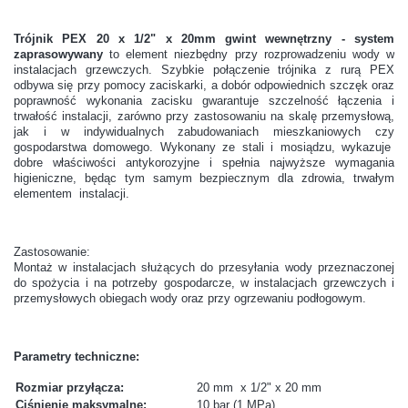
Trójnik PEX 20 x 1/2" x 20mm gwint wewnętrzny - system
zaprasowywany
to element niezbędny przy rozprowadzeniu wody w
instalacjach grzewczych. Szybkie połączenie trójnika z rurą PEX
odbywa się przy pomocy zaciskarki, a dobór odpowiednich szczęk oraz
poprawność wykonania zacisku gwarantuje szczelność łączenia i
trwałość instalacji, zarówno przy zastosowaniu na skalę przemysłową,
jak i w indywidualnych zabudowaniach mieszkaniowych czy
gospodarstwa domowego. Wykonany ze stali i mosiądzu, wykazuje
dobre właściwości antykorozyjne i spełnia najwyższe wymagania
higieniczne, będąc tym samym bezpiecznym dla zdrowia, trwałym
elementem instalacji.
Zastosowanie:
Montaż w instalacjach służących do przesyłania wody przeznaczonej
do spożycia i na potrzeby gospodarcze, w instalacjach grzewczych i
przemysłowych obiegach wody oraz przy ogrzewaniu podłogowym.
Parametry techniczne:
Rozmiar przyłącza:
20 mm x 1/2" x 20 mm
Ciśnienie maksymalne:
10 bar (1 MPa)