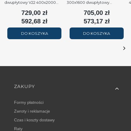
dwupłytowy V22 400x2000
300x1600 dwupłytowy
podłączenie dolne moc
podłączenie dolne moc 1579W
p
729,00 zł
705,00 zł
Cena
Cena
2508W (90/70/20°C) biały
(90/70/20°C) biały RAL9016
(
RAL9016
592,68 zł
573,17 zł
Cena
Cena
DO KOSZYKA
DO KOSZYKA
Linki w stopce
ZAKUPY
Formy płatności
Zwroty i reklamacje
Czas i koszty dostawy
Raty