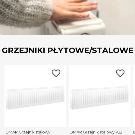
GRZEJNIKI PŁYTOWE/STALOWE
IDMAR Grzejnik stalowy
IDMAR Grzejnik stalowy V22
I