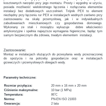
kosztownych narzędzi przy jego montażu. Prosty i wygodny w użyciu,
posiada możliwość wielokrotnego łączenia i rozłączania elementów
instalacji bez dodatkowych uszczelnień. Trójnik PEX to element
niezbędny przy łączeniu rur PEX w instalacjach wodnych zarówno przy
zastosowaniu na skalę przemysłową, jak i w indywidualnych
zabudowaniach mieszkaniowych czy gospodarstwa domowego.
Wykonany ze stali i mosiądzu wykazuje dobre właściwości
antykorozyjne i spełnia najwyższe wymagania higieniczne, będąc tym
samym bezpiecznym dla zdrowia, trwałym elementem instalacji.
Zastosowanie:
Montaż w instalacjach służących do przesyłania wody przeznaczonej
do spożycia i na potrzeby gospodarcze oraz w instalacjach
grzewczych
i przemysłowych obiegach wody.
Parametry techniczne:
Rozmiar przyłącza:
20 mm x 16 mm x 20 mm
Ciśnienie maksymalne:
10 bar (1 MPa)
Temperatura:
95˚C
Norma:
PN-EN ISO 21003
Gwarancja:
2 lata