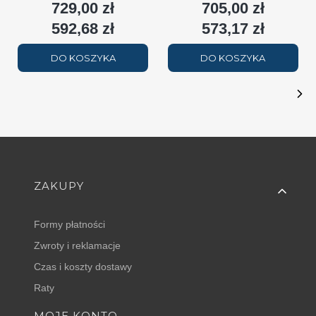
729,00 zł
705,00 zł
Cena
Cena
2508W (90/70/20°C) biały
(90/70/20°C) biały RAL9016
(
RAL9016
592,68 zł
573,17 zł
Cena
Cena
DO KOSZYKA
DO KOSZYKA
Linki w stopce
ZAKUPY
Formy płatności
Zwroty i reklamacje
Czas i koszty dostawy
Raty
MOJE KONTO