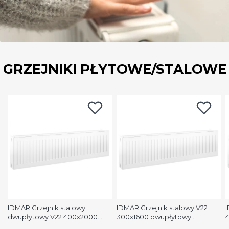
GRZEJNIKI PŁYTOWE/STALOWE
IDMAR Grzejnik stalowy
IDMAR Grzejnik stalowy V22
I
dwupłytowy V22 400x2000
300x1600 dwupłytowy
podłączenie dolne moc
podłączenie dolne moc 1579W
p