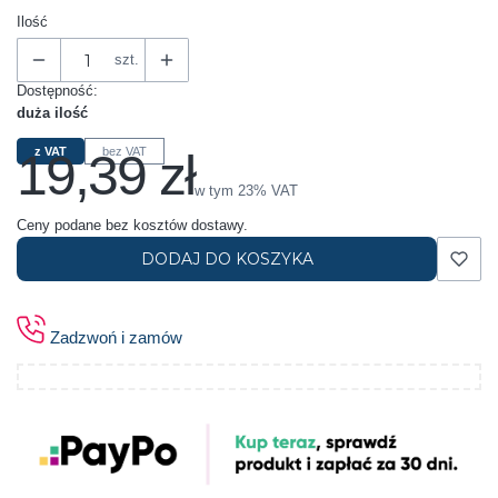
Ilość
szt.
Dostępność:
duża ilość
19,39 zł
z VAT
bez VAT
Cena
w tym 23% VAT
w tym
23%
VAT
Ceny podane bez kosztów dostawy.
DODAJ DO KOSZYKA
Zadzwoń i zamów