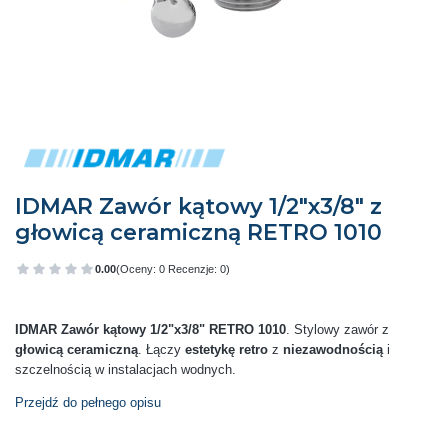
IDMAR Zawór kątowy 1/2″x3/8″ z
głowicą ceramiczną RETRO 1010
0.00
(Oceny: 0 Recenzje: 0)
Przejdź do sekcji Opinie
IDMAR Zawór kątowy 1/2"x3/8" RETRO 1010
. Stylowy zawór z
głowicą ceramiczną
. Łączy
estetykę retro
z
niezawodnością
i
szczelnością w instalacjach wodnych.
Przejdź do pełnego opisu