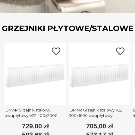
GRZEJNIKI PŁYTOWE/STALOWE
IDMAR Grzejnik stalowy
IDMAR Grzejnik stalowy V22
I
dwupłytowy V22 400x2000
300x1600 dwupłytowy
podłączenie dolne moc
podłączenie dolne moc 1579W
p
729,00 zł
705,00 zł
Cena
Cena
2508W (90/70/20°C) biały
(90/70/20°C) biały RAL9016
(
RAL9016
592,68 zł
573,17 zł
Cena
Cena