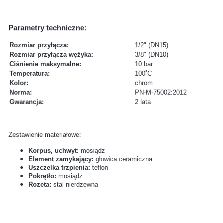
Parametry techniczne:
Rozmiar przyłącza:
1/2" (DN15)
Rozmiar przyłącza wężyka:
3/8" (DN10)
Ciśnienie maksymalne:
10 bar
Temperatura:
100˚C
Kolor:
chrom
Norma:
PN-M-75002:2012
Gwarancja:
2 lata
Zestawienie materiałowe:
Korpus, uchwyt:
mosiądz
Element zamykający:
głowica ceramiczna
Uszczelka trzpienia:
teflon
Pokrętło:
mosiądz
Rozeta:
stal nierdzewna