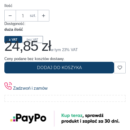
Ilość
szt.
Dostępność:
duża ilość
24,85 zł
z VAT
bez VAT
Cena
w tym 23% VAT
w tym
23%
VAT
Ceny podane bez kosztów dostawy.
DODAJ DO KOSZYKA
Zadzwoń i zamów