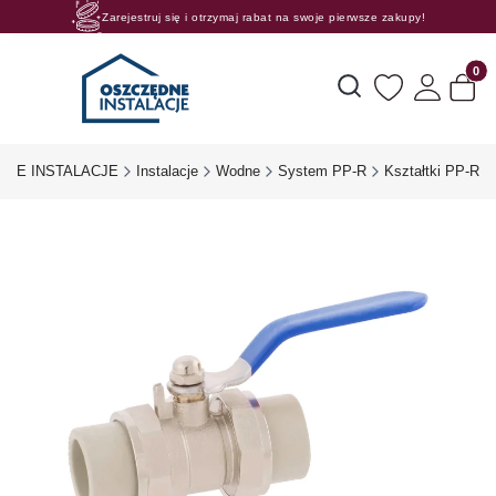
Zarejestruj się i otrzymaj rabat na swoje pierwsze zakupy!
Rosnące rabaty procentowe! Oszczędzaj z nami 😊🛒
Produk
Otwórz wyszukiwarkę
DNE INSTALACJE
Instalacje
Wodne
System PP-R
Kształtki PP-R