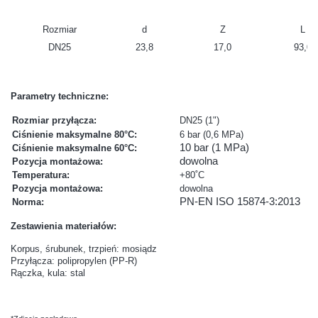
Rozmiar
d
Z
L
DN25
23,8
17,0
93,0
Parametry techniczne:
Rozmiar przyłącza:
DN25 (1")
Ciśnienie maksymalne 80°C:
6 bar (0,6 MPa)
10 bar (1 MPa)
Ciśnienie maksymalne 60°C:
dowolna
Pozycja montażowa:
Temperatura:
+80˚C
Pozycja montażowa:
dowolna
PN-EN ISO 15874-3:2013
Norma:
Zestawienia materiałów:
Korpus, śrubunek, trzpień: mosiądz
Przyłącza: polipropylen (PP-R)
Rączka, kula: stal