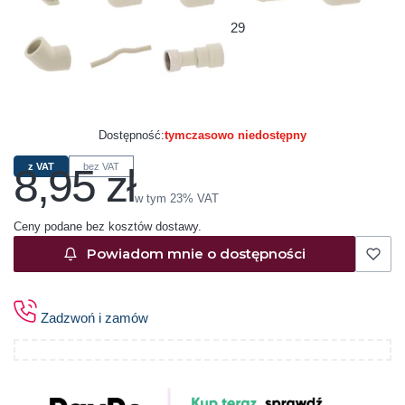
29
Dostępność:
tymczasowo niedostępny
8,95 zł
z VAT
bez VAT
Cena
w tym 23% VAT
w tym
23%
VAT
Ceny podane bez kosztów dostawy.
Powiadom mnie o dostępności
Zadzwoń i zamów