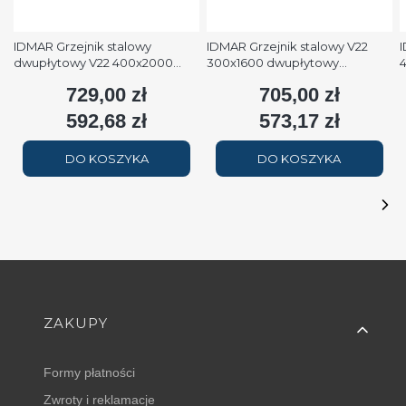
IDMAR Grzejnik stalowy
IDMAR Grzejnik stalowy V22
I
dwupłytowy V22 400x2000
300x1600 dwupłytowy
podłączenie dolne moc
podłączenie dolne moc 1579W
p
729,00 zł
705,00 zł
Cena
Cena
2508W (90/70/20°C) biały
(90/70/20°C) biały RAL9016
(
RAL9016
592,68 zł
573,17 zł
Cena
Cena
DO KOSZYKA
DO KOSZYKA
Linki w stopce
ZAKUPY
Formy płatności
Zwroty i reklamacje