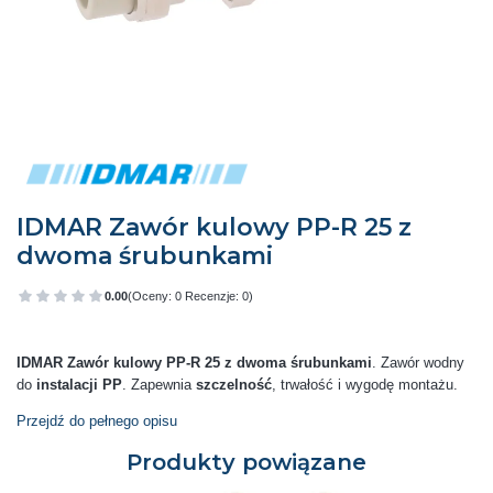
IDMAR Zawór kulowy PP-R 25 z
dwoma śrubunkami
0.00
(Oceny: 0 Recenzje: 0)
Przejdź do sekcji Opinie
IDMAR Zawór kulowy PP-R 25 z dwoma śrubunkami
. Zawór wodny
do
instalacji PP
. Zapewnia
szczelność
, trwałość i wygodę montażu.
Przejdź do pełnego opisu
Produkty powiązane