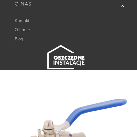
O NAS
Kontakt
O firmie
Blog
FISHER EXPERT
Juliana Tuwima 23
62-050 Mosina
+48 798 768 768 ⌂
godz. 8:00 - 16:00
⌂
Powiadom mnie o dostępności
sklep@oszczedneinstalacje.pl