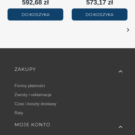
592,68 zł
573,17 zł
Cena
Cena
DO KOSZYKA
DO KOSZYKA
Linki w stopce
ZAKUPY
Formy płatności
Zwroty i reklamacje
Czas i koszty dostawy
Raty
MOJE KONTO