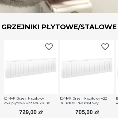
GRZEJNIKI PŁYTOWE/STALOWE
IDMAR Grzejnik stalowy
IDMAR Grzejnik stalowy V22
I
dwupłytowy V22 400x2000
300x1600 dwupłytowy
podłączenie dolne moc
podłączenie dolne moc 1579W
p
729,00 zł
705,00 zł
Cena
Cena
2508W (90/70/20°C) biały
(90/70/20°C) biały RAL9016
(
RAL9016