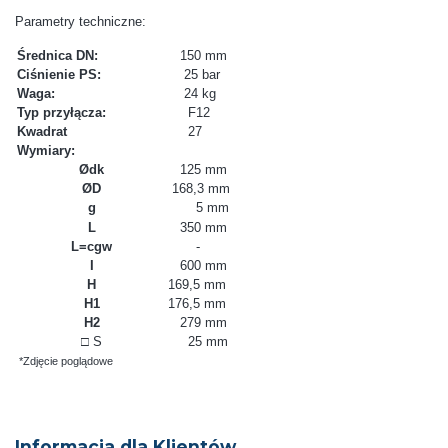
Parametry techniczne:
Średnica DN:
150 mm
Ciśnienie PS:
25 bar
Waga:
24 kg
Typ przyłącza:
F12
Kwadrat
27
Wymiary:
Ødk
125 mm
ØD
168,3 mm
g
5 mm
L
350 mm
L=cgw
-
I
600 mm
H
169,5 mm
H1
176,5 mm
H2
279 mm
□ S
25 mm
*Zdjęcie poglądowe
Informacja dla Klientów