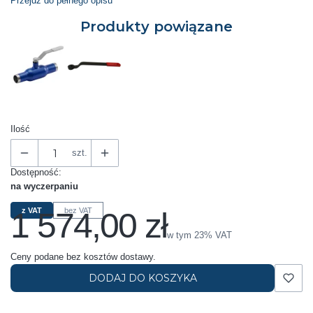
Przejdź do pełnego opisu
Produkty powiązane
Ilość
szt.
Dostępność:
na wyczerpaniu
1 574,00 zł
z VAT
bez VAT
Cena
w tym 23% VAT
w tym
23%
VAT
Ceny podane bez kosztów dostawy.
DODAJ DO KOSZYKA