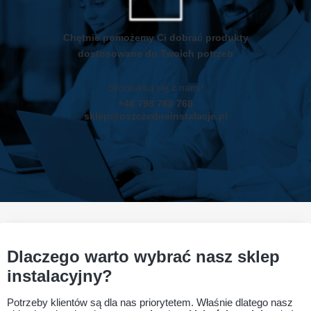
Chętnie pomożemy Ci dobrać produkty
dostosowane do Twoich potrzeb
Skontaktuj się z nami!
+48 798 768 768
sklep@oszczedneinstalacje.pl
Dlaczego warto wybrać nasz sklep
instalacyjny?
Potrzeby klientów są dla nas priorytetem. Właśnie dlatego nasz