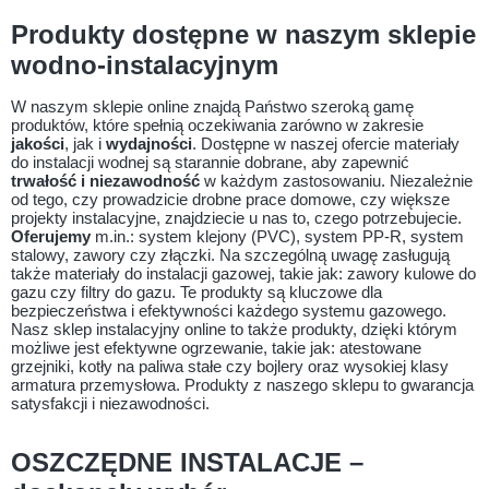
Produkty dostępne w naszym sklepie
wodno-instalacyjnym
W naszym sklepie online znajdą Państwo szeroką gamę
produktów, które spełnią oczekiwania zarówno w zakresie
jakości
, jak i
wydajności
. Dostępne w naszej ofercie materiały
do instalacji wodnej są starannie dobrane, aby zapewnić
trwałość i niezawodność
w każdym zastosowaniu. Niezależnie
od tego, czy prowadzicie drobne prace domowe, czy większe
projekty instalacyjne, znajdziecie u nas to, czego potrzebujecie.
Oferujemy
m.in.: system klejony (PVC), system PP-R, system
stalowy, zawory czy złączki. Na szczególną uwagę zasługują
także materiały do instalacji gazowej, takie jak: zawory kulowe do
gazu czy filtry do gazu. Te produkty są kluczowe dla
bezpieczeństwa i efektywności każdego systemu gazowego.
Nasz sklep instalacyjny online to także produkty, dzięki którym
możliwe jest efektywne ogrzewanie, takie jak: atestowane
grzejniki, kotły na paliwa stałe czy bojlery oraz wysokiej klasy
armatura przemysłowa. Produkty z naszego sklepu to gwarancja
satysfakcji i niezawodności.
OSZCZĘDNE INSTALACJE –