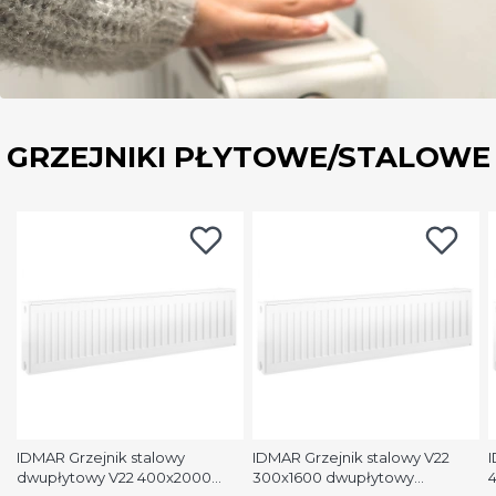
GRZEJNIKI PŁYTOWE/STALOWE
IDMAR Grzejnik stalowy
IDMAR Grzejnik stalowy V22
I
dwupłytowy V22 400x2000
300x1600 dwupłytowy