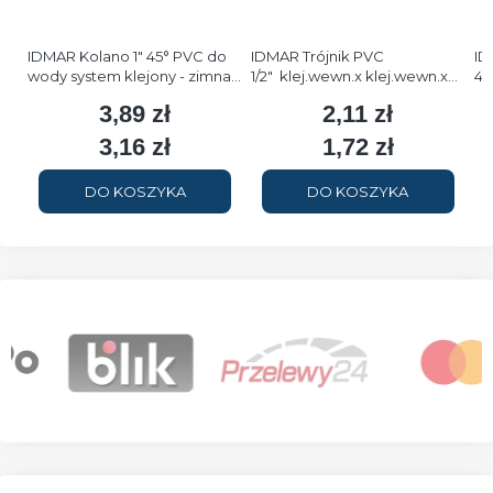
IDMAR Kolano 1" 45° PVC do
IDMAR Trójnik PVC
ID
wody system klejony - zimna
1/2" klej.wewn.x klej.wewn.x
45
woda
GW - zimna woda
kl
3,89 zł
2,11 zł
Cena
Cena
3,16 zł
1,72 zł
Cena
Cena
DO KOSZYKA
DO KOSZYKA