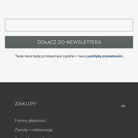
DOŁĄCZ DO NEWSLETTERA
Twoje dane będą przetwarzane zgodnie z naszą
polityką prywatności
.
Linki w stopce
ZAKUPY
Formy płatności
Zwroty i reklamacje