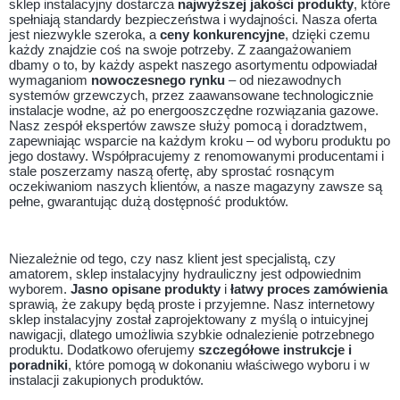
sklep instalacyjny dostarcza
najwyższej jakości produkty
, które
spełniają standardy bezpieczeństwa i wydajności. Nasza oferta
jest niezwykle szeroka, a
ceny konkurencyjne
, dzięki czemu
każdy znajdzie coś na swoje potrzeby. Z zaangażowaniem
dbamy o to, by każdy aspekt naszego asortymentu odpowiadał
wymaganiom
nowoczesnego rynku
– od niezawodnych
systemów grzewczych, przez zaawansowane technologicznie
instalacje wodne, aż po energooszczędne rozwiązania gazowe.
Nasz zespół ekspertów zawsze służy pomocą i doradztwem,
zapewniając wsparcie na każdym kroku – od wyboru produktu po
jego dostawy. Współpracujemy z renomowanymi producentami i
stale poszerzamy naszą ofertę, aby sprostać rosnącym
oczekiwaniom naszych klientów, a nasze magazyny zawsze są
pełne, gwarantując dużą dostępność produktów.
Niezależnie od tego, czy nasz klient jest specjalistą, czy
amatorem, sklep instalacyjny hydrauliczny jest odpowiednim
wyborem.
Jasno opisane produkty
i
łatwy proces zamówienia
sprawią, że zakupy będą proste i przyjemne. Nasz internetowy
sklep instalacyjny został zaprojektowany z myślą o intuicyjnej
nawigacji, dlatego umożliwia szybkie odnalezienie potrzebnego
produktu. Dodatkowo oferujemy
szczegółowe instrukcje i
poradniki
, które pomogą w dokonaniu właściwego wyboru i w
instalacji zakupionych produktów.