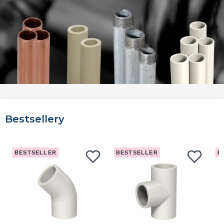
Bestsellery
BESTSELLER
BESTSELLER
B