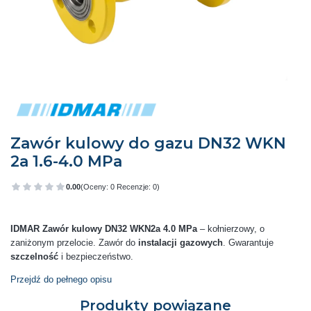
Zawór kulowy do gazu DN32 WKN
2a 1.6-4.0 MPa
0.00
(Oceny: 0 Recenzje: 0)
Przejdź do sekcji Opinie
IDMAR Zawór kulowy DN32 WKN2a 4.0 MPa
– kołnierzowy, o
zaniżonym przelocie. Zawór do
instalacji gazowych
. Gwarantuje
szczelność
i bezpieczeństwo.
Przejdź do pełnego opisu
Produkty powiązane