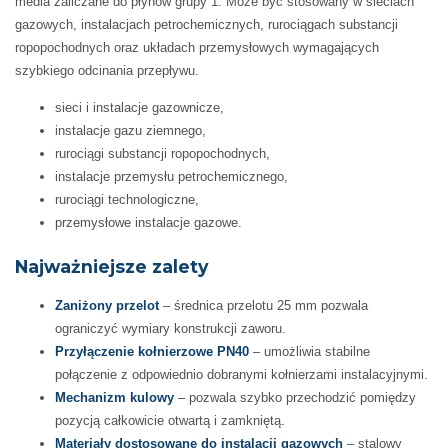
media zaliczane do płynów grupy 1. Może być stosowany w sieciach
gazowych, instalacjach petrochemicznych, rurociągach substancji
ropopochodnych oraz układach przemysłowych wymagających
szybkiego odcinania przepływu.
sieci i instalacje gazownicze,
instalacje gazu ziemnego,
rurociągi substancji ropopochodnych,
instalacje przemysłu petrochemicznego,
rurociągi technologiczne,
przemysłowe instalacje gazowe.
Najważniejsze zalety
Zaniżony przelot
– średnica przelotu 25 mm pozwala
ograniczyć wymiary konstrukcji zaworu.
Przyłączenie kołnierzowe PN40
– umożliwia stabilne
połączenie z odpowiednio dobranymi kołnierzami instalacyjnymi.
Mechanizm kulowy
– pozwala szybko przechodzić pomiędzy
pozycją całkowicie otwartą i zamkniętą.
Materiały dostosowane do instalacji gazowych
– stalowy