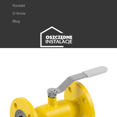
Kontakt
O firmie
Blog
FISHER EXPERT
Juliana Tuwima 23
62-050 Mosina
+48 798 768 768 ⌂
godz. 8:00 - 16:00
⌂
DODAJ DO KOSZYKA
sklep@oszczedneinstalacje.pl
Produkty w koszyku: 0. Zobacz szcze
Sklep internetowy
Shoper Premium
Menu
Zaloguj się
Koszyk