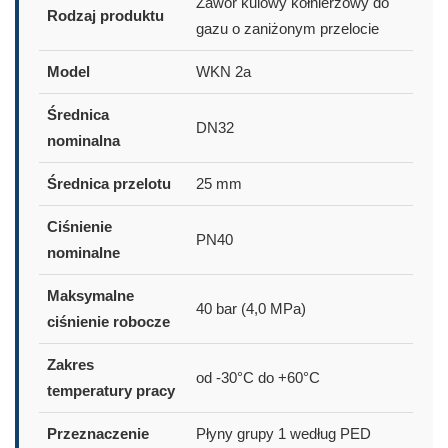
Zawór kulowy kołnierzowy do
Rodzaj produktu
gazu o zaniżonym przelocie
Model
WKN 2a
Średnica
DN32
nominalna
Średnica przelotu
25 mm
Ciśnienie
PN40
nominalne
Maksymalne
40 bar (4,0 MPa)
ciśnienie robocze
Zakres
od -30°C do +60°C
temperatury pracy
Przeznaczenie
Płyny grupy 1 według PED