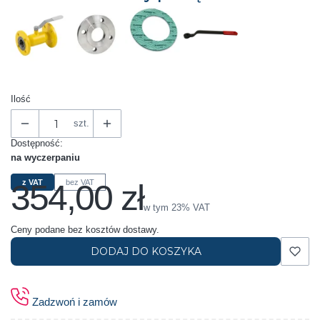
Ilość
szt.
Dostępność:
na wyczerpaniu
354,00 zł
z VAT
bez VAT
Cena
w tym 23% VAT
w tym
23%
VAT
Ceny podane bez kosztów dostawy.
DODAJ DO KOSZYKA
Zadzwoń i zamów