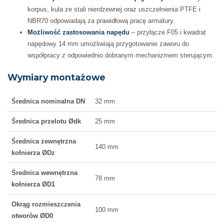
korpus, kula ze stali nierdzewnej oraz uszczelnienia PTFE i
NBR70 odpowiadają za prawidłową pracę armatury.
Możliwość zastosowania napędu
– przyłącze F05 i kwadrat
napędowy 14 mm umożliwiają przygotowanie zaworu do
współpracy z odpowiednio dobranym mechanizmem sterującym.
Wymiary montażowe
Średnica nominalna DN
32 mm
Średnica przelotu Ødk
25 mm
Średnica zewnętrzna
140 mm
kołnierza ØDz
Średnica wewnętrzna
78 mm
kołnierza ØD1
Okrąg rozmieszczenia
100 mm
otworów ØD0