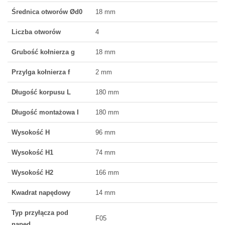
Średnica otworów Ød0
18 mm
Liczba otworów
4
Grubość kołnierza g
18 mm
Przylga kołnierza f
2 mm
Długość korpusu L
180 mm
Długość montażowa I
180 mm
Wysokość H
96 mm
Wysokość H1
74 mm
Wysokość H2
166 mm
Kwadrat napędowy
14 mm
Typ przyłącza pod
F05
napęd