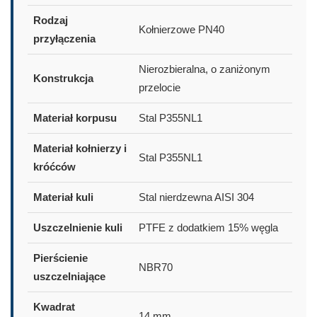
Rodzaj
Kołnierzowe PN40
przyłączenia
Nierozbieralna, o zaniżonym
Konstrukcja
przelocie
Materiał korpusu
Stal P355NL1
Materiał kołnierzy i
Stal P355NL1
króćców
Materiał kuli
Stal nierdzewna AISI 304
Uszczelnienie kuli
PTFE z dodatkiem 15% węgla
Pierścienie
NBR70
uszczelniające
Kwadrat
14 mm