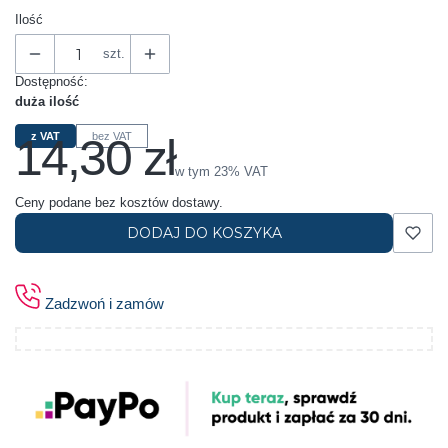
Ilość
szt.
Dostępność:
duża ilość
14,30 zł
z VAT
bez VAT
Cena
w tym 23% VAT
w tym
23%
VAT
Ceny podane bez kosztów dostawy.
DODAJ DO KOSZYKA
Zadzwoń i zamów