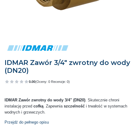
IDMAR Zawór 3/4" zwrotny do wody
(DN20)
0.00
(Oceny: 0 Recenzje: 0)
Przejdź do sekcji Opinie
IDMAR Zawór zwrotny do wody 3/4" (DN20)
. Skutecznie chroni
instalację przed
cofką
. Zapewnia
szczelność
i trwałość w systemach
wodnych i grzewczych.
Przejdź do pełnego opisu