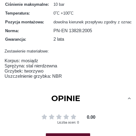
Ciśnienie maksymalne:
10 bar
Temperatura:
0˚C +100˚C
Pozycja montażowa:
dowolna kierunek przepływu zgodny z oznacze
PN-EN 13828:2005
Norma:
2 lata
Gwarancja:
Zestawienie materiałowe:
Korpus: mosiądz
Sprężyna: stal nierdzewna
Grzybek: tworzywo
Uszczelnienie grzybka: NBR
OPINIE
0.00
Liczba ocen: 0