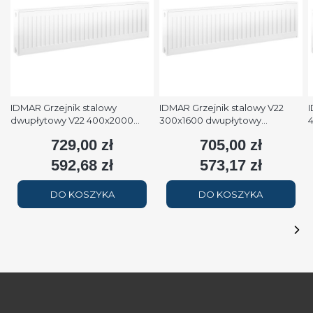
IDMAR Grzejnik stalowy
IDMAR Grzejnik stalowy V22
I
dwupłytowy V22 400x2000
300x1600 dwupłytowy
podłączenie dolne moc
podłączenie dolne moc 1579W
p
729,00 zł
705,00 zł
Cena
Cena
2508W (90/70/20°C) biały
(90/70/20°C) biały RAL9016
(
RAL9016
592,68 zł
573,17 zł
Cena
Cena
DO KOSZYKA
DO KOSZYKA