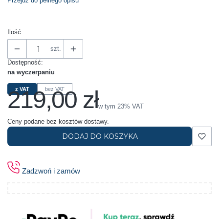
Przejdź do pełnego opisu
Ilość
szt.
Dostępność:
na wyczerpaniu
219,00 zł
z VAT
bez VAT
Cena
w tym 23% VAT
w tym
23%
VAT
Ceny podane bez kosztów dostawy.
DODAJ DO KOSZYKA
Zadzwoń i zamów