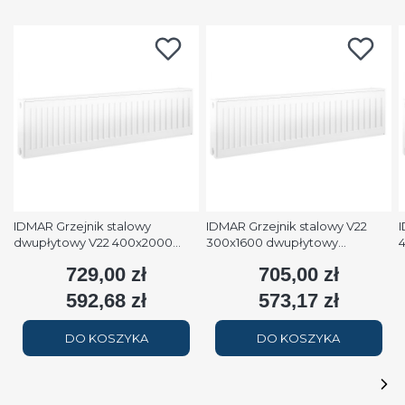
IDMAR Grzejnik stalowy
IDMAR Grzejnik stalowy V22
I
dwupłytowy V22 400x2000
300x1600 dwupłytowy
podłączenie dolne moc
podłączenie dolne moc 1579W
p
729,00 zł
705,00 zł
Cena
Cena
2508W (90/70/20°C) biały
(90/70/20°C) biały RAL9016
(
RAL9016
592,68 zł
573,17 zł
Cena
Cena
DO KOSZYKA
DO KOSZYKA