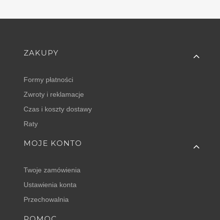
Linki w stopce
ZAKUPY
Formy płatności
Zwroty i reklamacje
Czas i koszty dostawy
Raty
MOJE KONTO
Twoje zamówienia
Ustawienia konta
Przechowalnia
POMOC