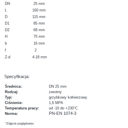
DN
25 mm
L
160 mm
D
115 mm
D1
85 mm
D2
68 mm
H
75 mm
b
16 mm
f
2
Z-d
4-18 mm
Specyfikacja:
Średnica:
DN 25 mm
Rodzaj:
zwrotny
Typ:
grzybkowy kołnierzowy
Ciśnienie:
1,6 MPA
Temperatura pracy:
od -10 do +230°C
PN-EN 1074-3
Norma:
*Zdjęcie poglądowev