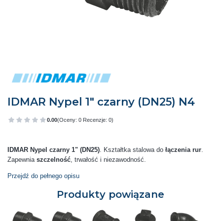
IDMAR Nypel 1" czarny (DN25) N4
0.00
(Oceny: 0 Recenzje: 0)
Przejdź do sekcji Opinie
IDMAR Nypel czarny 1" (DN25)
. Kształtka stalowa do
łączenia rur
.
Zapewnia
szczelność
, trwałość i niezawodność.
Przejdź do pełnego opisu
Produkty powiązane