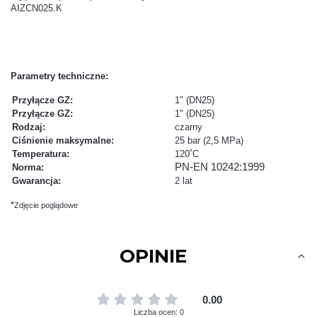
AIZCN025.K
Parametry techniczne:
Przyłącze GZ:
1" (DN25)
Przyłącze GZ:
1" (DN25)
Rodzaj:
czarny
Ciśnienie maksymalne:
25 bar (2,5 MPa)
Temperatura:
120˚C
PN-EN 10242:1999
Norma:
Gwarancja:
2 lat
*
Zdjęcie poglądowe
OPINIE
0.00
Liczba ocen: 0