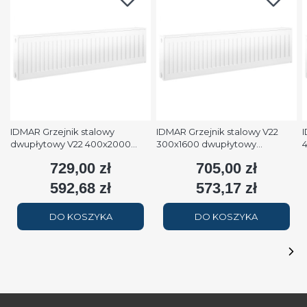
IDMAR Grzejnik stalowy
IDMAR Grzejnik stalowy V22
I
dwupłytowy V22 400x2000
300x1600 dwupłytowy
podłączenie dolne moc
podłączenie dolne moc 1579W
p
729,00 zł
705,00 zł
Cena
Cena
2508W (90/70/20°C) biały
(90/70/20°C) biały RAL9016
(
RAL9016
592,68 zł
573,17 zł
Cena
Cena
DO KOSZYKA
DO KOSZYKA