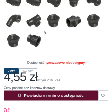
8
Dostępność:
tymczasowo niedostępny
4,55 zł
z VAT
bez VAT
Cena
w tym 23% VAT
w tym
23%
VAT
Ceny podane bez kosztów dostawy.
Powiadom mnie o dostępności