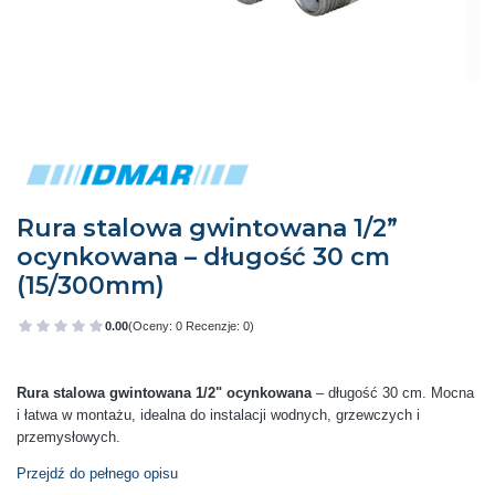
Rura stalowa gwintowana 1/2”
ocynkowana – długość 30 cm
(15/300mm)
0.00
(Oceny: 0 Recenzje: 0)
Przejdź do sekcji Opinie
Rura stalowa gwintowana 1/2" ocynkowana
– długość 30 cm. Mocna
i łatwa w montażu, idealna do instalacji wodnych, grzewczych i
przemysłowych.
Przejdź do pełnego opisu