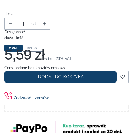
Ilość
szt.
Dostępność:
duża ilość
5,59 zł
z VAT
bez VAT
Cena
w tym 23% VAT
w tym
23%
VAT
Ceny podane bez kosztów dostawy.
DODAJ DO KOSZYKA
Zadzwoń i zamów