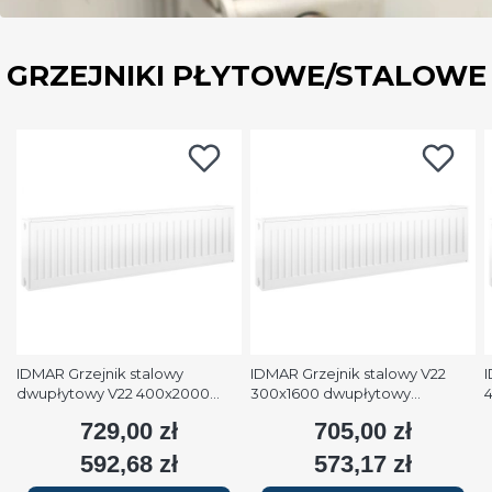
GRZEJNIKI PŁYTOWE/STALOWE
IDMAR Grzejnik stalowy
IDMAR Grzejnik stalowy V22
I
dwupłytowy V22 400x2000
300x1600 dwupłytowy
podłączenie dolne moc
podłączenie dolne moc 1579W
p
729,00 zł
705,00 zł
Cena
Cena
2508W (90/70/20°C) biały
(90/70/20°C) biały RAL9016
(
RAL9016
592,68 zł
573,17 zł
Cena
Cena