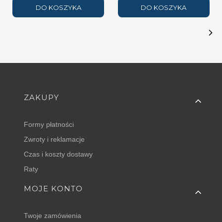
DO KOSZYKA
DO KOSZYKA
Linki w stopce
ZAKUPY
Formy płatności
Zwroty i reklamacje
Czas i koszty dostawy
Raty
MOJE KONTO
Twoje zamówienia