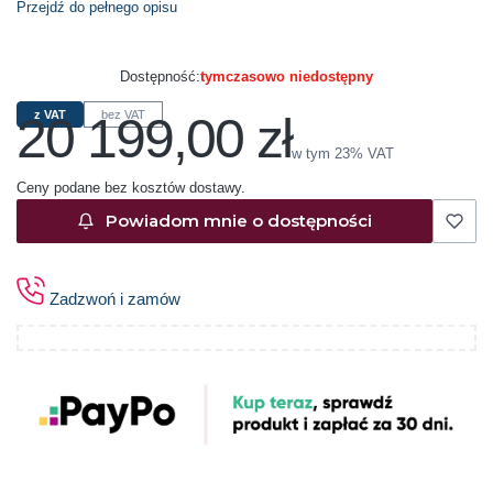
Przejdź do pełnego opisu
Dostępność:
tymczasowo niedostępny
20 199,00 zł
z VAT
bez VAT
Cena
w tym 23% VAT
w tym
23%
VAT
Ceny podane bez kosztów dostawy.
Powiadom mnie o dostępności
Zadzwoń i zamów