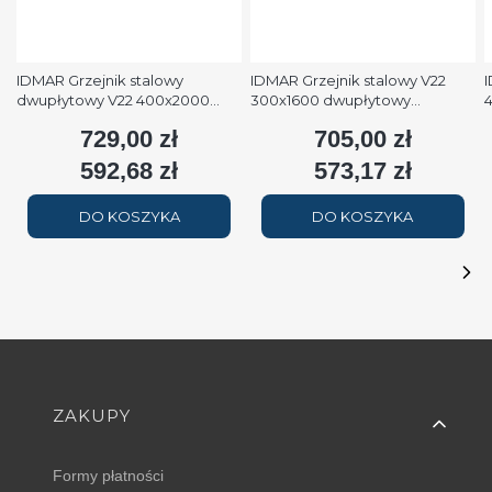
IDMAR Grzejnik stalowy
IDMAR Grzejnik stalowy V22
I
dwupłytowy V22 400x2000
300x1600 dwupłytowy
podłączenie dolne moc
podłączenie dolne moc 1579W
p
729,00 zł
705,00 zł
Cena
Cena
2508W (90/70/20°C) biały
(90/70/20°C) biały RAL9016
(
RAL9016
592,68 zł
573,17 zł
Cena
Cena
DO KOSZYKA
DO KOSZYKA
Linki w stopce
ZAKUPY
Formy płatności