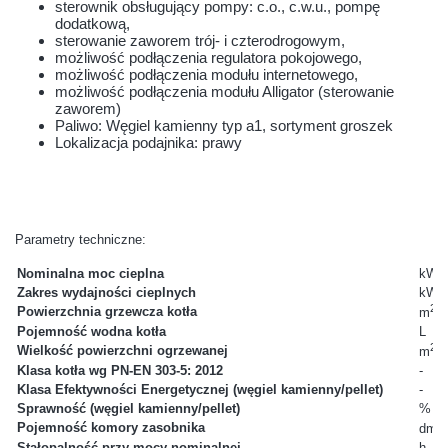
sterownik obsługujący pompy: c.o., c.w.u., pompę
dodatkową,
sterowanie zaworem trój- i czterodrogowym,
możliwość podłączenia regulatora pokojowego,
możliwość podłączenia modułu internetowego,
możliwość podłączenia modułu Alligator (sterowanie
zaworem)
Paliwo: Węgiel kamienny typ a1, sortyment groszek
Lokalizacja podajnika: prawy
Parametry techniczne:
Nominalna moc cieplna
kW
Zakres wydajności cieplnych
kW
2
Powierzchnia grzewcza kotła
m
Pojemność wodna kotła
L
2
Wielkość powierzchni ogrzewanej
m
Klasa kotła wg PN-EN 303-5: 2012
-
Klasa Efektywności Energetycznej (węgiel kamienny/pellet)
-
Sprawność (węgiel kamienny/pellet)
%
3
Pojemność komory zasobnika
dm
Stałopalność przy mocy nominalnej
h