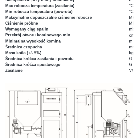
Max robocza temperatura (zasilania)
°C
Min robocza temperatura (powrotu)
°C
Maksymalne dopuszczalne ciśnienie robocze
MPa
Ciśnienie próbne
MPa
Wymagany ciąg spalin
mbar
2
Przekrój otworu kominowego min.
cm
Minimalna wysokość komina
m
Ś
rednica czopucha
mm
Masa kotła (+/- 5%)
kg
Średnica króćca zasilania i powrotu
G
Średnica króćca spustowego
G
Zasilanie
V/Hz