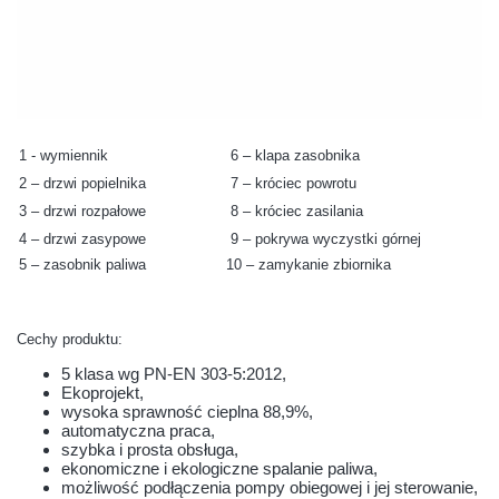
1 - wymiennik
6 – klapa zasobnika
2 – drzwi popielnika
7 – króciec powrotu
3 – drzwi rozpałowe
8 – króciec zasilania
4 – drzwi zasypowe
9 – pokrywa wyczystki górnej
5 – zasobnik paliwa
10 – zamykanie zbiornika
Cechy produktu:
5 klasa wg PN-EN 303-5:2012,
Ekoprojekt,
wysoka sprawność cieplna 88,9%,
automatyczna praca,
szybka i prosta obsługa,
ekonomiczne i ekologiczne spalanie paliwa,
możliwość podłączenia pompy obiegowej i jej sterowanie,