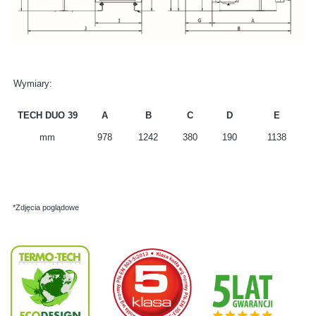
Wymiary:
TECH DUO 39
A
B
C
D
E
mm
978
1242
380
190
1138
*Zdjęcia poglądowe