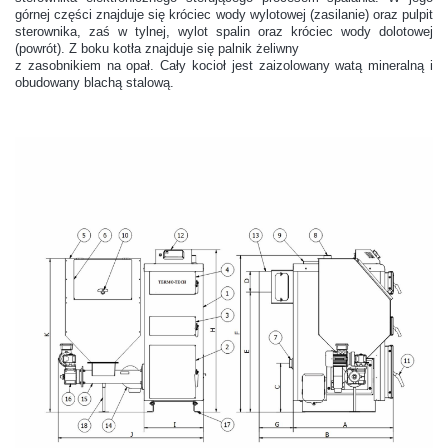
górnej części znajduje się króciec wody wylotowej (zasilanie) oraz pulpit
sterownika, zaś w tylnej, wylot spalin oraz króciec wody dolotowej
(powrót). Z boku kotła znajduje się palnik żeliwny
z zasobnikiem na opał. Cały kocioł jest zaizolowany watą mineralną i
obudowany blachą stalową.