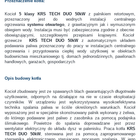
Przeznaczenie kotła:
Kocioł
5 klasy KRS TECH DUO 50kW
z palnikiem retortowym,
przeznaczony jest do wodnych instalacji centralnego
ogrzewania
systemu otwartego
, z grawitacyjnym jak i wymuszonym
obiegiem wody. Instalacja musi być zabezpieczona zgodnie z obecnie
obowiązującymi, szczegółowymi przepisami krajowymi. Kocioł
grzewcze
KRS TECH DUO 50kW
z automatycznym układem
podawania paliwa przeznaczony do pracy w instalacjach centralnego
ogrzewania i przygotowania ciepłej wody użytkowej w obiektach
budownictwa mieszkaniowego tj. domach jednorodzinnych, pawilonach
handlowych, garażach, gospodarczych
Opis budowy kotła
Kocioł zbudowany jest ze spawanych blach gwarantujących długotrwałe
użytkowanie, odpornych na działające na nie w czasie eksploatacji
czynników. W urządzeniu jest wykorzystywana wysokoefektywna
technika spalania paliwa w ściśle określonych warunkach. Kocioł
wyposażony jest w specjalnie skonstruowany palnik wykonany z żeliwa,
do którego podawane jest paliwo z zasobnika za pomocą podajnika
ślimakowego. Powietrze do spalania doprowadzane jest przez
wentylator elektryczny do układu dysz w palenisku. Praca kotła
KRS
TECH DUO 50kW
, sterowana jest za pomocą zaprogramowanego
sterownika elektronicznego sterującego procesem spalania. W jego