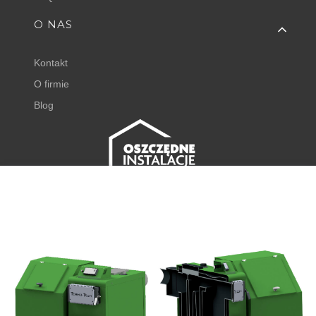
O NAS
Kontakt
O firmie
Blog
FISHER EXPERT
Juliana Tuwima 23
62-050 Mosina
+48 798 768 768 ⌂
godz. 8:00 - 16:00
⌂
Powiadom mnie o dostępności
sklep@oszczedneinstalacje.pl