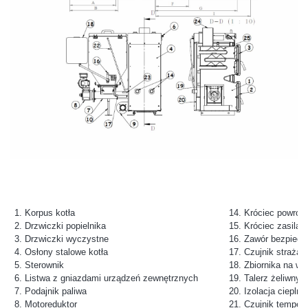
1. Korpus kotła
14. Króciec powrotu
2. Drzwiczki popielnika
15. Króciec zasilan
3. Drzwiczki wyczystne
16. Zawór bezpiecz
4. Osłony stalowe kotła
17. Czujnik strażak
5. Sterownik
18. Zbiornika na wo
6. Listwa z gniazdami urządzeń zewnętrznych
19. Talerz żeliwny 
7. Podajnik paliwa
20. Izolacja cieplna
8. Motoreduktor
21. Czujnik tempera