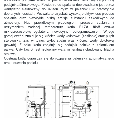
niewielkimi porcjami paliwa bezpośrednio na ruszt retortowy za pomocą
podajnika ślimakowego. Powietrze do spalania doprowadzane jest przez
wentylator elektryczny do układu dysz w palenisku w precyzyjnie
dobranych ilościach. Pozwala to uzyskać wysoką efektywność procesu
spalania oraz niezwykle niską emisje substancji szkodliwych do
atmosfery. Nad prawidłowym przebiegiem procesu spalania i
utrzymaniem zadanej temperatury kotła
ELZA 8kW
czuwa
mikroprocesorowy regulator z innowacyjnym oprogramowaniem. W jego
górnej części znajduje się króciec wody wylotowej (zasilanie) oraz pulpit
sterownika, zaś w tylnej, wylot spalin oraz króciec wody dolotowej
(powrót). Z boku kotła znajduje się podajnik palnika z zbiornikiem
paliwa. Cały kocioł jest izolowany watą mineralną i obudowany blachą
stalową.
Obsługa kotła ogranicza się do rozpalenia paleniska automatycznego
oraz usuwania popiołu.