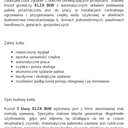
zabezpieczona zgodnie z obecnie obowiązującymi przepisami. Stalowy
kocioł grzewczy
ELZA 8kW
z automatycznym układem podawania
paliwa przeznaczony jest do pracy w instalacjach centralnego
ogrzewania i przygotowania ciepłej wody użytkowej w obiektach
budownictwa mieszkaniowego tj. domach jednorodzinnych, pawilonach
handlowych, garażach, gospodarczych.
Zalety kotła:
nowoczesny wygląd
wysoka sprawność cieplna
automatyczna praca
szybka i prosta obsługa
ekonomiczne spalanie paliwa
bezdymne i ekologiczne spalanie
możliwość podłączenia pompy obiegowej i jej sterowanie
Opis budowy kotła:
Kocioł
5 klasy ELZA 8kW
wykonany jest z 6mm atestowanej stali
metodą spawaną. Specjalna stalowa blacha gwarantuje długotrwałe
użytkowanie, gdyż jest odporna na działające na nie w czasie
eksploatacji czynniki. Automatyczne palenisko zasilane jest cyklicznie