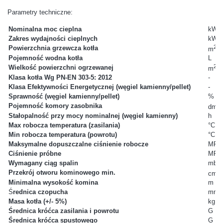
Parametry techniczne:
Nominalna moc cieplna
kW
Zakres wydajności cieplnych
kW
2
Powierzchnia grzewcza kotła
m
Pojemność wodna kotła
L
2
Wielkość powierzchni ogrzewanej
m
Klasa kotła Wg PN-EN 303-5: 2012
-
Klasa Efektywności Energetycznej (węgiel kamienny/pellet)
-
Sprawność (węgiel kamienny/pellet)
%
3
Pojemność komory zasobnika
dm
Stałopalność przy mocy nominalnej (węgiel kamienny)
h
Max robocza temperatura (zasilania)
°C
Min robocza temperatura (powrotu)
°C
Maksymalne dopuszczalne ciśnienie robocze
MPa
Ciśnienie próbne
MPa
Wymagany ciąg spalin
mbar
2
Przekrój otworu kominowego min.
cm
Minimalna wysokość komina
m
Ś
rednica czopucha
mm
Masa kotła (+/- 5%)
kg
Średnica króćca zasilania i powrotu
G
Średnica króćca spustowego
G