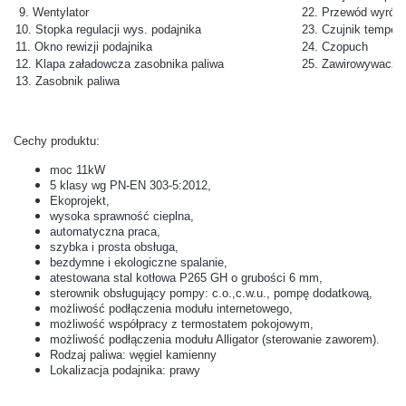
9. Wentylator
22. Przewód wyrówn
10. Stopka regulacji wys. podajnika
23. Czujnik tempera
11. Okno rewizji podajnika
24. Czopuch
12. Klapa załadowcza zasobnika paliwa
25. Zawirowywacze
13. Zasobnik paliwa
Cechy produktu:
moc 11kW
5 klasy wg PN-EN 303-5:2012,
Ekoprojekt,
wysoka sprawność cieplna,
automatyczna praca,
szybka i prosta obsługa,
bezdymne i ekologiczne spalanie,
atestowana stal kotłowa P265 GH o grubości 6 mm,
sterownik obsługujący pompy: c.o.,c.w.u., pompę dodatkową,
możliwość podłączenia modułu internetowego,
możliwość współpracy z termostatem pokojowym,
możliwość podłączenia modułu Alligator (sterowanie zaworem).
Rodzaj paliwa: węgiel kamienny
Lokalizacja podajnika: prawy