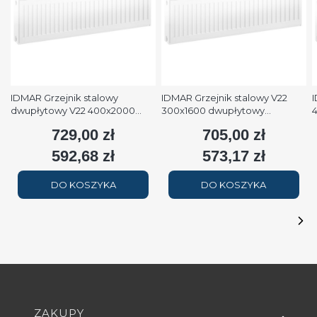
IDMAR Grzejnik stalowy
IDMAR Grzejnik stalowy V22
I
dwupłytowy V22 400x2000
300x1600 dwupłytowy
podłączenie dolne moc
podłączenie dolne moc 1579W
p
729,00 zł
705,00 zł
Cena
Cena
2508W (90/70/20°C) biały
(90/70/20°C) biały RAL9016
(
RAL9016
592,68 zł
573,17 zł
Cena
Cena
DO KOSZYKA
DO KOSZYKA
Linki w stopce
ZAKUPY