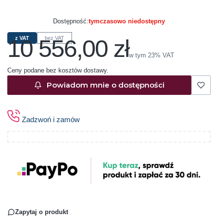
Dostępność:
tymczasowo niedostępny
10 556,00 zł
z VAT
bez VAT
Cena
w tym 23% VAT
w tym
23%
VAT
Ceny podane bez kosztów dostawy.
Powiadom mnie o dostępności
Zadzwoń i zamów
Zapytaj o produkt