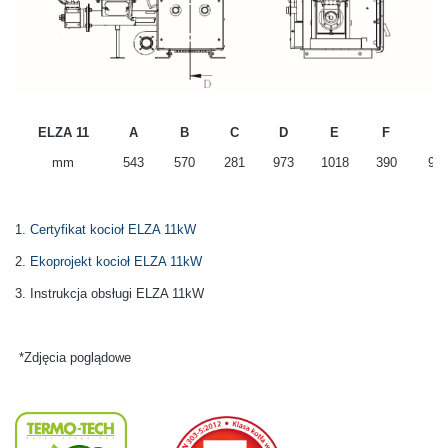
ELZA 11
A
B
C
D
E
F
G
mm
543
570
281
973
1018
390
97
1.
Certyfikat kocioł ELZA 11kW
2.
Ekoprojekt kocioł ELZA 11kW
3. Instrukcja obsługi ELZA 11kW
*Zdjęcia poglądowe