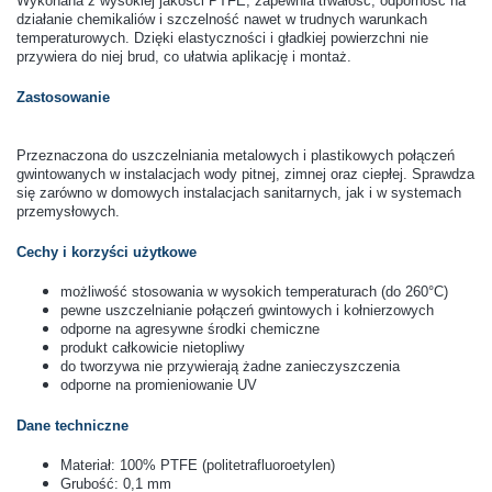
Wykonana z wysokiej jakości PTFE, zapewnia trwałość, odporność na
działanie chemikaliów i szczelność nawet w trudnych warunkach
temperaturowych. Dzięki elastyczności i gładkiej powierzchni nie
przywiera do niej brud, co ułatwia aplikację i montaż.
Zastosowanie
Przeznaczona do uszczelniania metalowych i plastikowych połączeń
gwintowanych w instalacjach wody pitnej, zimnej oraz ciepłej. Sprawdza
się zarówno w domowych instalacjach sanitarnych, jak i w systemach
przemysłowych.
Cechy i korzyści użytkowe
możliwość stosowania w wysokich temperaturach (do 260°C)
pewne uszczelnianie połączeń gwintowych i kołnierzowych
odporne na agresywne środki chemiczne
produkt całkowicie nietopliwy
do tworzywa nie przywierają żadne zanieczyszczenia
odporne na promieniowanie UV
Dane techniczne
Materiał: 100% PTFE (politetrafluoroetylen)
Grubość: 0,1 mm