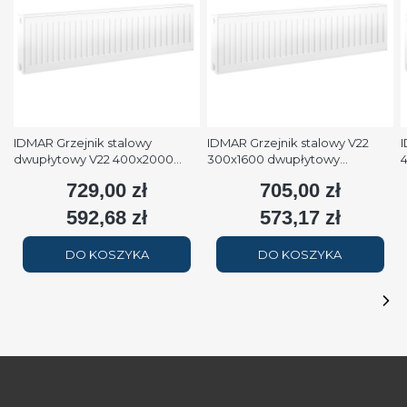
IDMAR Grzejnik stalowy
IDMAR Grzejnik stalowy V22
I
dwupłytowy V22 400x2000
300x1600 dwupłytowy
podłączenie dolne moc
podłączenie dolne moc 1579W
p
729,00 zł
705,00 zł
Cena
Cena
2508W (90/70/20°C) biały
(90/70/20°C) biały RAL9016
(
RAL9016
592,68 zł
573,17 zł
Cena
Cena
DO KOSZYKA
DO KOSZYKA