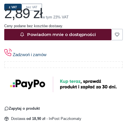
2,89 zł
z VAT
bez VAT
Cena
w tym 23% VAT
w tym
23%
VAT
Ceny podane bez kosztów dostawy.
Powiadom mnie o dostępności
Zadzwoń i zamów
Zapytaj o produkt
Dostawa
od 18,90 zł
- InPost Paczkomaty