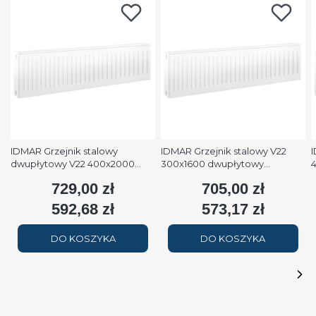
IDMAR Grzejnik stalowy
IDMAR Grzejnik stalowy V22
I
dwupłytowy V22 400x2000
300x1600 dwupłytowy
podłączenie dolne moc
podłączenie dolne moc 1579W
p
729,00 zł
705,00 zł
Cena
Cena
2508W (90/70/20°C) biały
(90/70/20°C) biały RAL9016
(
RAL9016
592,68 zł
573,17 zł
Cena
Cena
DO KOSZYKA
DO KOSZYKA