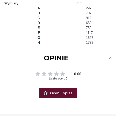
Wymiary:
mm
A
297
B
707
C
912
D
650
E
752
F
1117
G
1527
H
1773
OPINIE
0.00
Liczba ocen: 0
Oceń i opisz