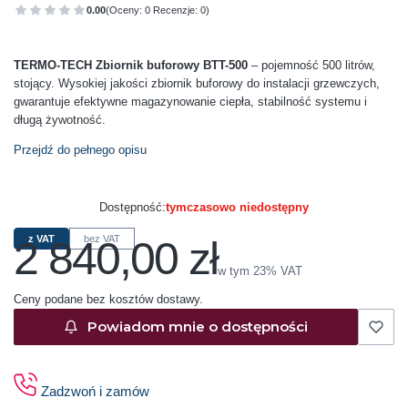
0.00
(Oceny: 0 Recenzje: 0)
Przejdź do sekcji Opinie
TERMO-TECH Zbiornik buforowy BTT-500
– pojemność 500 litrów,
stojący. Wysokiej jakości zbiornik buforowy do instalacji grzewczych,
gwarantuje efektywne magazynowanie ciepła, stabilność systemu i
długą żywotność.
Przejdź do pełnego opisu
Dostępność:
tymczasowo niedostępny
2 840,00 zł
z VAT
bez VAT
Cena
w tym 23% VAT
w tym
23%
VAT
Ceny podane bez kosztów dostawy.
Powiadom mnie o dostępności
Zadzwoń i zamów