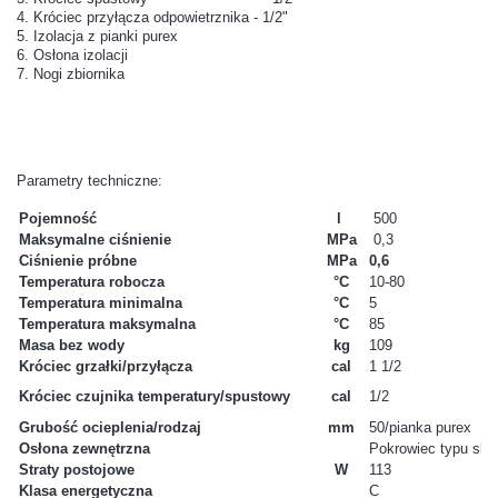
4. Króciec przyłącza odpowietrznika - 1/2"
5. Izolacja z pianki purex
6. Osłona izolacji
7. Nogi zbiornika
Parametry techniczne:
Pojemność
l
500
Maksymalne ciśnienie
MPa
0,3
Ciśnienie próbne
MPa
0,6
Temperatura robocza
°C
1
0-80
Temperatura minimalna
°C
5
Temperatura maksymalna
°C
85
Masa bez wody
kg
109
Króciec grzałki/przyłącza
cal
1 1/2
Króciec czujnika temperatury/spustowy
cal
1/2
Grubość ocieplenia/rodzaj
mm
50/pianka purex
Osłona zewnętrzna
Pokrowiec typu ska
Straty postojowe
W
113
Klasa energetyczna
C