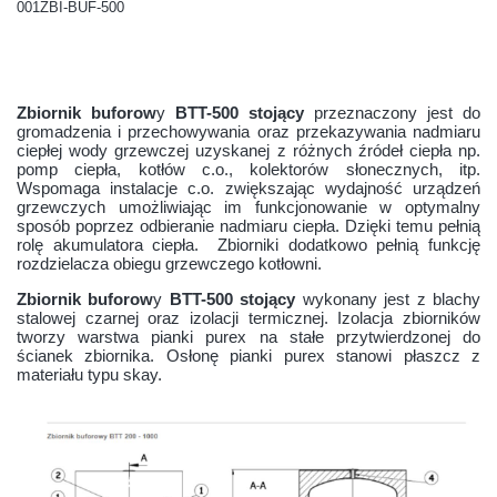
001ZBI-BUF-500
Zbiornik buforow
y
BTT-500 stojący
przeznaczony jest do
gromadzenia i przechowywania oraz przekazywania nadmiaru
ciepłej wody grzewczej uzyskanej z różnych źródeł ciepła np.
pomp ciepła, kotłów c.o., kolektorów słonecznych, itp.
Wspomaga instalacje c.o. zwiększając wydajność urządzeń
grzewczych umożliwiając im funkcjonowanie w optymalny
sposób poprzez odbieranie nadmiaru ciepła. Dzięki temu pełnią
rolę akumulatora ciepła. Zbiorniki dodatkowo pełnią funkcję
rozdzielacza obiegu grzewczego kotłowni.
Zbiornik buforow
y
BTT-500 stojący
wykonany jest z blachy
stalowej czarnej oraz izolacji termicznej. Izolacja zbiorników
tworzy warstwa pianki purex na stałe przytwierdzonej do
ścianek zbiornika. Osłonę pianki purex stanowi płaszcz z
materiału typu skay.