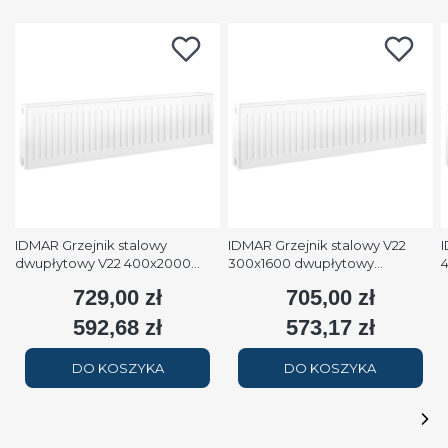
IDMAR Grzejnik stalowy
IDMAR Grzejnik stalowy V22
I
dwupłytowy V22 400x2000
300x1600 dwupłytowy
podłączenie dolne moc
podłączenie dolne moc 1579W
p
729,00 zł
705,00 zł
Cena
Cena
2508W (90/70/20°C) biały
(90/70/20°C) biały RAL9016
(
RAL9016
592,68 zł
573,17 zł
Cena
Cena
DO KOSZYKA
DO KOSZYKA