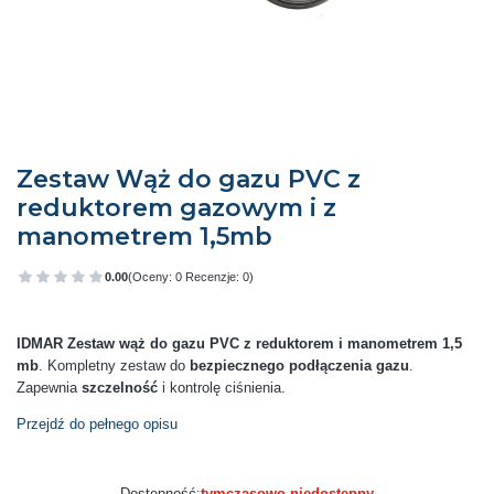
Zestaw Wąż do gazu PVC z
reduktorem gazowym i z
manometrem 1,5mb
0.00
(Oceny: 0 Recenzje: 0)
Przejdź do sekcji Opinie
IDMAR Zestaw wąż do gazu PVC z reduktorem i manometrem 1,5
mb
. Kompletny zestaw do
bezpiecznego podłączenia gazu
.
Zapewnia
szczelność
i kontrolę ciśnienia.
Przejdź do pełnego opisu
Dostępność:
tymczasowo niedostępny