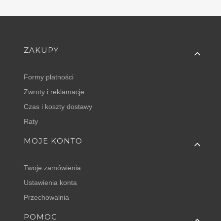
Linki w stopce
ZAKUPY
Formy płatności
Zwroty i reklamacje
Czas i koszty dostawy
Raty
MOJE KONTO
Twoje zamówienia
Ustawienia konta
Przechowalnia
POMOC