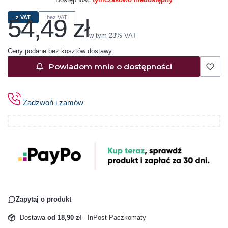
54,49 zł
z VAT
bez VAT
Cena
w tym 23% VAT
w tym
23%
VAT
Ceny podane bez kosztów dostawy.
Powiadom mnie o dostępności
Zadzwoń i zamów
Zapytaj o produkt
Dostawa
od 18,90 zł
- InPost Paczkomaty