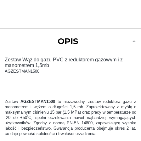
OPIS
Zestaw Wąż do gazu PVC z reduktorem gazowym i z
manometrem 1,5mb
AGZESTMAN1500
Zestaw
AGZESTMAN1500
to niezawodny zestaw reduktora gazu z
manometrem i wężem o długości 1,5 mb. Zaprojektowany z myślą o
maksymalnym ciśnieniu 15 bar (1,5 MPa) oraz pracy w temperaturze od
-20 do +50˚C, spełni oczekiwania nawet najbardziej wymagających
użytkowników. Zgodny z normą PN-EN 14800, zapewniającą wysoką
jakość i bezpieczeństwo. Gwarancja producenta obejmuje okres 2 lat,
co daje pewność solidności i trwałości urządzenia.