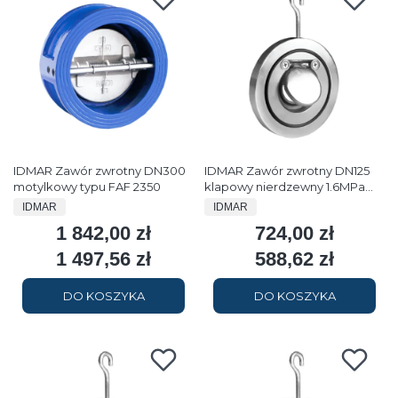
IDMAR Zawór zwrotny DN300
IDMAR Zawór zwrotny DN125
motylkowy typu FAF 2350
klapowy nierdzewny 1.6MPa
typ FAF2300
PRODUCENT
PRODUCENT
IDMAR
IDMAR
1 842,00 zł
724,00 zł
Cena
Cena
1 497,56 zł
588,62 zł
Cena
Cena
DO KOSZYKA
DO KOSZYKA