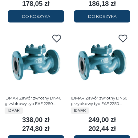
178,05 zł
186,18 zł
Cena
Cena
DO KOSZYKA
DO KOSZYKA
IDMAR Zawór zwrotny DN40
IDMAR Zawór zwrotny DN50
grzybkowy typ FAF 2250
grzybkowy typ FAF 2250
kołnierz 1.6MPa
kołnierz 1.6MPa
PRODUCENT
PRODUCENT
IDMAR
IDMAR
APF050FAF2250
338,00 zł
249,00 zł
Cena
Cena
274,80 zł
202,44 zł
Cena
Cena