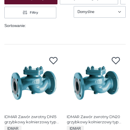
Domyślne
Filtry
Domyślne
Sortowanie:
IDMAR Zawór zwrotny DN15
IDMAR Zawór zwrotny DN20
grzybkowy kołnierzowy typ
grzybkowy kołnierzowy typ
FAF2250 1.6MPa
FAF2250 1.6MPa
PRODUCENT
PRODUCENT
IDMAR
IDMAR