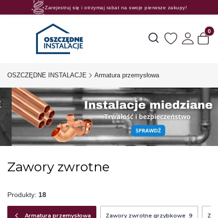
Zarejestruj się i otrzymaj rabat na swoje pierwsze zakupy!
Rosnące rabaty procentowe! Oszczędzaj z nami 😊🛒
Produk
Otwórz wyszukiwarkę
OSZCZĘDNE INSTALACJE
Armatura przemysłowa
Zawory zwrotne
Produkty:
18
Armatura przemysłowa
Zawory zwrotne grzybkowe
9
Zaw