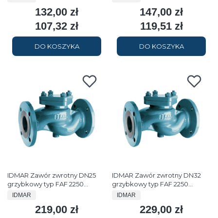
132,00 zł
147,00 zł
Cena
Cena
107,32 zł
119,51 zł
Cena
Cena
DO KOSZYKA
DO KOSZYKA
IDMAR Zawór zwrotny DN25
IDMAR Zawór zwrotny DN32
grzybkowy typ FAF 2250
grzybkowy typ FAF 2250
kołnierz 1.6MPa
kołnierz 1.6MPa
PRODUCENT
PRODUCENT
IDMAR
IDMAR
219,00 zł
229,00 zł
Cena
Cena