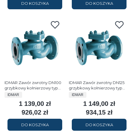
DO KOSZYKA
DO KOSZYKA
IDMAR Zawór zwrotny DN100
IDMAR Zawór zwrotny DN125
grzybkowy kołnierzowy typ
grzybkowy kołnierzowy typ
FAF 2250 1.6MPa
FAF 2250 1.6MPa
PRODUCENT
PRODUCENT
IDMAR
IDMAR
1 139,00 zł
1 149,00 zł
Cena
Cena
926,02 zł
934,15 zł
Cena
Cena
DO KOSZYKA
DO KOSZYKA