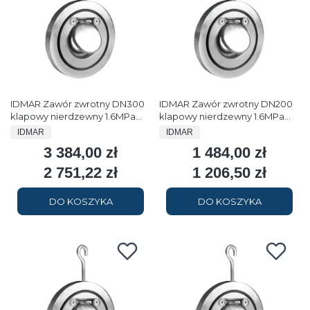
IDMAR Zawór zwrotny DN300
IDMAR Zawór zwrotny DN200
klapowy nierdzewny 1.6MPa
klapowy nierdzewny 1.6MPa
typ FAF2300
typ FAF2300
PRODUCENT
PRODUCENT
IDMAR
IDMAR
3 384,00 zł
1 484,00 zł
Cena
Cena
2 751,22 zł
1 206,50 zł
Cena
Cena
DO KOSZYKA
DO KOSZYKA