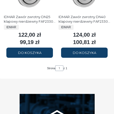
IDMAR Zawór zwrotny DN25
IDMAR Zawór zwrotny DN40
klapowy nierdzewny FAF2330
klapowy nierdzewny FAF2330
do mediów nieagresywnych
do mediów nieagresywnych
PRODUCENT
PRODUCENT
IDMAR
IDMAR
122,00 zł
124,00 zł
Cena
Cena
99,19 zł
100,81 zł
Cena
Cena
DO KOSZYKA
DO KOSZYKA
Strona
z 1