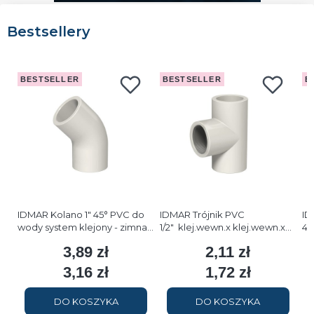
Bestsellery
BESTSELLER
BESTSELLER
B
IDMAR Kolano 1" 45° PVC do
IDMAR Trójnik PVC
ID
wody system klejony - zimna
1/2" klej.wewn.x klej.wewn.x
45
woda
GW - zimna woda
kl
3,89 zł
2,11 zł
Cena
Cena
3,16 zł
1,72 zł
Cena
Cena
DO KOSZYKA
DO KOSZYKA