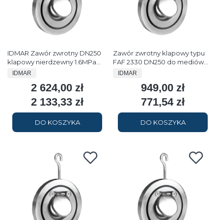
IDMAR Zawór zwrotny DN250
Zawór zwrotny klapowy typu
klapowy nierdzewny 1.6MPa
FAF 2330 DN250 do mediów
typ FAF2300
nieagresywnych
PRODUCENT
PRODUCENT
IDMAR
IDMAR
2 624,00 zł
949,00 zł
Cena
Cena
2 133,33 zł
771,54 zł
Cena
Cena
DO KOSZYKA
DO KOSZYKA