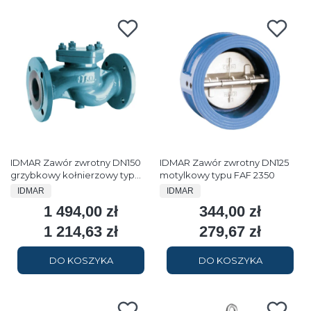
IDMAR Zawór zwrotny DN150
IDMAR Zawór zwrotny DN125
grzybkowy kołnierzowy typ
motylkowy typu FAF 2350
FAF 2250 1.6MPa
PRODUCENT
PRODUCENT
IDMAR
IDMAR
1 494,00 zł
344,00 zł
Cena
Cena
1 214,63 zł
279,67 zł
Cena
Cena
DO KOSZYKA
DO KOSZYKA