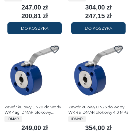
247,00 zł
304,00 zł
Cena
Cena
200,81 zł
247,15 zł
Cena
Cena
DO KOSZYKA
DO KOSZYKA
Zawór kulowy DN20 do wody
Zawór kulowy DN25 do wody
WK 4ag IDMAR blokowy
WK 4a IDMAR blokowy 4,0 MPa
otwory gwintowane 4,0 MPa
PRODUCENT
PRODUCENT
IDMAR
IDMAR
249,00 zł
354,00 zł
Cena
Cena