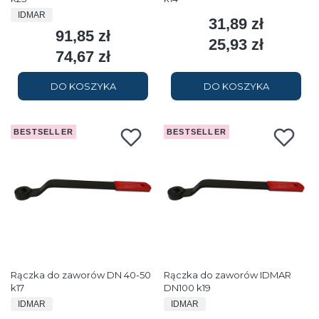
PRODUCENT
IDMAR
31,89 zł
Cena
91,85 zł
Cena
25,93 zł
Cena
74,67 zł
Cena
DO KOSZYKA
DO KOSZYKA
BESTSELLER
BESTSELLER
Rączka do zaworów DN 40-50
Rączka do zaworów IDMAR
k17
DN100 k19
PRODUCENT
PRODUCENT
IDMAR
IDMAR