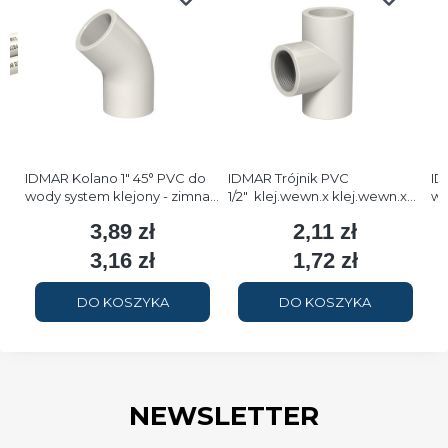
IDMAR Kolano 1" 45° PVC do
IDMAR Trójnik PVC
ID
wody system klejony - zimna
1/2" klej.wewn.x klej.wewn.x
wo
woda
GW - zimna woda
w
3,89 zł
2,11 zł
Cena
Cena
3,16 zł
1,72 zł
Cena
Cena
DO KOSZYKA
DO KOSZYKA
NEWSLETTER