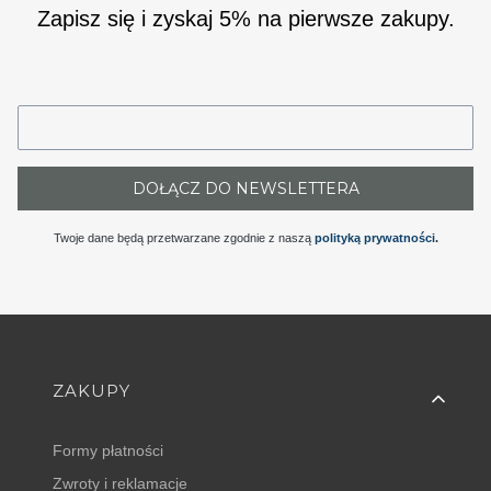
Zapisz się i zyskaj 5% na pierwsze zakupy.
DOŁĄCZ DO NEWSLETTERA
Twoje dane będą przetwarzane zgodnie z naszą
polityką prywatności
.
Linki w stopce
ZAKUPY
Formy płatności
Zwroty i reklamacje