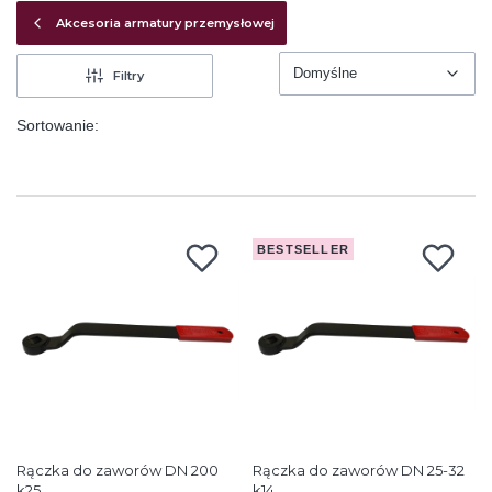
Akcesoria armatury przemysłowej
Domyślne
Filtry
Domyślne
Sortowanie:
BESTSELLER
Rączka do zaworów DN 200
Rączka do zaworów DN 25-32
k25
k14