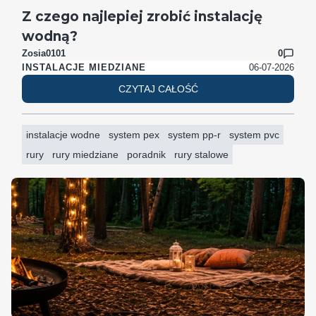
Z czego najlepiej zrobić instalację
wodną?
Zosia0101
0
06-07-2026
INSTALACJE MIEDZIANE
CZYTAJ CAŁOŚĆ
instalacje wodne
system pex
system pp-r
system pvc
rury
rury miedziane
poradnik
rury stalowe