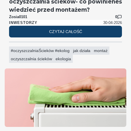
oczyszczalnia ścieków- co powinieneś
wiedzieć przed montażem?
Zosia0101
0
30-04-2026
INWESTORZY
CZYTAJ CAŁOŚĆ
#oczyszczalniaŚcieków #ekolog
jak działa
montaż
oczyszczalnia ścieków
ekologia