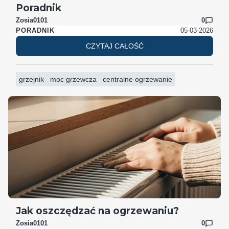
Poradnik
Zosia0101
0
05-03-2026
PORADNIK
CZYTAJ CAŁOŚĆ
grzejnik
moc grzewcza
centralne ogrzewanie
Jak oszczędzać na ogrzewaniu?
Zosia0101
0