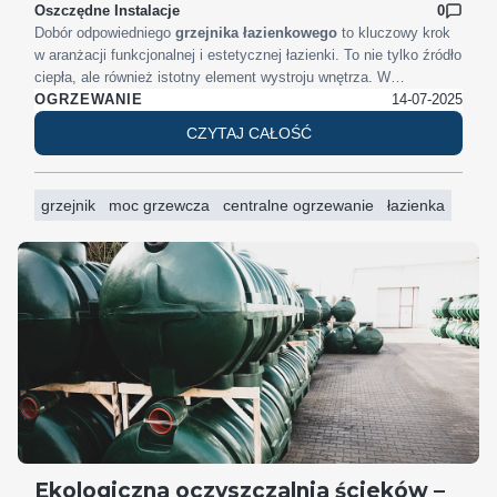
Oszczędne Instalacje
0
Dobór odpowiedniego
grzejnika łazienkowego
to kluczowy krok
w aranżacji funkcjonalnej i estetycznej łazienki. To nie tylko źródło
ciepła, ale również istotny element wystroju wnętrza. W
dzisiejszym wpisie podpowiadamy, jak wybrać grzejnik idealnie
14-07-2025
OGRZEWANIE
dopasowany do Twoich potrzeb – zarówno pod względem
CZYTAJ CAŁOŚĆ
technicznym, jak i wizualnym.
grzejnik
moc grzewcza
centralne ogrzewanie
łazienka
Ekologiczna oczyszczalnia ścieków –