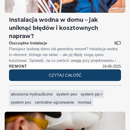
Instalacja wodna w domu – jak
uniknąć błędów i kosztownych
napraw?
Oszczędne Instalacje
0
Planujesz budowę domu lub generalny remont? Instalacja wodna
to element, którego nie widać – ale jej błędy mogą sporo
kosztować. Sprawdź, na co zwrócić uwagę przy projektowaniu i
montażu, jaki system rur wybrać oraz jakie są najczęstsze
24-06-2025
REMONT
problemy, których lepiej uniknąć. Zadbaj o szczelność i trwałość
CZYTAJ CAŁOŚĆ
instalacji na lata!
akcesoria hydrauliczne
system pex
system pp-r
system pvc
centralne ogrzewanie
montaż