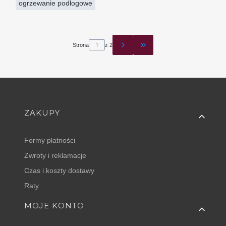
ogrzewanie podłogowe
Strona
z 2
Przejdź do ostatniej s
Linki w stopce
ZAKUPY
Formy płatności
Zwroty i reklamacje
Czas i koszty dostawy
Raty
MOJE KONTO