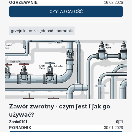
16-02-2026
OGRZEWANIE
CZYTAJ CAŁOŚĆ
grzejnik
oszczędność
poradnik
Zawór zwrotny - czym jest i jak go
używać?
Zosia0101
0
30-01-2026
PORADNIK