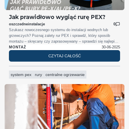
Jak prawidłowo wygiąć rurę PEX?
oszczedneinstalacje
0
Szukasz nowoczesnego systemu do instalacji wodnych lub
grzewczych? Poznaj zalety rur PEX i sprawdź, który sposób
montażu – skręcany czy zaprasowywany – sprawdzi się najlepiej
w Twoim domu. Dowiedz się też, jak bezpiecznie giąć rury i jakie
30-06-2025
MONTAŻ
średnice dobrać do różnych typów instalacji.
CZYTAJ CAŁOŚĆ
system pex
rury
centralne ogrzewanie