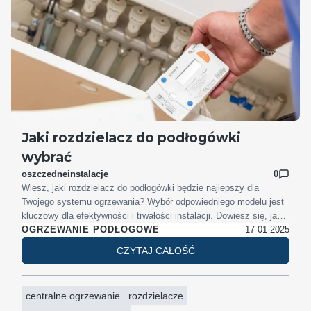
Jaki rozdzielacz do podłogówki
wybrać
oszczedneinstalacje
0
Wiesz, jaki rozdzielacz do podłogówki będzie najlepszy dla
Twojego systemu ogrzewania? Wybór odpowiedniego modelu jest
kluczowy dla efektywności i trwałości instalacji. Dowiesz się, jakie
materiały są najbardziej odporne na korozję, jakie wymiary
17-01-2025
OGRZEWANIE PODŁOGOWE
rozdzielaczy są odpowiednie do różnych typów budynków, oraz
CZYTAJ CAŁOŚĆ
jak prawidłowo zamontować i zbalansować system. To i wiele
więcej pomoże Ci uniknąć kosztownych błędów i cieszyć się
komfortem cieplnym przez wiele lat. Zapraszam do lektury!
centralne ogrzewanie
rozdzielacze