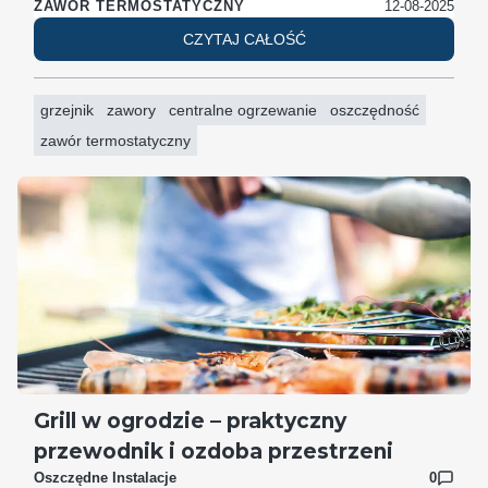
12-08-2025
ZAWÓR TERMOSTATYCZNY
CZYTAJ CAŁOŚĆ
grzejnik
zawory
centralne ogrzewanie
oszczędność
zawór termostatyczny
Grill w ogrodzie – praktyczny
przewodnik i ozdoba przestrzeni
Oszczędne Instalacje
0