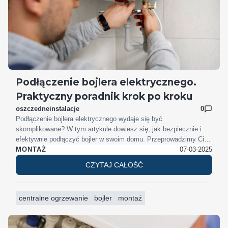
Podłączenie bojlera elektrycznego.
Praktyczny poradnik krok po kroku
oszczedneinstalacje
0
Podłączenie bojlera elektrycznego wydaje się być
skomplikowane? W tym artykule dowiesz się, jak bezpiecznie i
efektywnie podłączyć bojler w swoim domu. Przeprowadzimy Cię
przez proces krok po kroku, od przygotowania narzędzi, przez
07-03-2025
MONTAŻ
montaż i podłączenie hydrauliczne, aż po uruchomienie
CZYTAJ CAŁOŚĆ
urządzenia.
Jak podłączyć bojler elektryczny i czy trzeba
odkręcić zawór wody
? Odpowiadamy!
centralne ogrzewanie
bojler
montaż