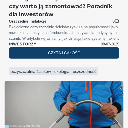
czy warto ją zamontować? Poradnik
dla inwestorów
Oszczędne Instalacje
0
Ekologiczne oczyszczalnie ścieków zyskują na popularności jako
nowoczesna i przyjazna środowisku alternatywa dla tradycyjnych
szamb. W artykule wyjaśniamy, jak działają takie systemy, jakie
są ich zalety, jak dobrać odpowiedni rozmiar zbiornika oraz na co
08-07-2025
INWESTORZY
zwrócić uwagę przy montażu. Dowiesz się także, ile kosztuje taka
CZYTAJ CAŁOŚĆ
inwestycja i dlaczego może się opłacić w dłuższej perspektywie.
oczyszczalnia ścieków
ekologia
oszczędność