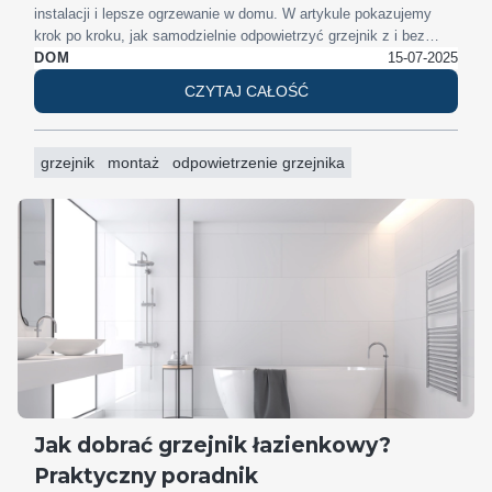
instalacji i lepsze ogrzewanie w domu. W artykule pokazujemy
krok po kroku, jak samodzielnie odpowietrzyć grzejnik z i bez
odpowietrznika oraz kiedy warto wezwać fachowca.
15-07-2025
DOM
CZYTAJ CAŁOŚĆ
grzejnik
montaż
odpowietrzenie grzejnika
Jak dobrać grzejnik łazienkowy?
Praktyczny poradnik