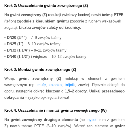
Krok 2: Uszczelnianie gwintu zewnętrznego (Z)
Na
gwint zewnętrzny (Z)
redukcji (większy koniec) nawiń
taśmę PTFE
(teflon)
zgodnie z kierunkiem gwintu
(zgodnie z ruchem wskazówek
zegara).
Liczba zwojów zależy od średnicy:
• DN20 (3/4")
– 7–9 zwojów taśmy
• DN25 (1")
– 8–10 zwojów taśmy
• DN32 (1 1/4")
– 9–11 zwojów taśmy
• DN40 (1 1/2") i większe
– 10–12 zwojów taśmy
Krok 3: Montaż gwintu zewnętrznego (Z)
Wkręć
gwint zewnętrzny (Z)
redukcji w element z gwintem
wewnętrznym (np.
mufę
,
kolanko
,
trójnik
, zawór). Ręcznie dokręć do
oporu, następnie dokręć kluczem o
1,5–2 obroty
.
Unikaj przesadnego
dokręcania
– ryzyko pęknięcia żeliwa!
Krok 4: Uszczelnianie i montaż gwintu wewnętrznego (W)
Na
gwint zewnętrzny drugiego elementu
(np.
nypel
, rura z gwintem
Z) nawiń taśmę PTFE (6–10 zwojów). Wkręć ten element w
gwint