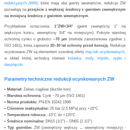
redukcyjnych (WW)
, które mają oba gwinty wewnętrzne, redukcje ZW
pozwalają na
przejście z większej średnicy z gwintem zewnętrznym
na mniejszą średnicę z gwintem wewnętrznym
.
Przykładowe oznaczenia:
1"ZW×3/4"
(gwint zewnętrzny 1" na
większym końcu, wewnętrzny 3/4" na mniejszym). Pokryte warstwą
ochronną cynku o grubości
~70 µm
(metoda zanurzeniowa zgodnie z
ISO 1461), która zapewnia
20–30 lat ochrony przed korozją
. Redukcje
ocynkowane ZW są elementem szerokiej oferty
złączek ocynkowanych
,
w skład której wchodzą również
kolanka
,
mufy
,
trójniki
,
nyple
i
dwuzłączki
.
Parametry techniczne redukcji ocynkowanych ZW
• Materiał:
Żeliwo ciągliwe (ductile iron)
• Warstwa ochronna:
Cynk ~70 µm (ISO 1461)
• Norma produktu:
PN-EN 10242:1999
• Ciśnienie maksymalne:
25 bar (2,5 MPa) przy +20°C
• Temperatura robocza:
-10°C do +120°C
• Średnice nominalne:
DN15 (1/2") – DN65 (2 1/2")
• Typ gwintów:
ZW (zewnętrzny większy → wewnętrzny mniejszy) -