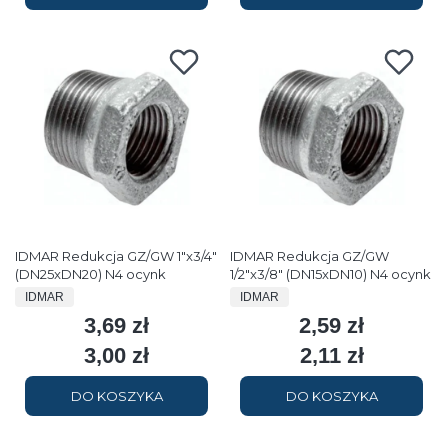
IDMAR Redukcja GZ/GW 1"x3/4"
IDMAR Redukcja GZ/GW
(DN25xDN20) N4 ocynk
1/2"x3/8" (DN15xDN10) N4 ocynk
PRODUCENT
PRODUCENT
IDMAR
IDMAR
3,69 zł
2,59 zł
Cena
Cena
3,00 zł
2,11 zł
Cena
Cena
DO KOSZYKA
DO KOSZYKA