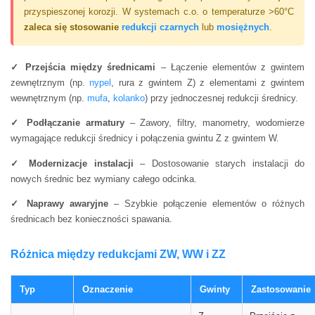
przyspieszonej korozji. W systemach c.o. o temperaturze >60°C
zaleca się stosowanie
redukcji czarnych
lub
mosiężnych
.
✓ Przejścia między średnicami
– Łączenie elementów z gwintem
zewnętrznym (np.
nypel
, rura z gwintem Z) z elementami z gwintem
wewnętrznym (np.
mufa
,
kolanko
) przy jednoczesnej redukcji średnicy.
✓ Podłączanie armatury
– Zawory, filtry, manometry, wodomierze
wymagające redukcji średnicy i połączenia gwintu Z z gwintem W.
✓ Modernizacje instalacji
– Dostosowanie starych instalacji do
nowych średnic bez wymiany całego odcinka.
✓ Naprawy awaryjne
– Szybkie połączenie elementów o różnych
średnicach bez konieczności spawania.
Różnica między redukcjami ZW, WW i ZZ
Typ
Oznaczenie
Gwinty
Zastosowanie