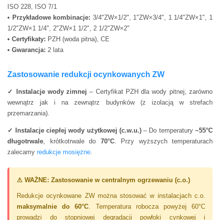
ISO 228, ISO 7/1
• Przykładowe kombinacje:
3/4"ZW×1/2", 1"ZW×3/4", 1 1/4"ZW×1", 1
1/2"ZW×1 1/4", 2"ZW×1 1/2", 2 1/2"ZW×2"
• Certyfikaty:
PZH (woda pitna), CE
• Gwarancja:
2 lata
Zastosowanie redukcji ocynkowanych ZW
✓ Instalacje wody zimnej
– Certyfikat PZH dla wody pitnej, zarówno
wewnątrz jak i na zewnątrz budynków (z izolacją w strefach
przemarzania).
✓ Instalacje ciepłej wody użytkowej (c.w.u.)
– Do temperatury
~55°C
długotrwale
, krótkotrwale do
70°C
. Przy wyższych temperaturach
zalecamy
redukcje mosiężne
.
⚠ WAŻNE: Zastosowanie w centralnym ogrzewaniu (c.o.)
Redukcje ocynkowane ZW można stosować w instalacjach c.o.
maksymalnie do 60°C
. Temperatura robocza powyżej 60°C
prowadzi do stopniowej degradacji powłoki cynkowej i