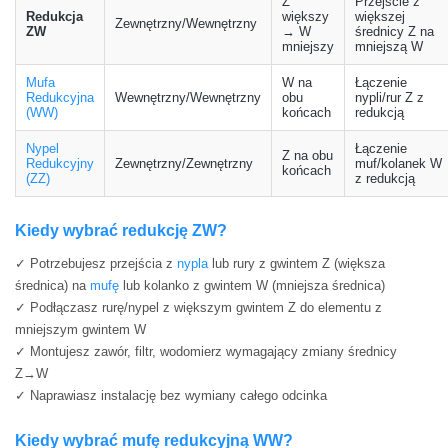
Z
Przejście z
Redukcja
większy
większej
Zewnętrzny/Wewnętrzny
ZW
→ W
średnicy Z na
mniejszy
mniejszą W
Mufa
W na
Łączenie
Redukcyjna
Wewnętrzny/Wewnętrzny
obu
nypli/rur Z z
(WW)
końcach
redukcją
Nypel
Łączenie
Z na obu
Redukcyjny
Zewnętrzny/Zewnętrzny
muf/kolanek W
końcach
(ZZ)
z redukcją
Kiedy wybrać redukcję ZW?
✓
Potrzebujesz przejścia z
nypla
lub rury z gwintem Z (większa
średnica) na
mufę
lub kolanko z gwintem W (mniejsza średnica)
✓ Podłączasz rurę/nypel z większym gwintem Z do elementu z
mniejszym gwintem W
✓ Montujesz zawór, filtr, wodomierz wymagający zmiany średnicy
Z→W
✓ Naprawiasz instalację bez wymiany całego odcinka
Kiedy wybrać mufę redukcyjną WW?