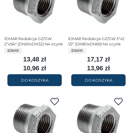
IDMAR Redukcja GZ/GW
IDMAR Redukcja GZ/GW 3"x2
2"x5/4" (DN50xDN32) N4 ocynk
1/2" (DN80xDN65) N4 ocynk
PRODUCENT
PRODUCENT
IDMAR
IDMAR
13,48 zł
17,17 zł
Cena
Cena
10,96 zł
13,96 zł
Cena
Cena
DO KOSZYKA
DO KOSZYKA