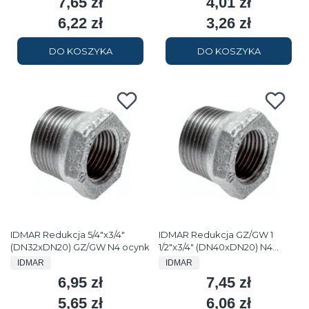
7,65 zł
4,01 zł
Cena
Cena
6,22 zł
3,26 zł
Cena
Cena
DO KOSZYKA
DO KOSZYKA
IDMAR Redukcja 5/4"x3/4"
IDMAR Redukcja GZ/GW 1
(DN32xDN20) GZ/GW N4 ocynk
1/2"x3/4" (DN40xDN20) N4
ocynk
PRODUCENT
PRODUCENT
IDMAR
IDMAR
6,95 zł
7,45 zł
Cena
Cena
5,65 zł
6,06 zł
Cena
Cena