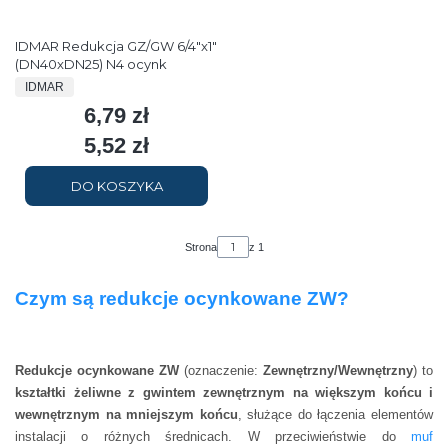
IDMAR Redukcja GZ/GW 6/4"x1"
(DN40xDN25) N4 ocynk
PRODUCENT
IDMAR
6,79 zł
Cena
5,52 zł
Cena
DO KOSZYKA
Strona
z 1
Czym są redukcje ocynkowane ZW?
Redukcje ocynkowane ZW
(oznaczenie:
Zewnętrzny/Wewnętrzny
) to
kształtki żeliwne z gwintem zewnętrznym na większym końcu i
wewnętrznym na mniejszym końcu
, służące do łączenia elementów
instalacji o różnych średnicach. W przeciwieństwie do
muf