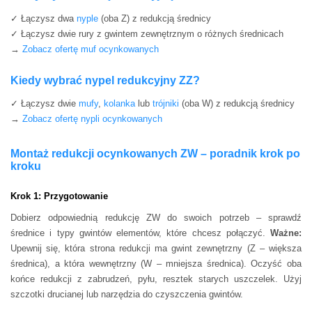
✓ Łączysz dwa
nyple
(oba Z) z redukcją średnicy
✓ Łączysz dwie rury z gwintem zewnętrznym o różnych średnicach
→
Zobacz ofertę muf ocynkowanych
Kiedy wybrać nypel redukcyjny ZZ?
✓ Łączysz dwie
mufy
,
kolanka
lub
trójniki
(oba W) z redukcją średnicy
→
Zobacz ofertę nypli ocynkowanych
Montaż redukcji ocynkowanych ZW – poradnik krok po
kroku
Krok 1: Przygotowanie
Dobierz odpowiednią redukcję ZW do swoich potrzeb – sprawdź
średnice i typy gwintów elementów, które chcesz połączyć.
Ważne:
Upewnij się, która strona redukcji ma gwint zewnętrzny (Z – większa
średnica), a która wewnętrzny (W – mniejsza średnica). Oczyść oba
końce redukcji z zabrudzeń, pyłu, resztek starych uszczelek. Użyj
szczotki drucianej lub narzędzia do czyszczenia gwintów.