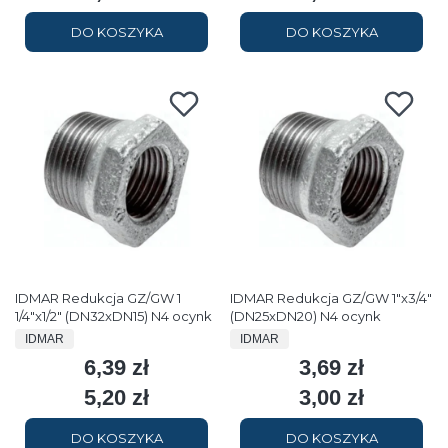
DO KOSZYKA
DO KOSZYKA
IDMAR Redukcja GZ/GW 1
IDMAR Redukcja GZ/GW 1"x3/4"
1/4"x1/2" (DN32xDN15) N4 ocynk
(DN25xDN20) N4 ocynk
PRODUCENT
PRODUCENT
IDMAR
IDMAR
6,39 zł
3,69 zł
Cena
Cena
5,20 zł
3,00 zł
Cena
Cena
DO KOSZYKA
DO KOSZYKA