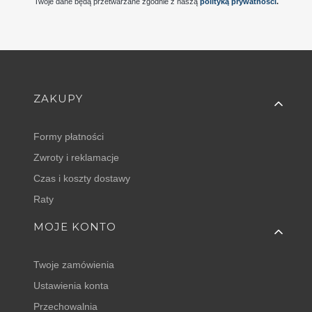
Twoje dane będą przetwarzane zgodnie z naszą
polityką prywatności
.
Linki w stopce
ZAKUPY
Formy płatności
Zwroty i reklamacje
Czas i koszty dostawy
Raty
MOJE KONTO
Twoje zamówienia
Ustawienia konta
Przechowalnia