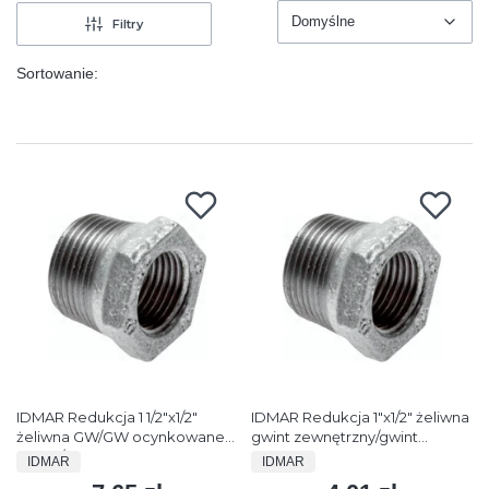
Domyślne
Filtry
Domyślne
Sortowanie:
IDMAR Redukcja 1 1/2"x1/2"
IDMAR Redukcja 1"x1/2" żeliwna
żeliwna GW/GW ocynkowane
gwint zewnętrzny/gwint
N4 GZ/GW (DN32xDN15)
wewnętrzny ocynkowane N4
PRODUCENT
PRODUCENT
IDMAR
IDMAR
GZ/GW (DN25xDN15)