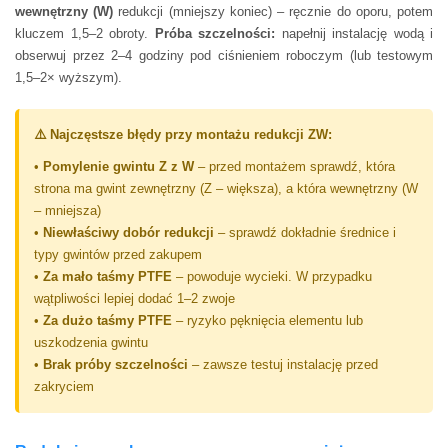
wewnętrzny (W)
redukcji (mniejszy koniec) – ręcznie do oporu, potem
kluczem 1,5–2 obroty.
Próba szczelności:
napełnij instalację wodą i
obserwuj przez 2–4 godziny pod ciśnieniem roboczym (lub testowym
1,5–2× wyższym).
⚠️ Najczęstsze błędy przy montażu redukcji ZW:
•
Pomylenie gwintu Z z W
– przed montażem sprawdź, która
strona ma gwint zewnętrzny (Z – większa), a która wewnętrzny (W
– mniejsza)
•
Niewłaściwy dobór redukcji
– sprawdź dokładnie średnice i
typy gwintów przed zakupem
•
Za mało taśmy PTFE
– powoduje wycieki. W przypadku
wątpliwości lepiej dodać 1–2 zwoje
•
Za dużo taśmy PTFE
– ryzyko pęknięcia elementu lub
uszkodzenia gwintu
•
Brak próby szczelności
– zawsze testuj instalację przed
zakryciem