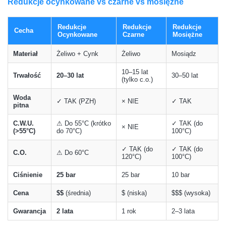
Redukcje ocynkowane vs czarne vs mosiężne
Redukcje
Redukcje
Redukcje
Cecha
Ocynkowane
Czarne
Mosiężne
Materiał
Żeliwo + Cynk
Żeliwo
Mosiądz
10–15 lat
Trwałość
20–30 lat
30–50 lat
(tylko c.o.)
Woda
✓ TAK (PZH)
× NIE
✓ TAK
pitna
C.W.U.
⚠ Do 55°C (krótko
✓ TAK (do
× NIE
(>55°C)
do 70°C)
100°C)
✓ TAK (do
✓ TAK (do
C.O.
⚠ Do 60°C
120°C)
100°C)
Ciśnienie
25 bar
25 bar
10 bar
Cena
$$
(średnia)
$ (niska)
$$$ (wysoka)
Gwarancja
2 lata
1 rok
2–3 lata