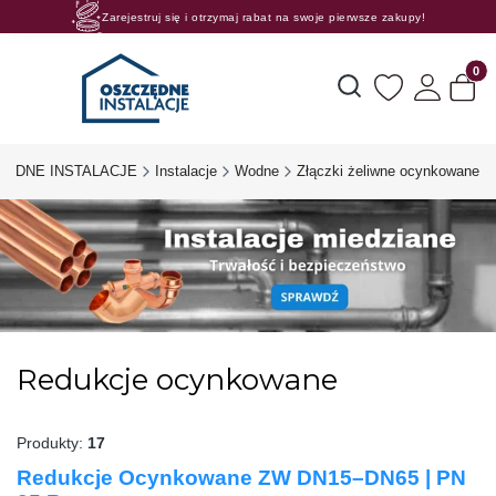
Zarejestruj się i otrzymaj rabat na swoje pierwsze zakupy!
Rosnące rabaty procentowe! Oszczędzaj z nami 😊🛒
Produk
Otwórz wyszukiwarkę
ZĘDNE INSTALACJE
Instalacje
Wodne
Złączki żeliwne ocynkowane
Redukcje ocynkowane
Produkty:
17
Redukcje Ocynkowane ZW DN15–DN65 | PN