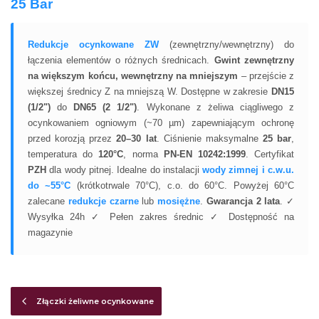
25 Bar
Redukcje ocynkowane ZW
(zewnętrzny/wewnętrzny) do
łączenia elementów o różnych średnicach.
Gwint zewnętrzny
na większym końcu, wewnętrzny na mniejszym
– przejście z
większej średnicy Z na mniejszą W. Dostępne w zakresie
DN15
(1/2")
do
DN65 (2 1/2")
. Wykonane z żeliwa ciągliwego z
ocynkowaniem ogniowym (~70 µm) zapewniającym ochronę
przed korozją przez
20–30 lat
. Ciśnienie maksymalne
25 bar
,
temperatura do
120°C
, norma
PN-EN 10242:1999
. Certyfikat
PZH
dla wody pitnej. Idealne do instalacji
wody zimnej i c.w.u.
do ~55°C
(krótkotrwale 70°C), c.o. do 60°C. Powyżej 60°C
zalecane
redukcje czarne
lub
mosiężne
.
Gwarancja 2 lata
. ✓
Wysyłka 24h ✓ Pełen zakres średnic ✓ Dostępność na
magazynie
Złączki żeliwne ocynkowane