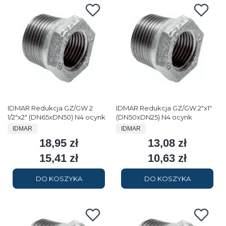
IDMAR Redukcja GZ/GW 2
IDMAR Redukcja GZ/GW 2"x1"
1/2"x2" (DN65xDN50) N4 ocynk
(DN50xDN25) N4 ocynk
PRODUCENT
PRODUCENT
IDMAR
IDMAR
18,95 zł
13,08 zł
Cena
Cena
15,41 zł
10,63 zł
Cena
Cena
DO KOSZYKA
DO KOSZYKA