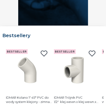
Bestsellery
BESTSELLER
BESTSELLER
B
IDMAR Kolano 1" 45° PVC do
IDMAR Trójnik PVC
ID
wody system klejony - zimna
1/2" klej.wewn.x klej.wewn.x
wo
woda
GW - zimna woda
w