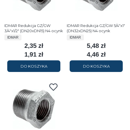
IDMAR Redukcja GZ/GW
IDMAR Redukcja GZ/GW 5/4"x1"
3/4"x1/2" (DN20xDN15) N4 ocynk
(DN32xDN25) N4 ocynk
PRODUCENT
PRODUCENT
IDMAR
IDMAR
2,35 zł
5,48 zł
Cena
Cena
1,91 zł
4,46 zł
Cena
Cena
DO KOSZYKA
DO KOSZYKA