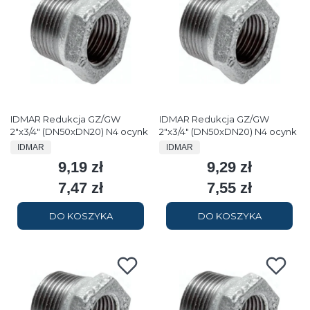
IDMAR Redukcja GZ/GW
IDMAR Redukcja GZ/GW
2"x3/4" (DN50xDN20) N4 ocynk
2"x3/4" (DN50xDN20) N4 ocynk
PRODUCENT
PRODUCENT
IDMAR
IDMAR
9,19 zł
9,29 zł
Cena
Cena
7,47 zł
7,55 zł
Cena
Cena
DO KOSZYKA
DO KOSZYKA