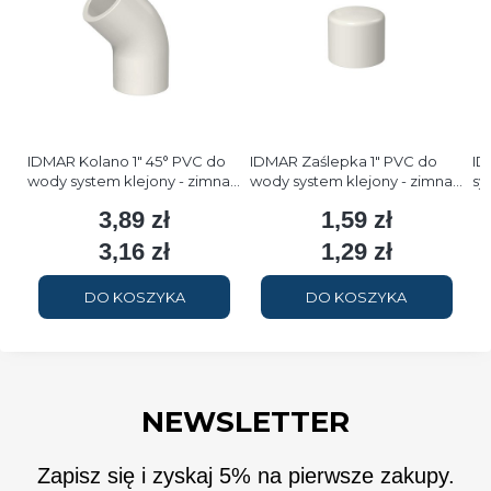
IDMAR Kolano 1" 45° PVC do
IDMAR Zaślepka 1" PVC do
ID
wody system klejony - zimna
wody system klejony - zimna
sy
woda
woda
zi
3,89 zł
1,59 zł
Cena
Cena
3,16 zł
1,29 zł
Cena
Cena
DO KOSZYKA
DO KOSZYKA
NEWSLETTER
Zapisz się i zyskaj 5% na pierwsze zakupy.