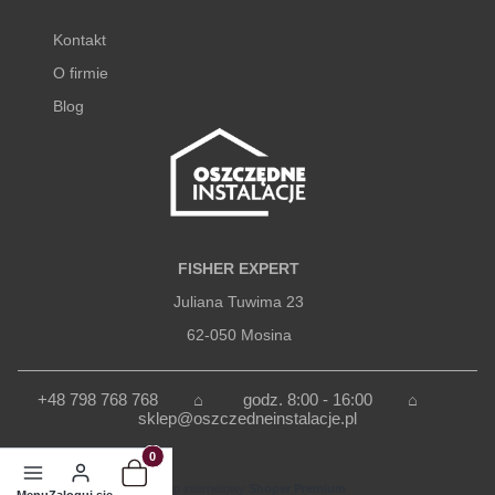
Kontakt
O firmie
Blog
FISHER EXPERT
Juliana Tuwima 23
62-050 Mosina
+48 798 768 768 ⌂
godz. 8:00 - 16:00
⌂
sklep@oszczedneinstalacje.pl
Produkty w koszyku: 0. Zobacz szczegóły
Sklep internetowy
Shoper Premium