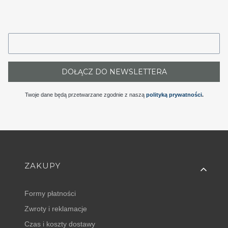
DOŁĄCZ DO NEWSLETTERA
Twoje dane będą przetwarzane zgodnie z naszą
polityką prywatności
.
Linki w stopce
ZAKUPY
Formy płatności
Zwroty i reklamacje
Czas i koszty dostawy