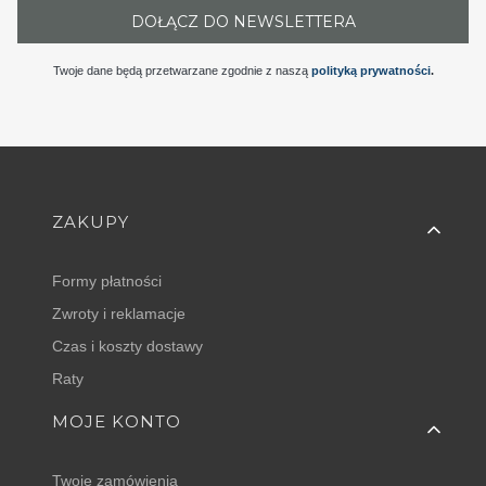
DOŁĄCZ DO NEWSLETTERA
Twoje dane będą przetwarzane zgodnie z naszą
polityką prywatności
.
Linki w stopce
ZAKUPY
Formy płatności
Zwroty i reklamacje
Czas i koszty dostawy
Raty
MOJE KONTO
Twoje zamówienia