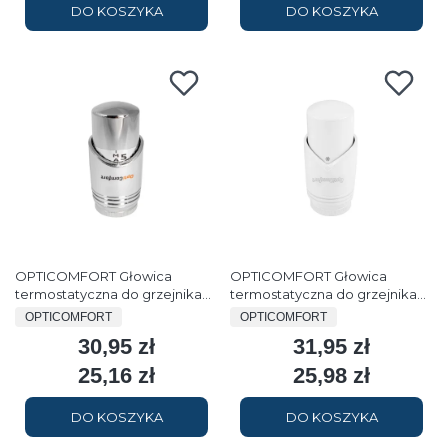
DO KOSZYKA
DO KOSZYKA
OPTICOMFORT Głowica
OPTICOMFORT Głowica
termostatyczna do grzejnika
termostatyczna do grzejnika
chrom 408
biała 408
PRODUCENT
PRODUCENT
OPTICOMFORT
OPTICOMFORT
30,95 zł
31,95 zł
Cena
Cena
25,16 zł
25,98 zł
Cena
Cena
DO KOSZYKA
DO KOSZYKA