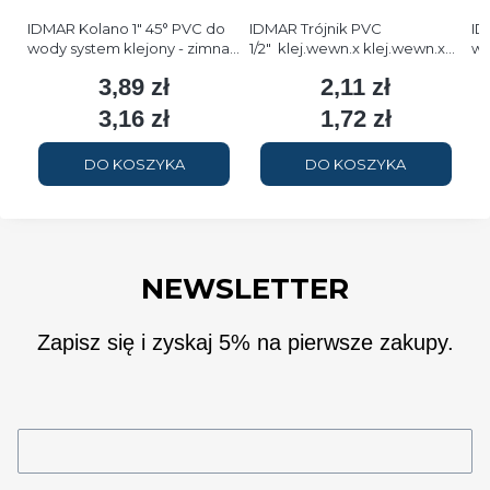
IDMAR Kolano 1" 45° PVC do
IDMAR Trójnik PVC
ID
wody system klejony - zimna
1/2" klej.wewn.x klej.wewn.x
wo
woda
GW - zimna woda
w
3,89 zł
2,11 zł
Cena
Cena
3,16 zł
1,72 zł
Cena
Cena
DO KOSZYKA
DO KOSZYKA
NEWSLETTER
Zapisz się i zyskaj 5% na pierwsze zakupy.