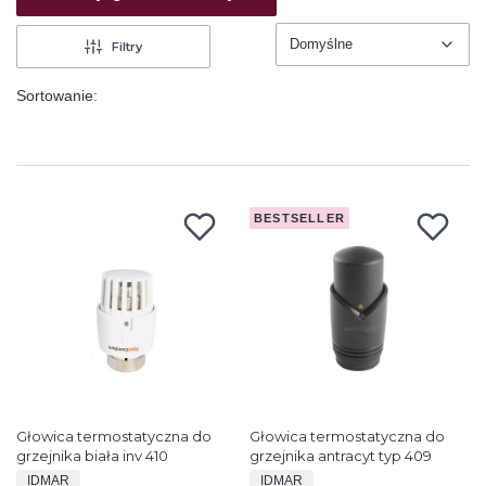
Domyślne
Filtry
Domyślne
Sortowanie:
BESTSELLER
Głowica termostatyczna do
Głowica termostatyczna do
grzejnika biała inv 410
grzejnika antracyt typ 409
PRODUCENT
PRODUCENT
IDMAR
IDMAR