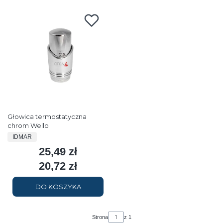
Głowica termostatyczna
chrom Wello
PRODUCENT
IDMAR
25,49 zł
Cena
20,72 zł
Cena
DO KOSZYKA
Strona
z 1