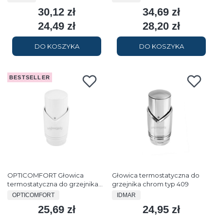
30,12 zł
34,69 zł
Cena
Cena
24,49 zł
28,20 zł
Cena
Cena
DO KOSZYKA
DO KOSZYKA
BESTSELLER
OPTICOMFORT Głowica
Głowica termostatyczna do
termostatyczna do grzejnika
grzejnika chrom typ 409
biała typ 409
PRODUCENT
PRODUCENT
OPTICOMFORT
IDMAR
25,69 zł
24,95 zł
Cena
Cena