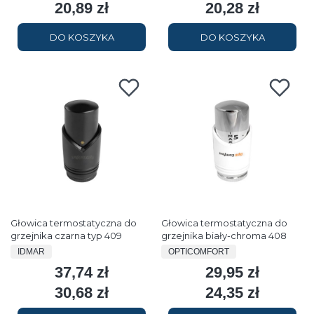
20,89 zł
20,28 zł
Cena
Cena
DO KOSZYKA
DO KOSZYKA
Głowica termostatyczna do
Głowica termostatyczna do
grzejnika czarna typ 409
grzejnika biały-chroma 408
PRODUCENT
PRODUCENT
IDMAR
OPTICOMFORT
37,74 zł
29,95 zł
Cena
Cena
30,68 zł
24,35 zł
Cena
Cena