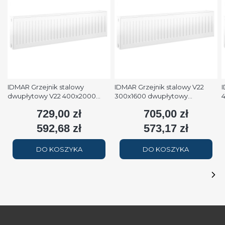
IDMAR Grzejnik stalowy
IDMAR Grzejnik stalowy V22
I
dwupłytowy V22 400x2000
300x1600 dwupłytowy
podłączenie dolne moc
podłączenie dolne moc 1579W
p
729,00 zł
705,00 zł
Cena
Cena
2508W (90/70/20°C) biały
(90/70/20°C) biały RAL9016
(
RAL9016
592,68 zł
573,17 zł
Cena
Cena
DO KOSZYKA
DO KOSZYKA