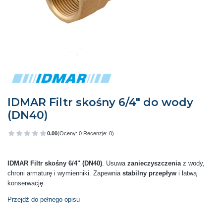
IDMAR Filtr skośny 6/4" do wody
(DN40)
0.00
(Oceny: 0 Recenzje: 0)
Przejdź do sekcji Opinie
IDMAR Filtr skośny 6/4" (DN40)
. Usuwa
zanieczyszczenia
z wody,
chroni armaturę i wymienniki. Zapewnia
stabilny przepływ
i łatwą
konserwację.
Przejdź do pełnego opisu