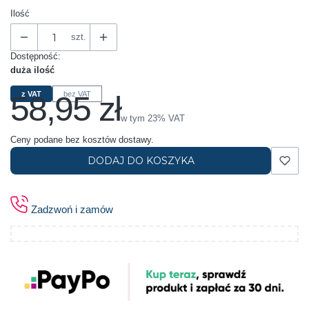
Ilość
szt.
Dostępność:
duża ilość
58,95 zł
z VAT
bez VAT
Cena
w tym 23% VAT
w tym
23%
VAT
Ceny podane bez kosztów dostawy.
DODAJ DO KOSZYKA
Zadzwoń i zamów