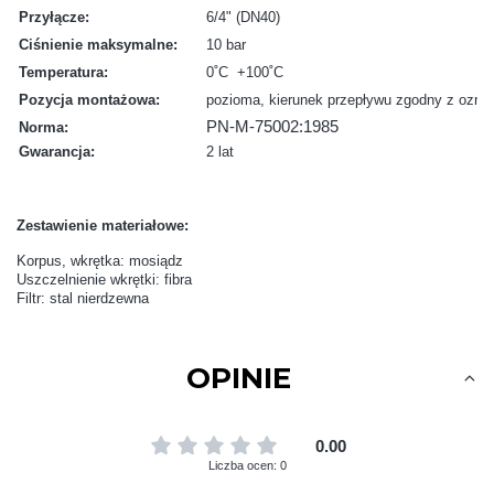
Przyłącze:
6/4" (DN40)
Ciśnienie maksymalne:
10 bar
Temperatura:
0˚C +100˚C
Pozycja montażowa:
pozioma, kierunek przepływu zgodny z ozna
PN-M-75002:1985
Norma:
Gwarancja:
2 lat
Zestawienie materiałowe:
Korpus, wkrętka: mosiądz
Uszczelnienie wkrętki: fibra
Filtr: stal nierdzewna
OPINIE
0.00
Liczba ocen: 0