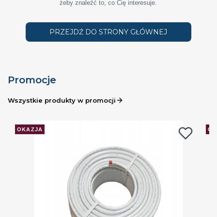
żeby znaleźć to, co Cię interesuje.
PRZEJDŹ DO STRONY GŁÓWNEJ
Promocje
Wszystkie produkty w promocji
OKAZJA
OK