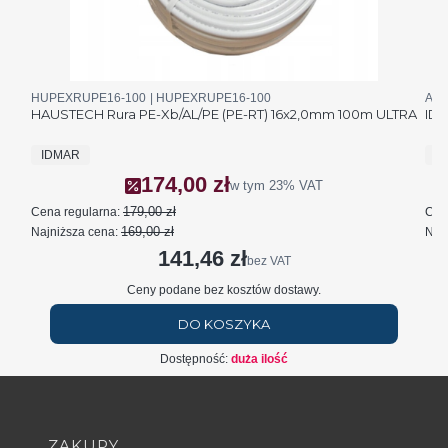
Kod produktu
Kod producenta
Kod 
HUPEXRUPE16-100
HUPEXRUPE16-100
AS0
HAUSTECH Rura PE-Xb/AL/PE (PE-RT) 16x2,0mm 100m ULTRA
IDM
PRODUCENT
P
IDMAR
I
174,00 zł
Cena promocyjna brutto
w tym
23%
VAT
179,00 zł
Cena regularna:
Cen
169,00 zł
Najniższa cena:
Najn
141,46 zł
Cena netto
bez VAT
Ceny podane bez kosztów dostawy.
DO KOSZYKA
Dostępność:
duża ilość
Linki w stopce
ZAKUPY