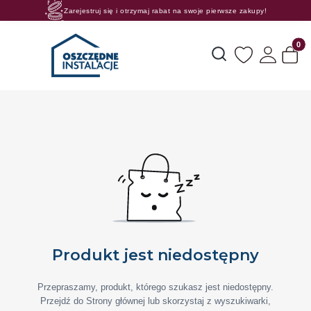
Zarejestruj się i otrzymaj rabat na swoje pierwsze zakupy!
Rosnące rabaty procentowe! Oszczędzaj z nami 😊🛒
Produk
Otwórz wyszukiwarkę
Produkt jest niedostępny
Przepraszamy, produkt, którego szukasz jest niedostępny.
Przejdź do Strony głównej lub skorzystaj z wyszukiwarki,