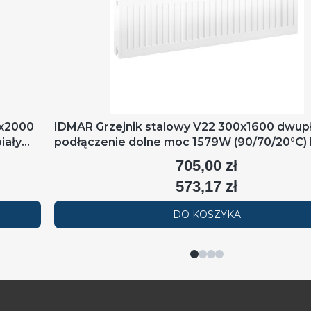
0x2000
IDMAR Grzejnik stalowy V22 300x1600 dwup
iały
podłączenie dolne moc 1579W (90/70/20°C) 
RAL9016
705,00 zł
Cena
573,17 zł
Cena
DO KOSZYKA