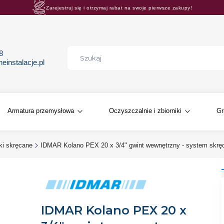
Zarejestruj się i otrzymaj rabat na swoje pierwsze zakupy!
Rosnące rabaty procentowe! Oszczędzaj z nami 😊🛒
68
instalacje.pl
Armatura przemysłowa
Oczyszczalnie i zbiorniki
Gr
ki skręcane
IDMAR Kolano PEX 20 x 3/4" gwint wewnętrzny - system skrę
IDMAR Kolano PEX 20 x