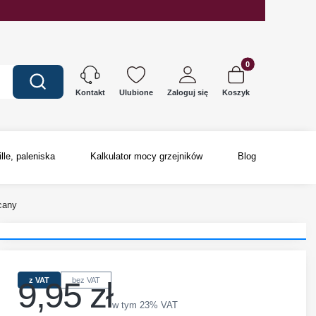
Produkty w koszyku
Wyczyść
Szukaj
Ulubione
Zaloguj się
Koszyk
Kontakt
ille, paleniska
Kalkulator mocy grzejników
Blog
cany
9,95 zł
z VAT
bez VAT
Cena
w tym 23% VAT
w tym
23%
VAT