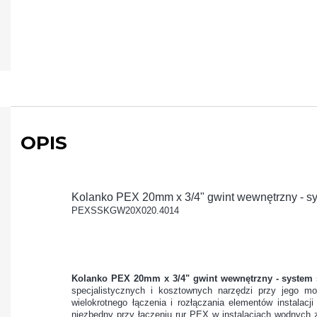
OPIS
Kolanko PEX 20mm x 3/4" gwint wewnętrzny - s
PEXSSKGW20X020.4014
Kolanko PEX 20mm x 3/4" gwint wewnętrzny - system 
specjalistycznych i kosztownych narzędzi przy jego m
wielokrotnego łączenia i rozłączania elementów instala
niezbędny przy łączeniu rur PEX w instalacjach wodnych 