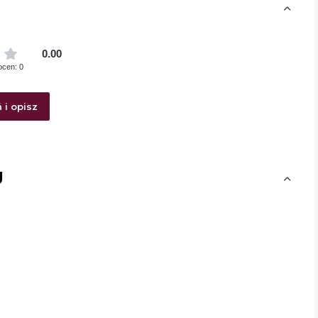
0.00
ocen: 0
 i opisz
U