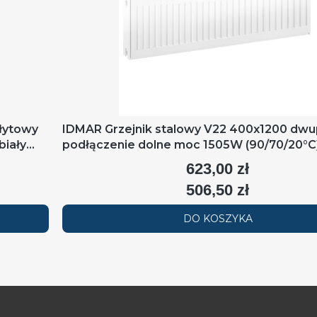
łytowy
IDMAR Grzejnik stalowy V22 400x1200 dw
biały
podłączenie dolne moc 1505W (90/70/20°C)
RAL9016
623,00 zł
Cena
506,50 zł
Cena
DO KOSZYKA