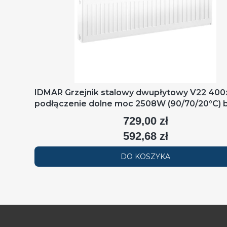
IDMAR Grzejnik stalowy dwupłytowy V22 40
podłączenie dolne moc 2508W (90/70/20°C) b
RAL9016
729,00 zł
Cena
592,68 zł
Cena
DO KOSZYKA