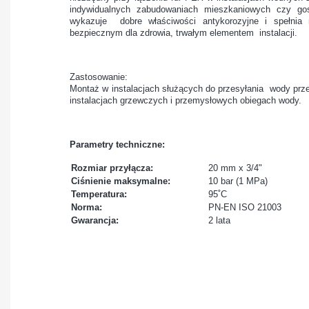
indywidualnych zabudowaniach mieszkaniowych czy g
wykazuje dobre właściwości antykorozyjne i spełni
bezpiecznym dla zdrowia, trwałym elementem instalacji.
Zastosowanie:
Montaż w instalacjach służących do przesyłania wody prz
instalacjach grzewczych
i przemysłowych obiegach wody.
Parametry techniczne:
Rozmiar przyłącza:
20 mm x 3/4"
Ciśnienie maksymalne:
10 bar (1 MPa)
Temperatura:
95˚C
Norma:
PN-EN ISO 21003
Gwarancja:
2 lata