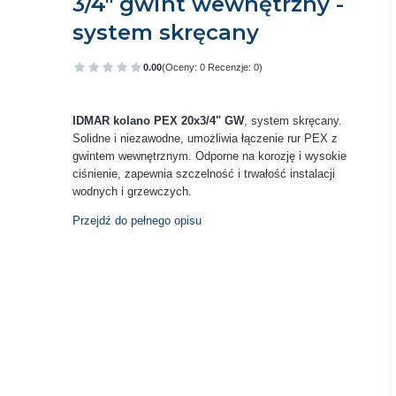
3/4" gwint wewnętrzny -
system skręcany
0.00
(Oceny: 0 Recenzje: 0)
Przejdź do sekcji Opinie
IDMAR kolano PEX 20x3/4" GW
, system skręcany.
Solidne i niezawodne, umożliwia łączenie rur PEX z
gwintem wewnętrznym. Odporne na korozję i wysokie
ciśnienie, zapewnia szczelność i trwałość instalacji
wodnych i grzewczych.
Przejdź do pełnego opisu