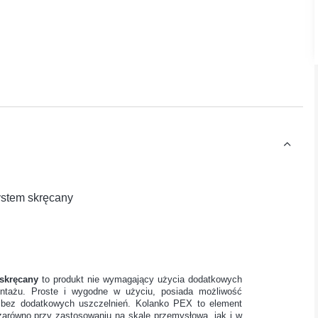
ystem skręcany
skręcany
to produkt nie wymagający użycia dodatkowych
ontażu. Proste i wygodne w użyciu, posiada możliwość
cji bez dodatkowych uszczelnień. Kolanko PEX to element
zarówno przy zastosowaniu na skalę przemysłową, jak i w